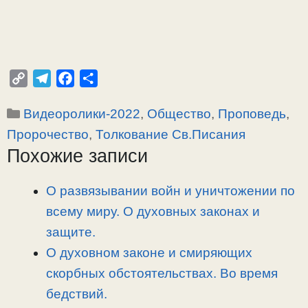
C
T
F
О
o
e
a
т
Рубрики
Видеоролики-2022
,
Общество
,
Проповедь
,
p
l
c
п
y
e
e
р
Пророчество
,
Толкование Св.Писания
L
g
b
а
Похожие записи
i
r
o
в
n
a
o
и
О развязывании войн и уничтожении по
k
m
k
т
всему миру. О духовных законах и
ь
защите.
О духовном законе и смиряющих
скорбных обстоятельствах. Во время
бедствий.