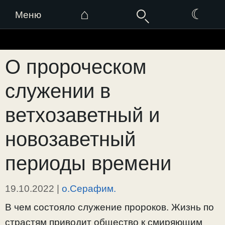
⌂
☾
Меню
Перейти
к
О пророческом
содержимому
служении в
ветхозаветный и
новозаветный
периоды времени
19.10.2022
|
о.Серафим.
В чем состояло служение пророков. Жизнь по
страстям приводит общество к смиряющим