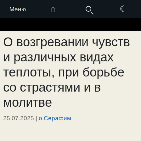
⌂
☾
Меню
Перейти
к
О возгревании чувств
содержимому
и различных видах
теплоты, при борьбе
со страстями и в
молитве
25.07.2025
|
о.Серафим.