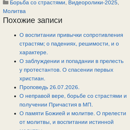
Рубрики
Борьба со страстями
,
Видеоролики-2025
,
p
l
c
п
y
e
e
р
Молитва
L
g
b
а
Похожие записи
i
r
o
в
n
a
o
и
О воспитании привычки сопротивления
k
m
k
т
страстям; о падениях, решимости, и о
ь
характере.
О заблуждении и попадании в прелесть
у протестантов. О спасении первых
христиан.
Проповедь 26.07.2026.
О неправой вере, борьбе со страстями и
получении Причастия в МП.
О памяти Божией и молитве. О прелести
от молитвы, и воспитании истинной