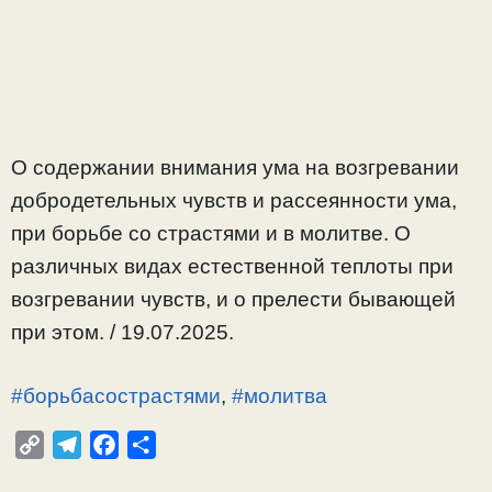
О содержании внимания ума на возгревании
добродетельных чувств и рассеянности ума,
при борьбе со страстями и в молитве. О
различных видах естественной теплоты при
возгревании чувств, и о прелести бывающей
при этом. / 19.07.2025.
#борьбасострастями
,
#молитва
C
T
F
О
o
e
a
т