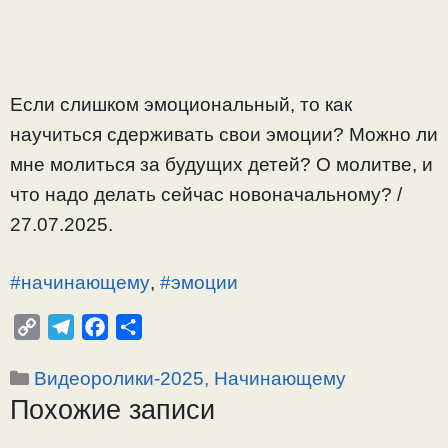
Если слишком эмоциональный, то как
научиться сдерживать свои эмоции? Можно ли
мне молиться за будущих детей? О молитве, и
что надо делать сейчас новоначальному? /
27.07.2025.
#начинающему
,
#эмоции
C
T
F
О
o
e
a
т
Рубрики
Видеоролики-2025
,
Начинающему
p
l
c
п
Похожие записи
y
e
e
р
L
g
b
а