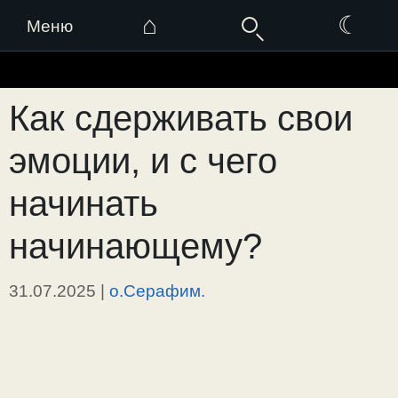
⌂
☾
Меню
Перейти
к
Как сдерживать свои
содержимому
эмоции, и с чего
начинать
начинающему?
31.07.2025
|
о.Серафим.