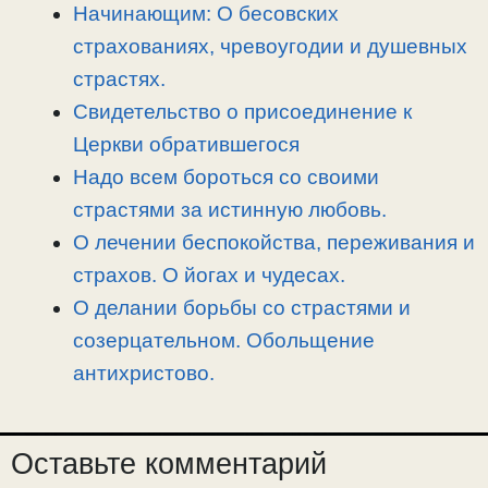
i
r
o
в
Начинающим: О бесовских
n
a
o
и
страхованиях, чревоугодии и душевных
k
m
k
т
страстях.
ь
Свидетельство о присоединение к
Церкви обратившегося
Надо всем бороться со своими
страстями за истинную любовь.
О лечении беспокойства, переживания и
страхов. О йогах и чудесах.
О делании борьбы со страстями и
созерцательном. Обольщение
антихристово.
Оставьте комментарий