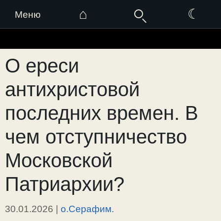
⌂
☾
Меню
Перейти
к
О ереси
содержимому
антихристовой
последних времен. В
чем отступничество
Московской
Патриархии?
30.01.2026
|
о.Серафим.