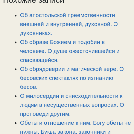
Похожие записи
n
a
o
и
k
m
k
т
Об апостольской преемственности
ь
внешней и внутренней, духовной. О
духовниках.
Об образе Божием и подобии в
человеке. О душе ожесточившейся и
спасающейся.
Об обрядоверии и магической вере. О
бесовских спектаклях по изгнанию
бесов.
О милосердии и снисходительности к
людям в несущественных вопросах. О
проповеди другим.
Обеты и отношение к ним. Богу обеты не
нужны. Буква закона, законники и