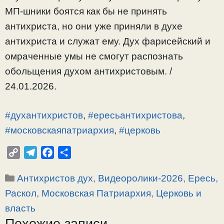
МП-шники боятся как бы не принять
антихриста, но они уже приняли в духе
антихриста и служат ему. Дух фарисейский и
омраченные умы не смогут распознать
обольщения духом антихристовым. /
24.01.2026.
#духантихристов
,
#ересьантихристова
,
#московскаяпатриархия
,
#церковь
C
T
F
О
o
e
a
т
Рубрики
Антихристов дух
,
Видеоролики-2026
,
Ересь,
p
l
c
п
y
e
e
р
Раскол
,
Московская Патриархия
,
Церковь и
L
g
b
а
власть
i
r
o
в