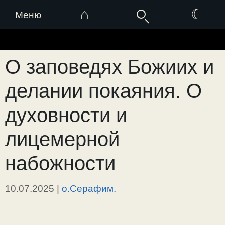
⌂
☾
Меню
Перейти
к
О заповедях Божиих и
содержимому
делании покаяния. О
духовности и
лицемерной
набожности
10.07.2025
|
о.Серафим.