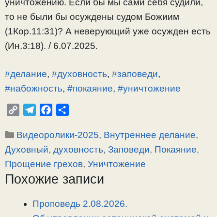
уничтожению. Если бы мы сами себя судили,
то не были бы осуждены судом Божиим
(1Кор.11:31)? А неверующий уже осужден есть
(Ин.3:18). / 6.07.2025.
#делание
,
#духовность
,
#заповеди
,
#набожность
,
#покаяние
,
#уничтожение
C
T
F
О
o
e
a
т
Рубрики
Видеоролики-2025
,
Внутреннее делание
,
p
l
c
п
y
e
e
р
Духовный, духовность
,
Заповеди
,
Покаяние,
L
g
b
а
Прощение грехов
,
Уничтожение
i
r
o
в
Похожие записи
n
a
o
и
k
m
k
т
Проповедь 2.08.2026.
ь