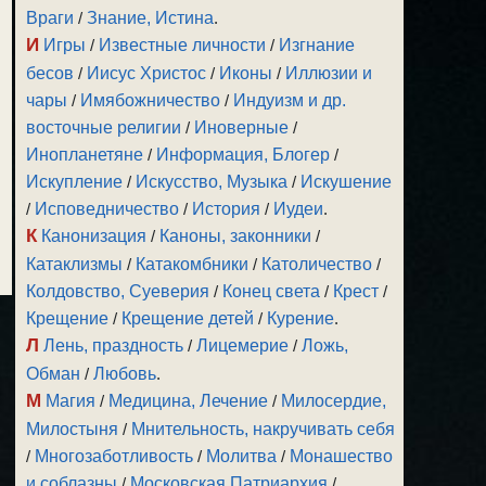
Враги
/
Знание, Истина
.
И
Игры
/
Известные личности
/
Изгнание
бесов
/
Иисус Христос
/
Иконы
/
Иллюзии и
чары
/
Имябожничество
/
Индуизм и др.
восточные религии
/
Иноверные
/
Инопланетяне
/
Информация, Блогер
/
Искупление
/
Искусство, Музыка
/
Искушение
/
Исповедничество
/
История
/
Иудеи
.
К
Канонизация
/
Каноны, законники
/
Катаклизмы
/
Катакомбники
/
Католичество
/
Колдовство, Суеверия
/
Конец света
/
Крест
/
Крещение
/
Крещение детей
/
Курение
.
Л
Лень, праздность
/
Лицемерие
/
Ложь,
Обман
/
Любовь
.
М
Магия
/
Медицина, Лечение
/
Милосердие,
Милостыня
/
Мнительность, накручивать себя
/
Многозаботливость
/
Молитва
/
Монашество
и соблазны
/
Московская Патриархия
/