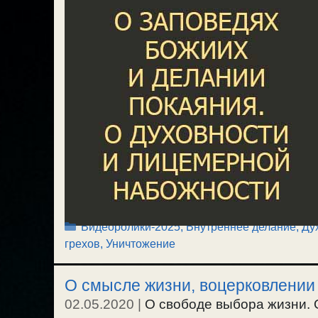
Рубрики
Видеоролики-2025
,
Внутреннее делание
,
Ду
грехов
,
Уничтожение
О смысле жизни, воцерковлении
02.05.2020
|
О свободе выбора жизни. 