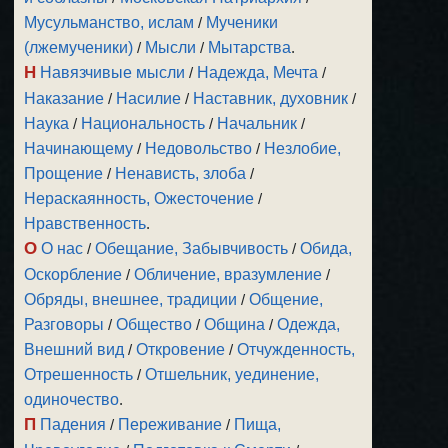
Мусульманство, ислам
/
Мученики
(лжемученики)
/
Мысли
/
Мытарства
.
Н
Навязчивые мысли
/
Надежда, Мечта
/
Наказание
/
Насилие
/
Наставник, духовник
/
Наука
/
Национальность
/
Начальник
/
Начинающему
/
Недовольство
/
Незлобие,
Прощение
/
Ненависть, злоба
/
Нераскаянность, Ожесточение
/
Нравственность
.
О
О нас
/
Обещание, Забывчивость
/
Обида,
Оскорбление
/
Обличение, вразумление
/
Обряды, внешнее, традиции
/
Общение,
Разговоры
/
Общество
/
Община
/
Одежда,
Внешний вид
/
Откровение
/
Отчужденность,
Отрешенность
/
Отшельник, уединение,
одиночество
.
П
Падения
/
Переживание
/
Пища,