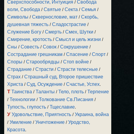
Сверхспособности, Интуиция
/
Свобода
воли, Свобода
/
Святые
/
Секта
/
Семья
/
Символы
/
Сквернословие, мат
/
Скорбь,
душевная тяжесть
/
Сладострастие
/
Служение Богу
/
Смерть
/
Смех, Шутки
/
Смирение, кротость
/
Смысл и цель жизни
/
Сны
/
Совесть
/
Совок
/
Сокрушение
/
Сострадание грешникам
/
Спасение
/
Спорт
/
Споры
/
Старообрядцы
/
Стоп войне
/
Страдание
/
Страсти
/
Страсти телесные
/
Страх
/
Страшный суд, Второе пришествие
Христа
/
Суд, Осуждение
/
Счастье, Успех
.
Т
Таинства
/
Таланты
/
Тело, плоть
/
Терпение
/
Технологии
/
Толкование Св.Писания
/
Тупость, глупость
/
Тщеславие
.
У
Удовольствие, Приятность
/
Украина, война
/
Умиление
/
Уничтожение
/
Уродство,
Красота
.