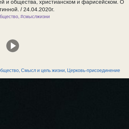
ей и общества, христианском и фарисейском. О
инной. / 24.04.2020г.
бщество
,
#смыслжизни
бщество
,
Смысл и цель жизни
,
Церковь-присоединение