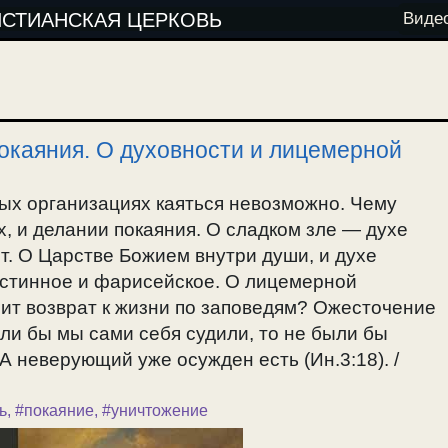
ИСТИАНСКАЯ ЦЕРКОВЬ
Виде
окаяния. О духовности и лицемерной
ых организациях каяться невозможно. Чему
, и делании покаяния. О сладком зле — духе
т. О Царстве Божием внутри души, и духе
истинное и фарисейское. О лицемерной
ит возврат к жизни по заповедям? Ожесточение
сли бы мы сами себя судили, то не были бы
А неверующий уже осужден есть (Ин.3:18). /
ь
,
#покаяние
,
#уничтожение