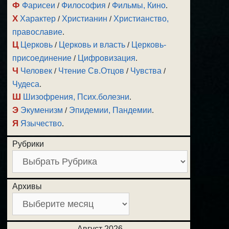
Ф
Фарисеи
/
Философия
/
Фильмы, Кино
.
Х
Характер
/
Христианин
/
Христианство,
православие
.
Ц
Церковь
/
Церковь и власть
/
Церковь-
присоединение
/
Цифровизация
.
Ч
Человек
/
Чтение Св.Отцов
/
Чувства
/
Чудеса
.
Ш
Шизофрения, Псих.болезни
.
Э
Экуменизм
/
Эпидемии, Пандемии
.
Я
Язычество
.
Рубрики
Архивы
Август 2026