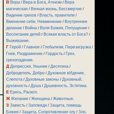
В
Вера
/
Вера в Бога, Атеизм
/
Вера
магическая
/
Вечная жизнь, Бессмертие
/
Видение грехов
/
Власть, правители
/
Вменение себе, Невменение
/
Внутреннее
делание
/
Война
/
Воля Божия, Попущение
/
Воспитание детей
/
Всякая власть от Бога?
/
Выживание
.
Г
Герой
/
Главное
/
Глобализм, Перезагрузка
/
Гнев, Раздражение
/
Гордость
/
Грех,
грехопадение
.
Д
Депрессия, Уныние
/
Десятина
/
Добродетель, Добро
/
Духовное вИдение,
Слепота
/
Духовные законы
/
Духовный,
духовность
/
Душа
/
Душевность, Эстетика
.
Е
Ересь, Раскол
.
Ж
Желание
/
Женщина
/
Животные
.
З
Зависть
/
Заповеди
/
Защита, помощь
Божия
/
Защита, Сопротивление злу
/
Зло,