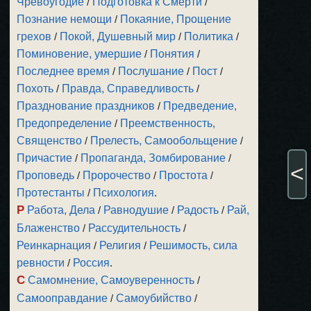
Чревоугодие
/
Подготовка к Смерти
/
Познание немощи
/
Покаяние, Прощение
грехов
/
Покой, Душевный мир
/
Политика
/
Поминовение, умершие
/
Понятия
/
Последнее время
/
Послушание
/
Пост
/
Похоть
/
Правда, Справедливость
/
Празднование праздников
/
Предведение,
Предопределение
/
Преемственность,
Священство
/
Прелесть, Самообольщение
/
Причастие
/
Пропаганда, Зомбирование
/
<
Проповедь
/
Пророчество
/
Простота
/
Протестанты
/
Психология
.
Р
Работа, Дела
/
Равнодушие
/
Радость
/
Рай,
Блаженство
/
Рассудительность
/
Реинкарнация
/
Религия
/
Решимость, сила
ревности
/
Россия
.
С
Самомнение, Самоуверенность
/
Самооправдание
/
Самоубийство
/