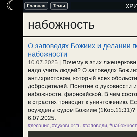
☾
Перейти
ХР
Главная
Темы
к
набожность
содержимому
О заповедях Божиих и делании п
набожности
10.07.2025
|
Почему в этих лжецерковн
надо учить людей? О заповедях Божиих
антихристовом, который всех обольсти
добродетелей. Понятие о духовности 
набожности, фарисейской. В чем состо
в страстях приводит к уничтожению. Е
осуждены судом Божиим (1Кор.11:31)? 
6.07.2025.
#делание
,
#духовность
,
#заповеди
,
#набожност