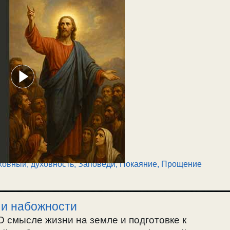
ховный, духовность
,
Заповеди
,
Покаяние, Прощение
 и набожности
О смысле жизни на земле и подготовке к