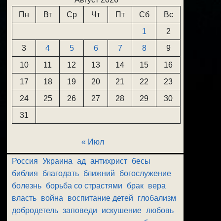
Пн
Вт
Ср
Чт
Пт
Сб
Вс
1
2
3
4
5
6
7
8
9
10
11
12
13
14
15
16
17
18
19
20
21
22
23
24
25
26
27
28
29
30
31
« Июл
Россия
Украина
ад
антихрист
бесы
библия
благодать
ближний
богослужение
болезнь
борьба со страстями
брак
вера
власть
война
воспитание детей
глобализм
добродетель
заповеди
искушение
любовь