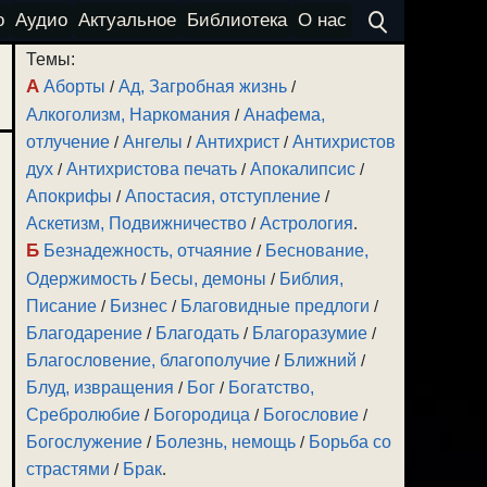
о
Аудио
Актуальное
Библиотека
О нас
Темы:
А
Аборты
/
Ад, Загробная жизнь
/
Алкоголизм, Наркомания
/
Анафема,
отлучение
/
Ангелы
/
Антихрист
/
Антихристов
дух
/
Антихристова печать
/
Апокалипсис
/
Апокрифы
/
Апостасия, отступление
/
Аскетизм, Подвижничество
/
Астрология
.
Б
Безнадежность, отчаяние
/
Беснование,
Одержимость
/
Бесы, демоны
/
Библия,
Писание
/
Бизнес
/
Благовидные предлоги
/
Благодарение
/
Благодать
/
Благоразумие
/
Благословение, благополучие
/
Ближний
/
Блуд, извращения
/
Бог
/
Богатство,
Сребролюбие
/
Богородица
/
Богословие
/
Богослужение
/
Болезнь, немощь
/
Борьба со
страстями
/
Брак
.