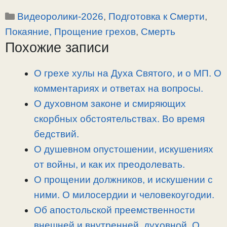
o
e
a
т
Рубрики
Видеоролики-2026
,
Подготовка к Смерти
,
p
l
c
п
y
e
e
р
Покаяние, Прощение грехов
,
Смерть
L
g
b
а
Похожие записи
i
r
o
в
n
a
o
и
О грехе хулы на Духа Святого, и о МП. О
k
m
k
т
комментариях и ответах на вопросы.
ь
О духовном законе и смиряющих
скорбных обстоятельствах. Во время
бедствий.
О душевном опустошении, искушениях
от войны, и как их преодолевать.
О прощении должников, и искушении с
ними. О милосердии и человекоугодии.
Об апостольской преемственности
внешней и внутренней, духовной. О