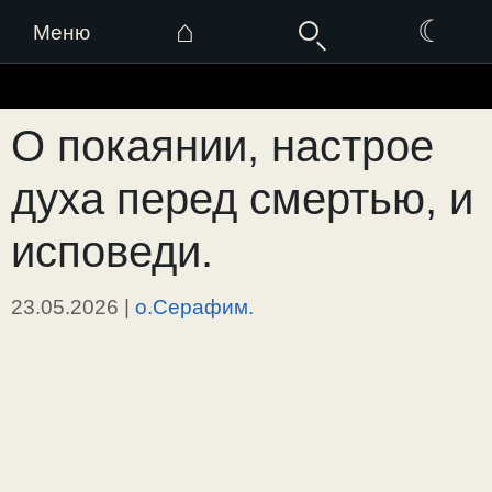
⌂
☾
Меню
Перейти
к
О покаянии, настрое
содержимому
духа перед смертью, и
исповеди.
23.05.2026
|
о.Серафим.