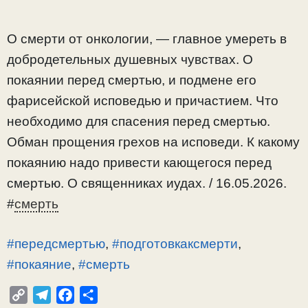
О смерти от онкологии, — главное умереть в
добродетельных душевных чувствах. О
покаянии перед смертью, и подмене его
фарисейской исповедью и причастием. Что
необходимо для спасения перед смертью.
Обман прощения грехов на исповеди. К какому
покаянию надо привести кающегося перед
смертью. О священниках иудах. / 16.05.2026.
#
смерть
#передсмертью
,
#подготовкаксмерти
,
#покаяние
,
#смерть
C
T
F
О