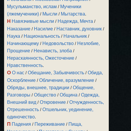
Мусульманство, ислам
/
Мученики
(лжемученики)
/
Мысли
/
Мытарства
.
Н
Навязчивые мысли
/
Надежда, Мечта
/
Наказание
/
Насилие
/
Наставник, духовник
/
Наука
/
Национальность
/
Начальник
/
Начинающему
/
Недовольство
/
Незлобие,
Прощение
/
Ненависть, злоба
/
Нераскаянность, Ожесточение
/
Нравственность
.
О
О нас
/
Обещание, Забывчивость
/
Обида,
Оскорбление
/
Обличение, вразумление
/
Обряды, внешнее, традиции
/
Общение,
Разговоры
/
Общество
/
Община
/
Одежда,
Внешний вид
/
Откровение
/
Отчужденность,
Отрешенность
/
Отшельник, уединение,
одиночество
.
П
Падения
/
Переживание
/
Пища,