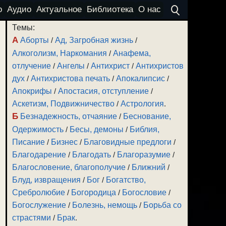
о
Аудио
Актуальное
Библиотека
О нас
Темы:
А
Аборты
/
Ад, Загробная жизнь
/
Алкоголизм, Наркомания
/
Анафема,
отлучение
/
Ангелы
/
Антихрист
/
Антихристов
дух
/
Антихристова печать
/
Апокалипсис
/
Апокрифы
/
Апостасия, отступление
/
Аскетизм, Подвижничество
/
Астрология
.
Б
Безнадежность, отчаяние
/
Беснование,
Одержимость
/
Бесы, демоны
/
Библия,
Писание
/
Бизнес
/
Благовидные предлоги
/
Благодарение
/
Благодать
/
Благоразумие
/
Благословение, благополучие
/
Ближний
/
Блуд, извращения
/
Бог
/
Богатство,
Сребролюбие
/
Богородица
/
Богословие
/
Богослужение
/
Болезнь, немощь
/
Борьба со
страстями
/
Брак
.