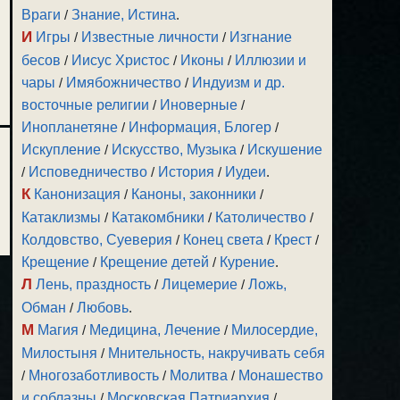
Враги
/
Знание, Истина
.
И
Игры
/
Известные личности
/
Изгнание
бесов
/
Иисус Христос
/
Иконы
/
Иллюзии и
чары
/
Имябожничество
/
Индуизм и др.
восточные религии
/
Иноверные
/
Инопланетяне
/
Информация, Блогер
/
Искупление
/
Искусство, Музыка
/
Искушение
/
Исповедничество
/
История
/
Иудеи
.
К
Канонизация
/
Каноны, законники
/
Катаклизмы
/
Катакомбники
/
Католичество
/
Колдовство, Суеверия
/
Конец света
/
Крест
/
Крещение
/
Крещение детей
/
Курение
.
Л
Лень, праздность
/
Лицемерие
/
Ложь,
Обман
/
Любовь
.
М
Магия
/
Медицина, Лечение
/
Милосердие,
Милостыня
/
Мнительность, накручивать себя
/
Многозаботливость
/
Молитва
/
Монашество
и соблазны
/
Московская Патриархия
/