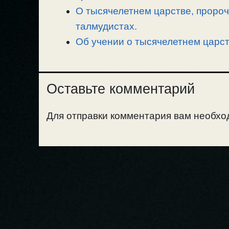
О тысячелетнем царстве, пророч
талмудистах.
Об учении о тысячелетнем царст
Оставьте комментарий
Для отправки комментария вам необх