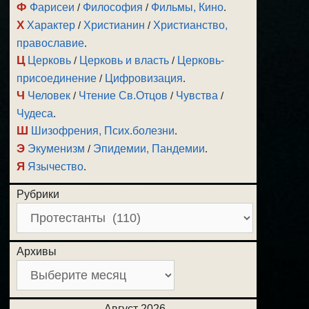
Ф
Фарисеи
/
Философия
/
Фильмы, Кино
.
Х
Характер
/
Христианин
/
Христианство,
православие
.
Ц
Церковь
/
Церковь и власть
/
Церковь-
присоединение
/
Цифровизация
.
Ч
Человек
/
Чтение Св.Отцов
/
Чувства
/
Чудеса
.
Ш
Шизофрения, Псих.болезни
.
Э
Экуменизм
/
Эпидемии, Пандемии
.
Я
Язычество
.
Рубрики
Архивы
Август 2026