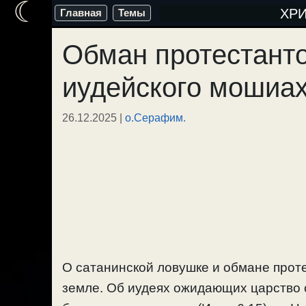
☾
Перейти
ХР
Главная
Темы
к
Обман протестанто
содержимому
иудейского мошиах
26.12.2025
|
о.Серафим.
О сатанинской ловушке и обмане прот
земле. Об иудеях ожидающих царство 