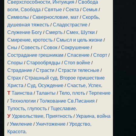
Сверхспособности, Интуиция
/
Свобода
воли, Свобода
/
Святые
/
Секта
/
Семья
/
Символы
/
Сквернословие, мат
/
Скорбь,
душевная тяжесть
/
Сладострастие
/
Служение Богу
/
Смерть
/
Смех, Шутки
/
Смирение, кротость
/
Смысл и цель жизни
/
Сны
/
Совесть
/
Совок
/
Сокрушение
/
Сострадание грешникам
/
Спасение
/
Спорт
/
Споры
/
Старообрядцы
/
Стоп войне
/
Страдание
/
Страсти
/
Страсти телесные
/
Страх
/
Страшный суд, Второе пришествие
Христа
/
Суд, Осуждение
/
Счастье, Успех
.
Т
Таинства
/
Таланты
/
Тело, плоть
/
Терпение
/
Технологии
/
Толкование Св.Писания
/
Тупость, глупость
/
Тщеславие
.
У
Удовольствие, Приятность
/
Украина, война
/
Умиление
/
Уничтожение
/
Уродство,
Красота
.