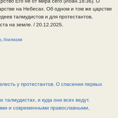
рство Его не от мира сего (Иоан.18:36). О
рстве на Небесах. Об одном и том же царстве
деев талмудистов и для протестантов,
а на земле. / 20.12.2025.
о
,
#хилиазм
елесть у протестантов. О спасении первых
 талмудистах, и куда они всех ведут.
ями и современными православными,