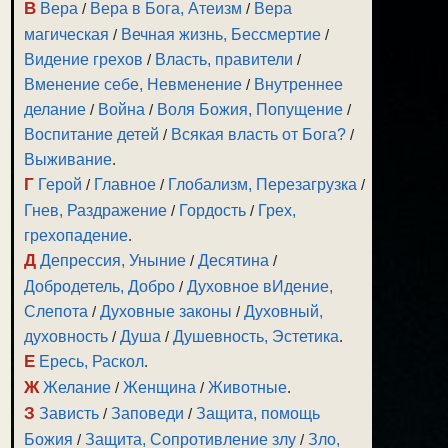
В
Вера
/
Вера в Бога, Атеизм
/
Вера
магическая
/
Вечная жизнь, Бессмертие
/
Видение грехов
/
Власть, правители
/
Вменение себе, Невменение
/
Внутреннее
делание
/
Война
/
Воля Божия, Попущение
/
Воспитание детей
/
Всякая власть от Бога?
/
Выживание
.
Г
Герой
/
Главное
/
Глобализм, Перезагрузка
/
Гнев, Раздражение
/
Гордость
/
Грех,
грехопадение
.
Д
Депрессия, Уныние
/
Десятина
/
Добродетель, Добро
/
Духовное вИдение,
Слепота
/
Духовные законы
/
Духовный,
духовность
/
Душа
/
Душевность, Эстетика
.
Е
Ересь, Раскол
.
Ж
Желание
/
Женщина
/
Животные
.
З
Зависть
/
Заповеди
/
Защита, помощь
Божия
/
Защита, Сопротивление злу
/
Зло,