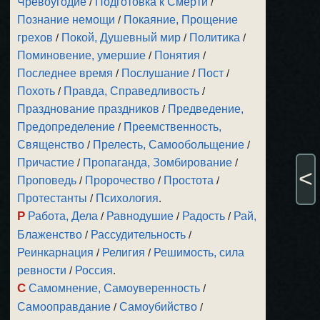
Чревоугодие
/
Подготовка к Смерти
/
Познание немощи
/
Покаяние, Прощение
грехов
/
Покой, Душевный мир
/
Политика
/
Поминовение, умершие
/
Понятия
/
Последнее время
/
Послушание
/
Пост
/
Похоть
/
Правда, Справедливость
/
Празднование праздников
/
Предведение,
Предопределение
/
Преемственность,
Священство
/
Прелесть, Самообольщение
/
Причастие
/
Пропаганда, Зомбирование
/
<
Проповедь
/
Пророчество
/
Простота
/
Протестанты
/
Психология
.
Р
Работа, Дела
/
Равнодушие
/
Радость
/
Рай,
Блаженство
/
Рассудительность
/
Реинкарнация
/
Религия
/
Решимость, сила
ревности
/
Россия
.
С
Самомнение, Самоуверенность
/
Самооправдание
/
Самоубийство
/