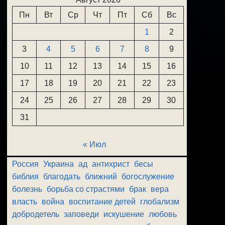
Пн
Вт
Ср
Чт
Пт
Сб
Вс
1
2
3
4
5
6
7
8
9
10
11
12
13
14
15
16
17
18
19
20
21
22
23
24
25
26
27
28
29
30
31
« Июл
Россия
Украина
ад
антихрист
бесы
библия
благодать
ближний
богослужение
болезнь
борьба со страстями
брак
вера
власть
война
воспитание детей
глобализм
добродетель
заповеди
искушение
любовь