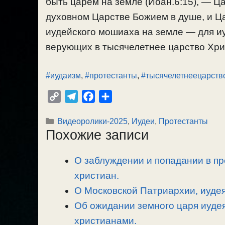
быть царем на земле (Иоан.6:15), — Ца
духовном Царстве Божием в душе, и Ца
иудейского мошиаха на земле — для иу
верующих в тысячелетнее царство Христ
#иудаизм
,
#протестанты
,
#тысячелетнеецарств
C
T
F
О
o
e
a
т
Рубрики
Видеоролики-2025
,
Иудеи
,
Протестанты
p
l
c
п
Похожие записи
y
e
e
р
L
g
b
а
О заблуждении и попадании в пр
i
r
o
в
n
христиан.
a
o
и
k
m
k
т
О Московской Патриархии, иудеях
ь
Об ожидании земного царя иуде
христианами.