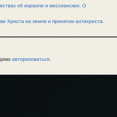
ествах об израиле и мессианских. О
ве Христа на земле и принятии антихриста.
одимо
авторизоваться
.