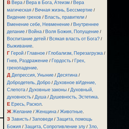
В
Вера
/
Вера в Бога, Атеизм
/
Вера
магическая
/
Вечная жизнь, Бессмертие
/
Видение грехов
/
Власть, правители
/
Вменение себе, Невменение
/
Внутреннее
делание
/
Война
/
Воля Божия, Попущение
/
Воспитание детей
/
Всякая власть от Бога?
/
Выживание
.
Г
Герой
/
Главное
/
Глобализм, Перезагрузка
/
Гнев, Раздражение
/
Гордость
/
Грех,
грехопадение
.
Д
Депрессия, Уныние
/
Десятина
/
Добродетель, Добро
/
Духовное вИдение,
Слепота
/
Духовные законы
/
Духовный,
духовность
/
Душа
/
Душевность, Эстетика
.
Е
Ересь, Раскол
.
Ж
Желание
/
Женщина
/
Животные
.
З
Зависть
/
Заповеди
/
Защита, помощь
Божия
/
Защита, Сопротивление злу
/
Зло,