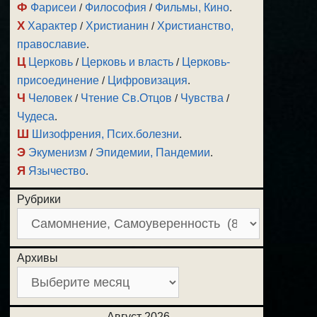
Ф
Фарисеи
/
Философия
/
Фильмы, Кино
.
Х
Характер
/
Христианин
/
Христианство,
православие
.
Ц
Церковь
/
Церковь и власть
/
Церковь-
присоединение
/
Цифровизация
.
Ч
Человек
/
Чтение Св.Отцов
/
Чувства
/
Чудеса
.
Ш
Шизофрения, Псих.болезни
.
Э
Экуменизм
/
Эпидемии, Пандемии
.
Я
Язычество
.
Рубрики
Архивы
Август 2026