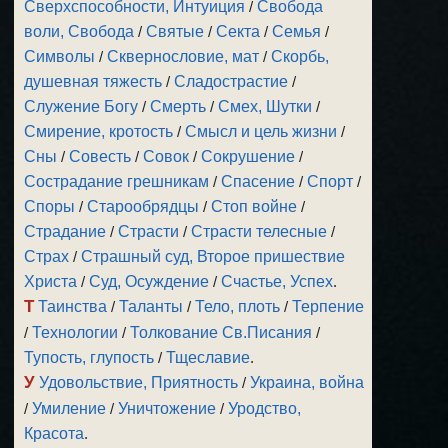
Сверхспособности, Интуиция
/
Свобода
воли, Свобода
/
Святые
/
Секта
/
Семья
/
Символы
/
Сквернословие, мат
/
Скорбь,
душевная тяжесть
/
Сладострастие
/
Служение Богу
/
Смерть
/
Смех, Шутки
/
Смирение, кротость
/
Смысл и цель жизни
/
Сны
/
Совесть
/
Совок
/
Сокрушение
/
Сострадание грешникам
/
Спасение
/
Спорт
/
Споры
/
Старообрядцы
/
Стоп войне
/
Страдание
/
Страсти
/
Страсти телесные
/
Страх
/
Страшный суд, Второе пришествие
Христа
/
Суд, Осуждение
/
Счастье, Успех
.
Т
Таинства
/
Таланты
/
Тело, плоть
/
Терпение
/
Технологии
/
Толкование Св.Писания
/
Тупость, глупость
/
Тщеславие
.
У
Удовольствие, Приятность
/
Украина, война
/
Умиление
/
Уничтожение
/
Уродство,
Красота
.