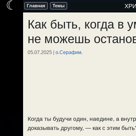
☾
Перейти
ХР
Главная
Темы
к
Как быть, когда в 
содержимому
не можешь остано
05.07.2025
|
о.Серафим.
Когда ты будучи один, наедине, а внут
доказывать другому, — как с этим быть?