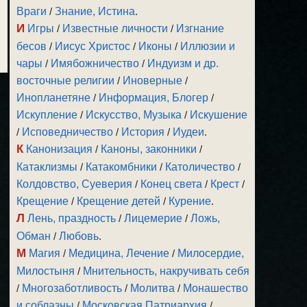
Враги
/
Знание, Истина
.
И
Игры
/
Известные личности
/
Изгнание
бесов
/
Иисус Христос
/
Иконы
/
Иллюзии и
чары
/
Имябожничество
/
Индуизм и др.
восточные религии
/
Иноверные
/
Инопланетяне
/
Информация, Блогер
/
Искупление
/
Искусство, Музыка
/
Искушение
/
Исповедничество
/
История
/
Иудеи
.
К
Канонизация
/
Каноны, законники
/
Катаклизмы
/
Катакомбники
/
Католичество
/
Колдовство, Суеверия
/
Конец света
/
Крест
/
Крещение
/
Крещение детей
/
Курение
.
Л
Лень, праздность
/
Лицемерие
/
Ложь,
Обман
/
Любовь
.
М
Магия
/
Медицина, Лечение
/
Милосердие,
Милостыня
/
Мнительность, накручивать себя
/
Многозаботливость
/
Молитва
/
Монашество
и соблазны
/
Московская Патриархия
/