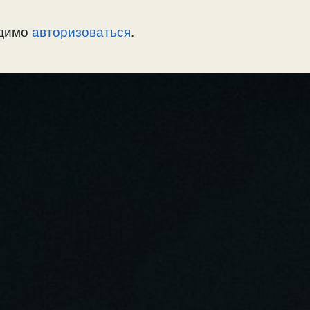
одимо
авторизоваться
.