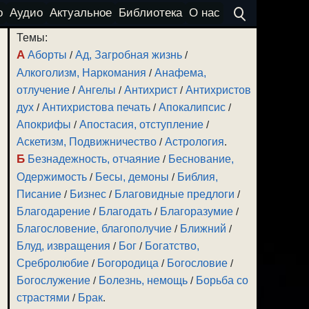
о
Аудио
Актуальное
Библиотека
О нас
Темы:
А
Аборты
/
Ад, Загробная жизнь
/
Алкоголизм, Наркомания
/
Анафема,
отлучение
/
Ангелы
/
Антихрист
/
Антихристов
дух
/
Антихристова печать
/
Апокалипсис
/
Апокрифы
/
Апостасия, отступление
/
Аскетизм, Подвижничество
/
Астрология
.
Б
Безнадежность, отчаяние
/
Беснование,
Одержимость
/
Бесы, демоны
/
Библия,
Писание
/
Бизнес
/
Благовидные предлоги
/
Благодарение
/
Благодать
/
Благоразумие
/
Благословение, благополучие
/
Ближний
/
Блуд, извращения
/
Бог
/
Богатство,
Сребролюбие
/
Богородица
/
Богословие
/
Богослужение
/
Болезнь, немощь
/
Борьба со
страстями
/
Брак
.