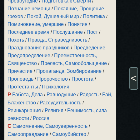
Чревоугодие
/
Подготовка к Смерти
/
Познание немощи
/
Покаяние, Прощение
грехов
/
Покой, Душевный мир
/
Политика
/
Поминовение, умершие
/
Понятия
/
Последнее время
/
Послушание
/
Пост
/
Похоть
/
Правда, Справедливость
/
Празднование праздников
/
Предведение,
Предопределение
/
Преемственность,
Священство
/
Прелесть, Самообольщение
/
Причастие
/
Пропаганда, Зомбирование
/
<
Проповедь
/
Пророчество
/
Простота
/
Протестанты
/
Психология
.
Р
Работа, Дела
/
Равнодушие
/
Радость
/
Рай,
Блаженство
/
Рассудительность
/
Реинкарнация
/
Религия
/
Решимость, сила
ревности
/
Россия
.
С
Самомнение, Самоуверенность
/
Самооправдание
/
Самоубийство
/