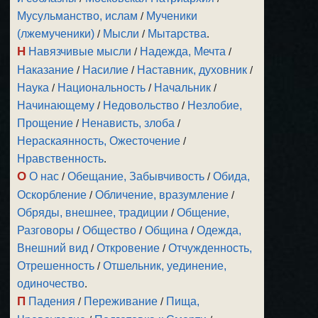
Мусульманство, ислам
/
Мученики
(лжемученики)
/
Мысли
/
Мытарства
.
Н
Навязчивые мысли
/
Надежда, Мечта
/
Наказание
/
Насилие
/
Наставник, духовник
/
Наука
/
Национальность
/
Начальник
/
Начинающему
/
Недовольство
/
Незлобие,
Прощение
/
Ненависть, злоба
/
Нераскаянность, Ожесточение
/
Нравственность
.
О
О нас
/
Обещание, Забывчивость
/
Обида,
Оскорбление
/
Обличение, вразумление
/
Обряды, внешнее, традиции
/
Общение,
Разговоры
/
Общество
/
Община
/
Одежда,
Внешний вид
/
Откровение
/
Отчужденность,
Отрешенность
/
Отшельник, уединение,
одиночество
.
П
Падения
/
Переживание
/
Пища,