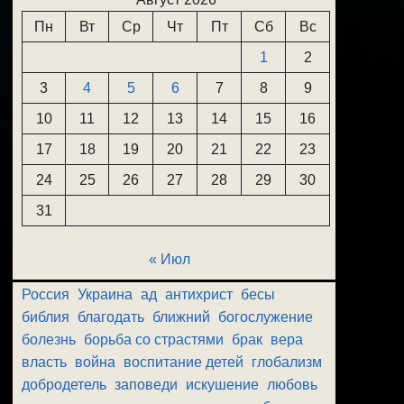
Пн
Вт
Ср
Чт
Пт
Сб
Вс
1
2
3
4
5
6
7
8
9
10
11
12
13
14
15
16
17
18
19
20
21
22
23
24
25
26
27
28
29
30
31
« Июл
Россия
Украина
ад
антихрист
бесы
библия
благодать
ближний
богослужение
болезнь
борьба со страстями
брак
вера
власть
война
воспитание детей
глобализм
добродетель
заповеди
искушение
любовь