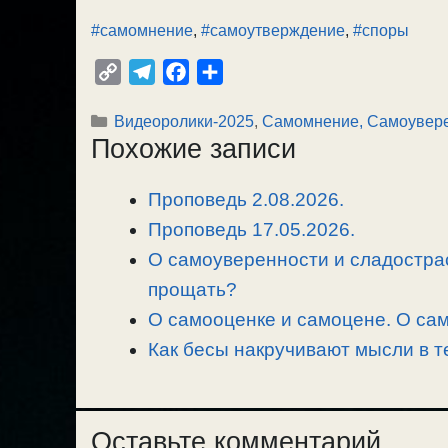
#самомнение
,
#самоутверждение
,
#споры
C
T
F
О
o
e
a
т
Рубрики
Видеоролики-2025
,
Самомнение, Самоувер
p
l
c
п
Похожие записи
y
e
e
р
L
g
b
а
Проповедь 2.08.2026.
i
r
o
в
n
Проповедь 17.05.2026.
a
o
и
k
m
k
т
О самоуверенности и сладостра
ь
прощать?
О самооценке и самоцене. О сам
Как бесы накручивают мысли в т
Оставьте комментарий