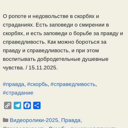
О ропоте и недовольстве в скорбях и
страданиях. Есть заповеди о смирении в
скорбях, и есть заповеди о борьбе за правду и
справедливость. Как можно бороться за
правду и справедливость, и при этом
воспитывать добродетельные душевные
чувства. / 15.11.2025.
#правда
,
#скорбь
,
#справедливость
,
#страдание
C
T
F
О
o
e
a
т
Рубрики
Видеоролики-2025
,
Правда,
p
l
c
п
y
e
e
р