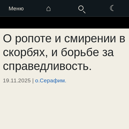
⌂
☾
Меню
Перейти
к
О ропоте и смирении в
содержимому
скорбях, и борьбе за
справедливость.
19.11.2025
|
о.Серафим.