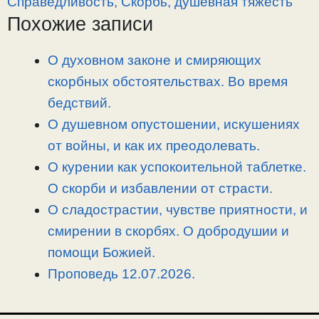
Справедливость
,
Скорбь, душевная тяжесть
L
g
b
а
Похожие записи
i
r
o
в
n
a
o
и
О духовном законе и смиряющих
k
m
k
т
скорбных обстоятельствах. Во время
ь
бедствий.
О душевном опустошении, искушениях
от войны, и как их преодолевать.
О курении как успокоительной таблетке.
О скорби и избавлении от страсти.
О сладострастии, чувстве приятности, и
смирении в скорбях. О добродушии и
помощи Божией.
Проповедь 12.07.2026.