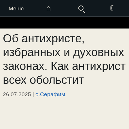
⌂
☾
Меню
Перейти
к
Об антихристе,
содержимому
избранных и духовных
законах. Как антихрист
всех обольстит
26.07.2025
|
о.Серафим.