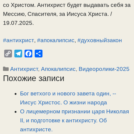
со Христом. Антихрист будет выдавать себя за
Мессию, Спасителя, за Иисуса Христа. /
19.07.2025.
#антихрист
,
#апокалипсис
,
#духовныйзакон
C
T
F
О
o
e
a
т
Рубрики
Антихрист
,
Апокалипсис
,
Видеоролики-2025
p
l
c
п
Похожие записи
y
e
e
р
L
g
b
а
i
r
o
в
Бог ветхого и нового завета один, -­
n
a
o
и
Иисус Христос. О жизни народа
k
m
k
т
О лицемерном признании царя Николая
ь
II, и подготовке к антихристу. Об
антихристе.