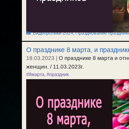
Рубрики
Видеоролики-2024
,
Празднование праздник
О празднике 8 марта, и праздни
18.03.2023
|
О празднике 8 марта и отн
женщин. / 11.03.2023г.
#8марта
,
#праздник