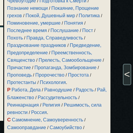
Чревоугодие
/
Подготовка к Смерти
/
Познание немощи
/
Покаяние, Прощение
грехов
/
Покой, Душевный мир
/
Политика
/
Поминовение, умершие
/
Понятия
/
Последнее время
/
Послушание
/
Пост
/
Похоть
/
Правда, Справедливость
/
Празднование праздников
/
Предведение,
Предопределение
/
Преемственность,
Священство
/
Прелесть, Самообольщение
/
Причастие
/
Пропаганда, Зомбирование
/
<
Проповедь
/
Пророчество
/
Простота
/
Протестанты
/
Психология
.
Р
Работа, Дела
/
Равнодушие
/
Радость
/
Рай,
Блаженство
/
Рассудительность
/
Реинкарнация
/
Религия
/
Решимость, сила
ревности
/
Россия
.
С
Самомнение, Самоуверенность
/
Самооправдание
/
Самоубийство
/