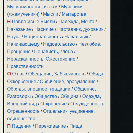
Мусульманство, ислам
/
Мученики
(лжемученики)
/
Мысли
/
Мытарства
.
Н
Навязчивые мысли
/
Надежда, Мечта
/
Наказание
/
Насилие
/
Наставник, духовник
/
Наука
/
Национальность
/
Начальник
/
Начинающему
/
Недовольство
/
Незлобие,
Прощение
/
Ненависть, злоба
/
Нераскаянность, Ожесточение
/
Нравственность
.
О
О нас
/
Обещание, Забывчивость
/
Обида,
Оскорбление
/
Обличение, вразумление
/
Обряды, внешнее, традиции
/
Общение,
Разговоры
/
Общество
/
Община
/
Одежда,
Внешний вид
/
Откровение
/
Отчужденность,
Отрешенность
/
Отшельник, уединение,
одиночество
.
П
Падения
/
Переживание
/
Пища,