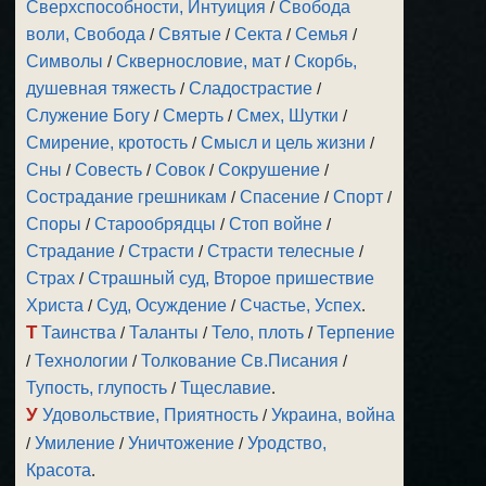
Сверхспособности, Интуиция
/
Свобода
воли, Свобода
/
Святые
/
Секта
/
Семья
/
Символы
/
Сквернословие, мат
/
Скорбь,
душевная тяжесть
/
Сладострастие
/
Служение Богу
/
Смерть
/
Смех, Шутки
/
Смирение, кротость
/
Смысл и цель жизни
/
Сны
/
Совесть
/
Совок
/
Сокрушение
/
Сострадание грешникам
/
Спасение
/
Спорт
/
Споры
/
Старообрядцы
/
Стоп войне
/
Страдание
/
Страсти
/
Страсти телесные
/
Страх
/
Страшный суд, Второе пришествие
Христа
/
Суд, Осуждение
/
Счастье, Успех
.
Т
Таинства
/
Таланты
/
Тело, плоть
/
Терпение
/
Технологии
/
Толкование Св.Писания
/
Тупость, глупость
/
Тщеславие
.
У
Удовольствие, Приятность
/
Украина, война
/
Умиление
/
Уничтожение
/
Уродство,
Красота
.