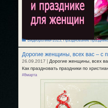
Рубрики
Видеоролики-2023
,
Празднование праздник
Дорогие женщины, всех вас – с 
26.09.2017
|
Дорогие женщины, всех ва
Как праздновать праздники по христиа
#8марта