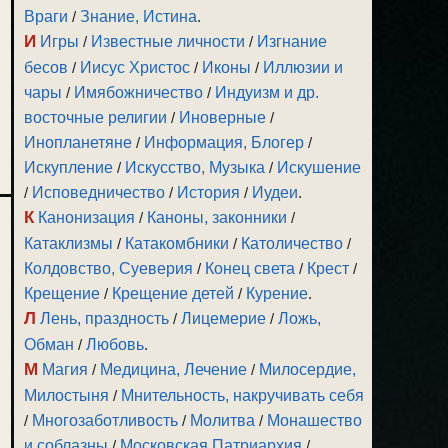
Враги
/
Знание, Истина
.
И
Игры
/
Известные личности
/
Изгнание
бесов
/
Иисус Христос
/
Иконы
/
Иллюзии и
чары
/
Имябожничество
/
Индуизм и др.
восточные религии
/
Иноверные
/
Инопланетяне
/
Информация, Блогер
/
Искупление
/
Искусство, Музыка
/
Искушение
/
Исповедничество
/
История
/
Иудеи
.
К
Канонизация
/
Каноны, законники
/
Катаклизмы
/
Катакомбники
/
Католичество
/
Колдовство, Суеверия
/
Конец света
/
Крест
/
Крещение
/
Крещение детей
/
Курение
.
Л
Лень, праздность
/
Лицемерие
/
Ложь,
Обман
/
Любовь
.
М
Магия
/
Медицина, Лечение
/
Милосердие,
Милостыня
/
Мнительность, накручивать себя
/
Многозаботливость
/
Молитва
/
Монашество
и соблазны
/
Московская Патриархия
/