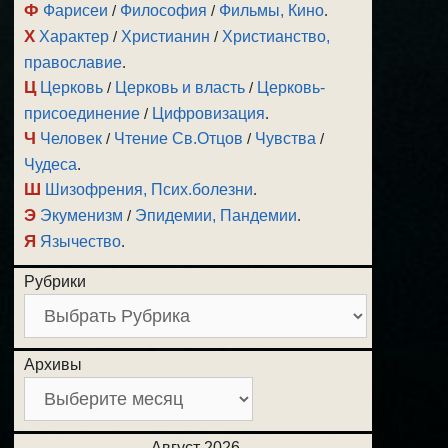
Ф
Фарисеи
/
Философия
/
Фильмы, Кино
.
Х
Характер
/
Христианин
/
Христианство,
православие
.
Ц
Церковь
/
Церковь и власть
/
Церковь-
присоединение
/
Цифровизация
.
Ч
Человек
/
Чтение Св.Отцов
/
Чувства
/
Чудеса
.
Ш
Шизофрения, Псих.болезни
.
Э
Экуменизм
/
Эпидемии, Пандемии
.
Я
Язычество
.
Рубрики
Архивы
Август 2026