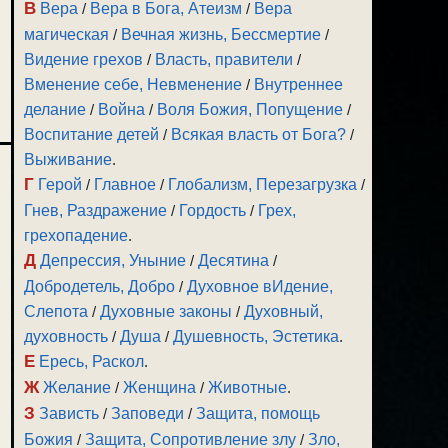
В
Вера
/
Вера в Бога, Атеизм
/
Вера
магическая
/
Вечная жизнь, Бессмертие
/
Видение грехов
/
Власть, правители
/
Вменение себе, Невменение
/
Внутреннее
делание
/
Война
/
Воля Божия, Попущение
/
Воспитание детей
/
Всякая власть от Бога?
/
Выживание
.
Г
Герой
/
Главное
/
Глобализм, Перезагрузка
/
Гнев, Раздражение
/
Гордость
/
Грех,
грехопадение
.
Д
Депрессия, Уныние
/
Десятина
/
Добродетель, Добро
/
Духовное вИдение,
Слепота
/
Духовные законы
/
Духовный,
духовность
/
Душа
/
Душевность, Эстетика
.
Е
Ересь, Раскол
.
Ж
Желание
/
Женщина
/
Животные
.
З
Зависть
/
Заповеди
/
Защита, помощь
Божия
/
Защита, Сопротивление злу
/
Зло,