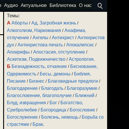
о
Аудио
Актуальное
Библиотека
О нас
Темы:
А
Аборты
/
Ад, Загробная жизнь
/
Алкоголизм, Наркомания
/
Анафема,
отлучение
/
Ангелы
/
Антихрист
/
Антихристов
дух
/
Антихристова печать
/
Апокалипсис
/
Апокрифы
/
Апостасия, отступление
/
Аскетизм, Подвижничество
/
Астрология
.
Б
Безнадежность, отчаяние
/
Беснование,
Одержимость
/
Бесы, демоны
/
Библия,
Писание
/
Бизнес
/
Благовидные предлоги
/
Благодарение
/
Благодать
/
Благоразумие
/
Благословение, благополучие
/
Ближний
/
Блуд, извращения
/
Бог
/
Богатство,
Сребролюбие
/
Богородица
/
Богословие
/
Богослужение
/
Болезнь, немощь
/
Борьба со
страстями
/
Брак
.