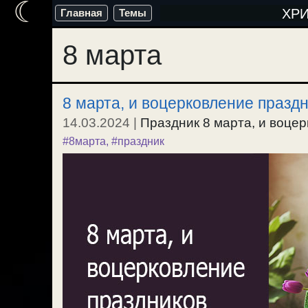
☾
Перейти
ХР
Главная
Темы
к
8 марта
содержимому
8 марта, и воцерковление празд
14.03.2024
|
Праздник 8 марта, и воцер
#8марта
,
#праздник