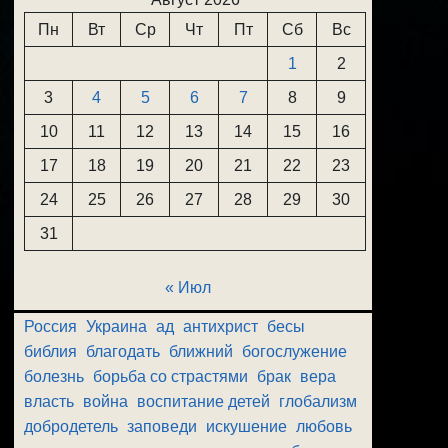
Пн
Вт
Ср
Чт
Пт
Сб
Вс
1
2
3
4
5
6
7
8
9
10
11
12
13
14
15
16
17
18
19
20
21
22
23
24
25
26
27
28
29
30
31
« Июл
Россия
Украина
ад
антихрист
бесы
библия
благодать
ближний
богослужение
болезнь
борьба со страстями
брак
вера
власть
война
воспитание детей
глобализм
добродетель
заповеди
искушение
любовь