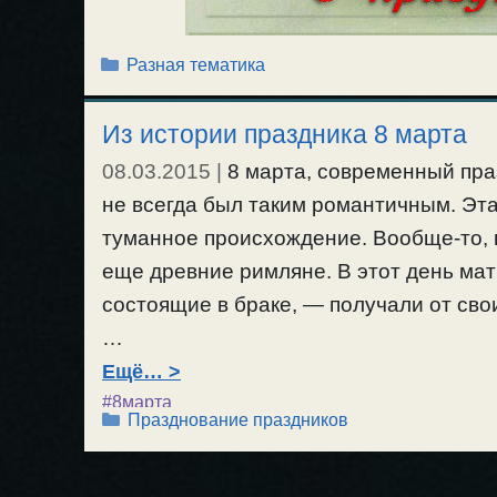
Рубрики
Разная тематика
Из истории праздника 8 марта
08.03.2015
|
8 марта, современный пра
не всегда был таким романтичным. Эт
туманное происхождение. Вообще-то,
еще древние римляне. В этот день м
состоящие в браке, — получали от св
…
Ещё…
#8марта
Рубрики
Празднование праздников