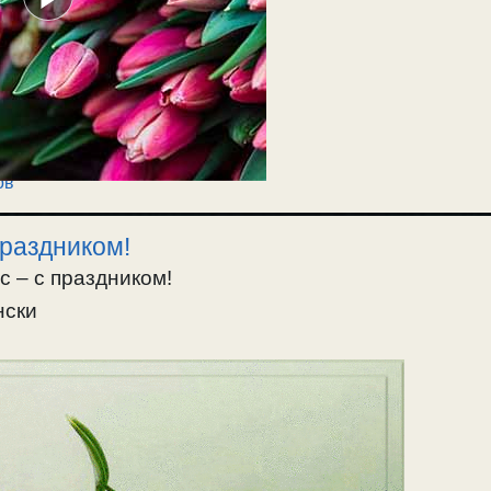
ов
праздником!
с – с праздником!
нски