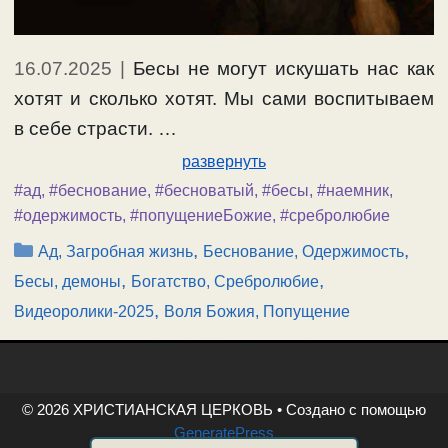
16.07.2025
|
Бесы не могут искушать нас как
хотят и сколько хотят. Мы сами воспитываем
в себе страсти. …
развернуть
#ад
,
#беснование
,
#бесноватый
,
#бесы
,
#наемник
,
#одержимость
,
#попущениеБожие
,
#сребролюбие
Рубрики
,
,
Ад, Загробная жизнь
Беснование, Одержимость
,
,
Бесы, демоны
Богатство, Сребролюбие
,
Видеоролики-2025
Воля Божия, Попущение
© 2026 ХРИСТИАНСКАЯ ЦЕРКОВЬ
• Создано с помощью
GeneratePress