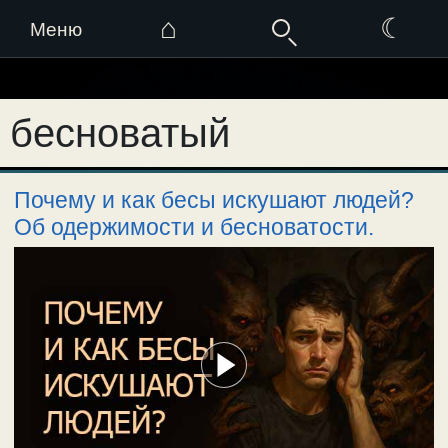
⌂
☾
Меню
Перейти
к
бесноватый
содержимому
Почему и как бесы искушают людей?
Об одержимости и бесноватости.