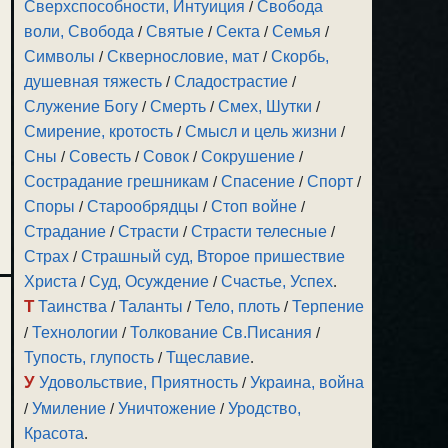
Сверхспособности, Интуиция
/
Свобода
воли, Свобода
/
Святые
/
Секта
/
Семья
/
Символы
/
Сквернословие, мат
/
Скорбь,
душевная тяжесть
/
Сладострастие
/
Служение Богу
/
Смерть
/
Смех, Шутки
/
Смирение, кротость
/
Смысл и цель жизни
/
Сны
/
Совесть
/
Совок
/
Сокрушение
/
Сострадание грешникам
/
Спасение
/
Спорт
/
Споры
/
Старообрядцы
/
Стоп войне
/
Страдание
/
Страсти
/
Страсти телесные
/
Страх
/
Страшный суд, Второе пришествие
Христа
/
Суд, Осуждение
/
Счастье, Успех
.
Т
Таинства
/
Таланты
/
Тело, плоть
/
Терпение
/
Технологии
/
Толкование Св.Писания
/
Тупость, глупость
/
Тщеславие
.
У
Удовольствие, Приятность
/
Украина, война
/
Умиление
/
Уничтожение
/
Уродство,
Красота
.