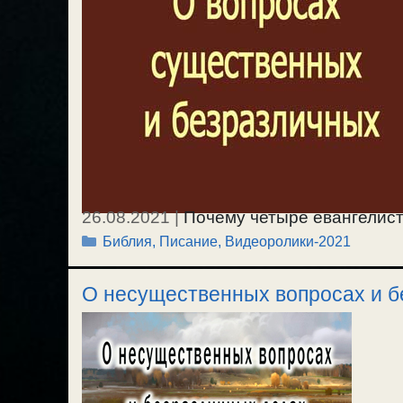
26.08.2021
|
Почему четыре евангелист
Рубрики
Библия, Писание
,
Видеоролики-2021
четырех евангелий. О вопросах сущест
21.08.2021г.
О несущественных вопросах и б