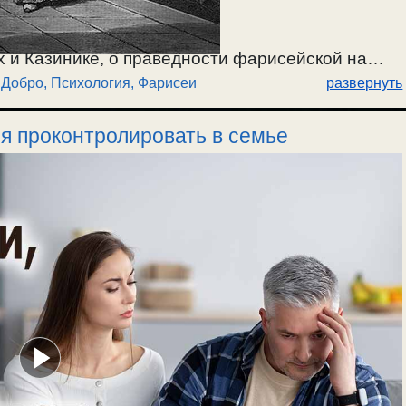
 и Казинике, о праведности фарисейской на
 Добро
,
Психология
,
Фарисеи
развернуть
та и всех пойманных на внешней видимости
 всех духовно-слепых и фарисейских
ся проконтролировать в семье
шанном со грехом. О противоречиях в
 существенных и несущественных, безразличных.