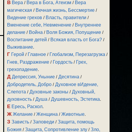
В
Вера
/
Вера в Бога, Атеизм
/
Вера
магическая
/
Вечная жизнь, Бессмертие
/
Видение грехов
/
Власть, правители
/
Вменение себе, Невменение
/
Внутреннее
делание
/
Война
/
Воля Божия, Попущение
/
Воспитание детей
/
Всякая власть от Бога?
/
Выживание
.
Г
Герой
/
Главное
/
Глобализм, Перезагрузка
/
Гнев, Раздражение
/
Гордость
/
Грех,
грехопадение
.
Д
Депрессия, Уныние
/
Десятина
/
Добродетель, Добро
/
Духовное вИдение,
Слепота
/
Духовные законы
/
Духовный,
духовность
/
Душа
/
Душевность, Эстетика
.
Е
Ересь, Раскол
.
Ж
Желание
/
Женщина
/
Животные
.
З
Зависть
/
Заповеди
/
Защита, помощь
Божия
/
Защита, Сопротивление злу
/
Зло,