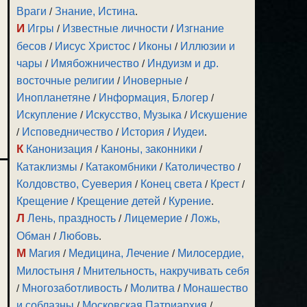
Враги
/
Знание, Истина
.
И
Игры
/
Известные личности
/
Изгнание
бесов
/
Иисус Христос
/
Иконы
/
Иллюзии и
чары
/
Имябожничество
/
Индуизм и др.
восточные религии
/
Иноверные
/
Инопланетяне
/
Информация, Блогер
/
Искупление
/
Искусство, Музыка
/
Искушение
/
Исповедничество
/
История
/
Иудеи
.
К
Канонизация
/
Каноны, законники
/
Катаклизмы
/
Катакомбники
/
Католичество
/
Колдовство, Суеверия
/
Конец света
/
Крест
/
Крещение
/
Крещение детей
/
Курение
.
Л
Лень, праздность
/
Лицемерие
/
Ложь,
Обман
/
Любовь
.
М
Магия
/
Медицина, Лечение
/
Милосердие,
Милостыня
/
Мнительность, накручивать себя
/
Многозаботливость
/
Молитва
/
Монашество
и соблазны
/
Московская Патриархия
/