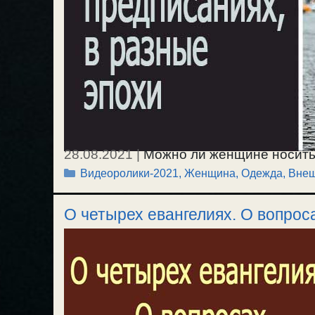
28.08.2021
|
Можно ли женщине носить
Рубрики
Видеоролики-2021
,
Женщина
,
Одежда, Вне
безразличных вопросах, в разные эпохи
О четырех евангелиях. О вопро