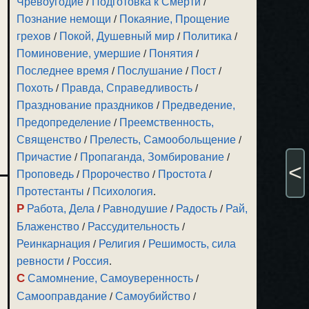
Чревоугодие
/
Подготовка к Смерти
/
Познание немощи
/
Покаяние, Прощение
грехов
/
Покой, Душевный мир
/
Политика
/
Поминовение, умершие
/
Понятия
/
Последнее время
/
Послушание
/
Пост
/
Похоть
/
Правда, Справедливость
/
Празднование праздников
/
Предведение,
Предопределение
/
Преемственность,
Священство
/
Прелесть, Самообольщение
/
Причастие
/
Пропаганда, Зомбирование
/
<
Проповедь
/
Пророчество
/
Простота
/
Протестанты
/
Психология
.
Р
Работа, Дела
/
Равнодушие
/
Радость
/
Рай,
Блаженство
/
Рассудительность
/
Реинкарнация
/
Религия
/
Решимость, сила
ревности
/
Россия
.
С
Самомнение, Самоуверенность
/
Самооправдание
/
Самоубийство
/