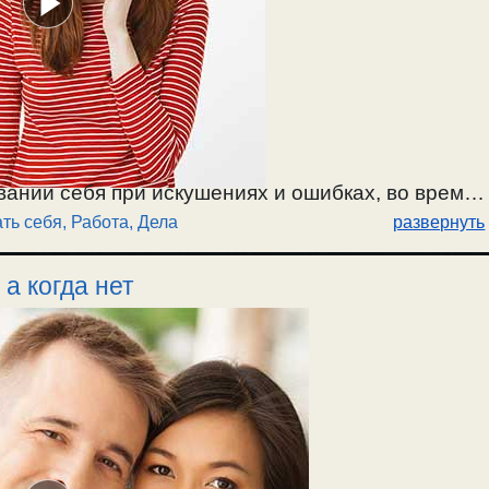
вании себя при искушениях и ошибках, во время
ть себя
,
Работа, Дела
развернуть
ых вопросов, дел. О безразличных вопросах и
ушениях при этом. / 5.08.2023г.
 а когда нет