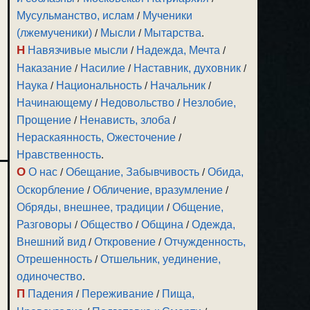
Мусульманство, ислам
/
Мученики
(лжемученики)
/
Мысли
/
Мытарства
.
Н
Навязчивые мысли
/
Надежда, Мечта
/
Наказание
/
Насилие
/
Наставник, духовник
/
Наука
/
Национальность
/
Начальник
/
Начинающему
/
Недовольство
/
Незлобие,
Прощение
/
Ненависть, злоба
/
Нераскаянность, Ожесточение
/
Нравственность
.
О
О нас
/
Обещание, Забывчивость
/
Обида,
Оскорбление
/
Обличение, вразумление
/
Обряды, внешнее, традиции
/
Общение,
Разговоры
/
Общество
/
Община
/
Одежда,
Внешний вид
/
Откровение
/
Отчужденность,
Отрешенность
/
Отшельник, уединение,
одиночество
.
П
Падения
/
Переживание
/
Пища,