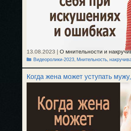
13.08.2023
|
О мнительности и накручи
Рубрики
Видеоролики-2023
,
Мнительность, накручива
решения безразличных и несущественн
делах в нравственном отношении, и иск
Когда жена может уступать мужу,