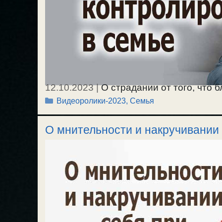
12.10.2023
|
О страдании от того, что 
Рубрики
Видеоролики-2023
,
Семья
к этому относиться, чтобы не страдать.
отношении к вопросам безразличным, 
О мнительности и накручивании 
семье. / 6.10.2023.