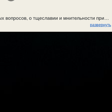
х вопросов, о тщеславии и мнительности при
развернуть
них чувствах при этом. Мы сами возгрели в себе
2018г.