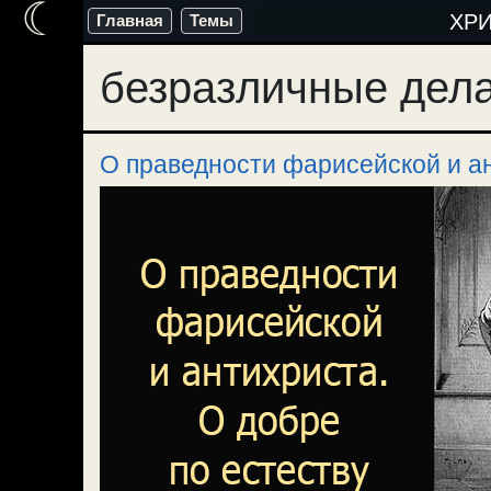
☾
Перейти
ХР
Главная
Темы
к
безразличные дел
содержимому
О праведности фарисейской и ан