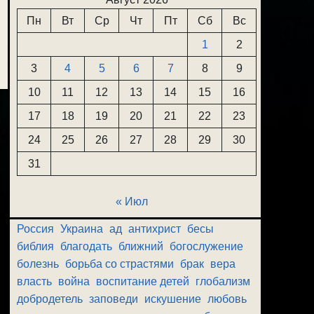
Пн
Вт
Ср
Чт
Пт
Сб
Вс
1
2
3
4
5
6
7
8
9
10
11
12
13
14
15
16
17
18
19
20
21
22
23
24
25
26
27
28
29
30
31
« Июл
Россия
Украина
ад
антихрист
бесы
библия
благодать
ближний
богослужение
болезнь
борьба со страстями
брак
вера
власть
война
воспитание детей
глобализм
добродетель
заповеди
искушение
любовь