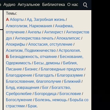
о
Аудио
Актуальное
Библиотека
О нас
Темы:
А
Аборты
/
Ад, Загробная жизнь
/
Алкоголизм, Наркомания
/
Анафема,
отлучение
/
Ангелы
/
Антихрист
/
Антихристов
дух
/
Антихристова печать
/
Апокалипсис
/
Апокрифы
/
Апостасия, отступление
/
Аскетизм, Подвижничество
/
Астрология
.
Б
Безнадежность, отчаяние
/
Беснование,
Одержимость
/
Бесы, демоны
/
Библия,
Писание
/
Бизнес
/
Благовидные предлоги
/
Благодарение
/
Благодать
/
Благоразумие
/
Благословение, благополучие
/
Ближний
/
Блуд, извращения
/
Бог
/
Богатство,
Сребролюбие
/
Богородица
/
Богословие
/
Богослужение
/
Болезнь, немощь
/
Борьба со
страстями
/
Брак
.