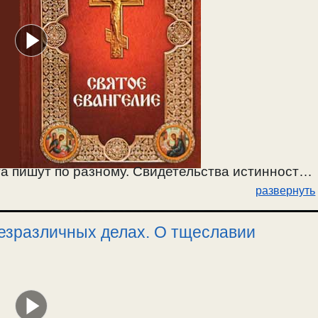
а пишут по разному. Свидетельства истинности
развернуть
венных и безразличных в деле спасения души. /
езразличных делах. О тщеславии