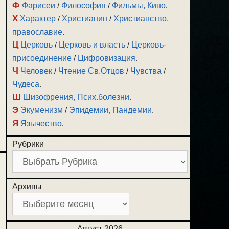
Ф
Фарисеи
/
Философия
/
Фильмы, Кино
.
Х
Характер
/
Христианин
/
Христианство,
православие
.
Ц
Церковь
/
Церковь и власть
/
Церковь-
присоединение
/
Цифровизация
.
Ч
Человек
/
Чтение Св.Отцов
/
Чувства
/
Чудеса
.
Ш
Шизофрения, Псих.болезни
.
Э
Экуменизм
/
Эпидемии, Пандемии
.
Я
Язычество
.
Рубрики
Архивы
Август 2026