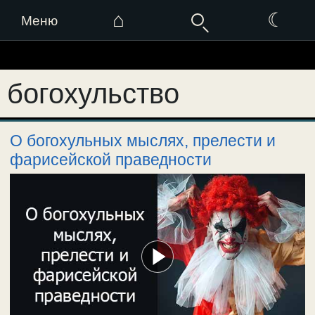
⌂
☾
Меню
Перейти
к
богохульство
содержимому
О богохульных мыслях, прелести и
фарисейской праведности