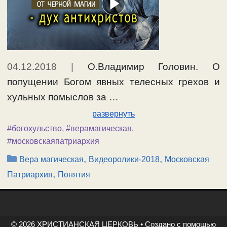
04.12.2018
|
О.Владимир Головин. О
попущении Богом явных телесных грехов и
хульных помыслов за …
развернуть
#богохульство
,
#верамагическая
,
#московскаяпатриархия
Рубрики
,
,
Вера магическая
Видеоролики-2018
Московская
,
Патриархия
Понятия
© 2026 ХРИСТИАНСКАЯ ЦЕРКОВЬ
• Создано с помощью