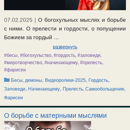
07.02.2025
|
О богохульных мыслях и борьбе
с ними. О прелести и гордости, о попущении
Божием за гордый …
развернуть
#бесы
,
#богохульство
,
#гордость
,
#заповеди
,
#миротворчество
,
#начинающему
,
#прелесть
,
#фарисеи
Рубрики
,
,
,
Бесы, демоны
Видеоролики-2025
Гордость
,
,
,
Заповеди
Начинающему
Прелесть, Самообольщение
Фарисеи
О борьбе с матерными мыслями