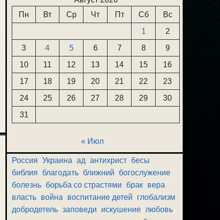
Пн
Вт
Ср
Чт
Пт
Сб
Вс
1
2
3
4
5
6
7
8
9
10
11
12
13
14
15
16
17
18
19
20
21
22
23
24
25
26
27
28
29
30
31
« Июл
Россия
Украина
ад
антихрист
бесы
библия
благодать
ближний
богослужение
болезнь
борьба со страстями
брак
вера
власть
война
воспитание детей
глобализм
добродетель
заповеди
искушение
любовь