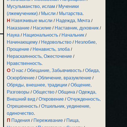
Мусульманство, ислам
/
Мученики
(лжемученики)
/
Мысли
/
Мытарства
.
Н
Навязчивые мысли
/
Надежда, Мечта
/
Наказание
/
Насилие
/
Наставник, духовник
/
Наука
/
Национальность
/
Начальник
/
Начинающему
/
Недовольство
/
Незлобие,
Прощение
/
Ненависть, злоба
/
Нераскаянность, Ожесточение
/
Нравственность
.
О
О нас
/
Обещание, Забывчивость
/
Обида,
Оскорбление
/
Обличение, вразумление
/
Обряды, внешнее, традиции
/
Общение,
Разговоры
/
Общество
/
Община
/
Одежда,
Внешний вид
/
Откровение
/
Отчужденность,
Отрешенность
/
Отшельник, уединение,
одиночество
.
П
Падения
/
Переживание
/
Пища,