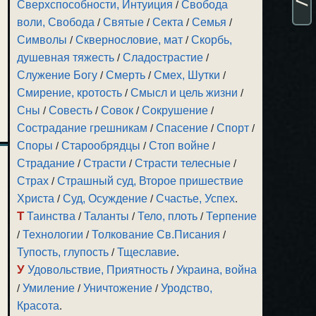
Сверхспособности, Интуиция
/
Свобода
воли, Свобода
/
Святые
/
Секта
/
Семья
/
Символы
/
Сквернословие, мат
/
Скорбь,
душевная тяжесть
/
Сладострастие
/
Служение Богу
/
Смерть
/
Смех, Шутки
/
Смирение, кротость
/
Смысл и цель жизни
/
Сны
/
Совесть
/
Совок
/
Сокрушение
/
Сострадание грешникам
/
Спасение
/
Спорт
/
Споры
/
Старообрядцы
/
Стоп войне
/
Страдание
/
Страсти
/
Страсти телесные
/
Страх
/
Страшный суд, Второе пришествие
Христа
/
Суд, Осуждение
/
Счастье, Успех
.
Т
Таинства
/
Таланты
/
Тело, плоть
/
Терпение
/
Технологии
/
Толкование Св.Писания
/
Тупость, глупость
/
Тщеславие
.
У
Удовольствие, Приятность
/
Украина, война
/
Умиление
/
Уничтожение
/
Уродство,
Красота
.