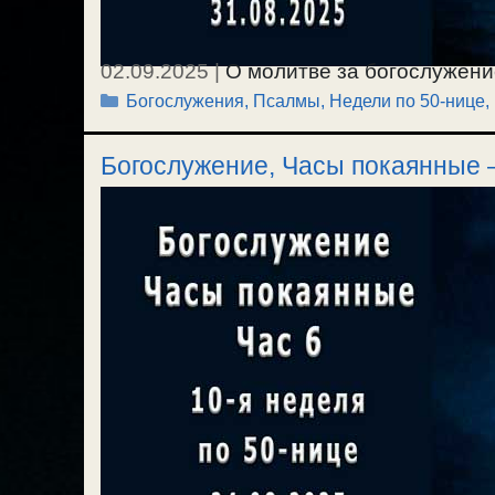
02.09.2025
|
О молитве за богослужени
Рубрики
Богослужения, Псалмы
,
Недели по 50-нице,
покаянные — Час 9. Ектения Малая. Ап
(12 неделя по 50-нице, О богатом юно
Богослужение, Часы покаянные —
Отпуст. / 31.08.2025.