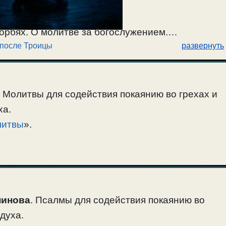
корбях. О молитве за богослужением.
 после Троицы
развернуть
я. Часы покаянные — Час 1. Ектения Малая.
.14:22-34 (9 неделя по 50-нице, О хождении
го ап.Петра). Воскресение Христово видевше.
Молитвы для содействия покаянию во грехах и
ха.
литвы
».
нинова
. Псалмы для содействия покаянию во
духа.