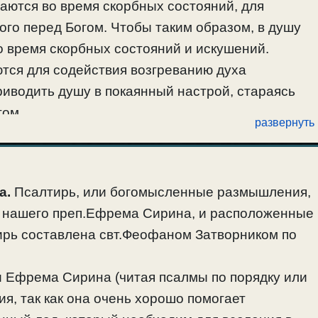
ушаются во время скорбных состояний, для
го перед Богом. Чтобы таким образом, в душу
о время скорбных состояний и искушений.
аются для содействия возгреванию духа
риводить душу в покаянный настрой, стараясь
гом.
развернуть
яния чувство сокрушения нельзя возгревать. Так
В это время надо возгревать чувство смирения,
и во время скорбных состояний).
а.
Псалтирь, или богомысленные размышления,
рянчанинова
».
а нашего преп.Ефрема Сирина, и расположенные
ирь составлена свт.Феофаном Затворником по
Ефрема Сирина (читая псалмы по порядку или
я, так как она очень хорошо помогает