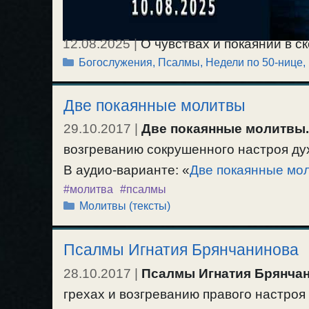
12.08.2025
|
О чувствах и покаянии в с
Рубрики
Богослужения, Псалмы
,
Недели по 50-нице,
16:20 Начало обычное. Ектения Велика
Апостол 1Кор.3:9-17, и Евангелие Матф
Две покаянные молитвы
Христа по водам, и спасении утопающе
Ектении. Отпуст. / 10.08.2025.
29.10.2017
|
Две покаянные молитвы.
возгреванию сокрушенного настроя ду
В аудио-варианте: «
Две покаянные мо
#молитва
#псалмы
Рубрики
Молитвы (тексты)
Псалмы Игнатия Брянчанинова
28.10.2017
|
Псалмы Игнатия Брянча
грехах и возгреванию правого настроя 