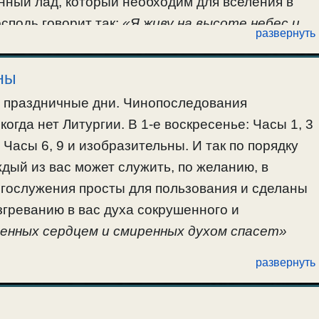
нный лад, который необходим для вселения в
осподь говорит так:
«Я живу на высоте небес и
развернуть
и и смиренными духом» (Ис.57:15).
 Сирина
».
ны
и праздничные дни. Чинопоследования
огда нет Литургии. В 1-е воскресенье: Часы 1, 3
 Часы 6, 9 и изобразительны. И так по порядку
ждый из вас может служить, по желанию, в
огослужения просты для пользования и сделаны
згреванию в вас духа сокрушенного и
шенных сердцем и смиренных духом спасет»
развернуть
зобразительны, для всех
».