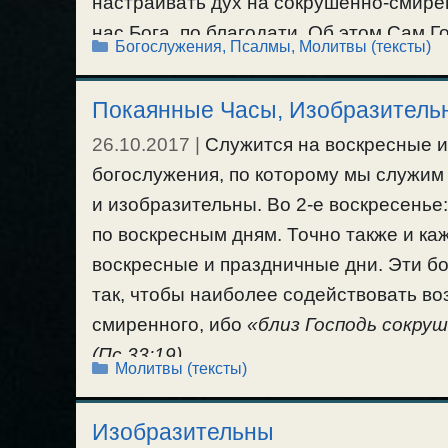
настраивать дух на сокрушенно-смире
нас Бога, по благодати. Об этом Сам Г
Рубрики
Богослужения, Псалмы
,
Молитвы (тексты)
во святилище, и также с сокрушенным
В аудио-варианте: «
Псалтирь Ефрема
Покаянные Часы, Изобразитель
#молитва
#псалмы
26.10.2017
|
Служится на воскресные 
богослужения, по которому мы служим к
и изобразительны. Во 2-е воскресенье:
по воскресным дням. Точно также и ка
воскресные и праздничные дни. Эти б
так, чтобы наиболее содействовать во
смиренного, ибо
«близ Господь сокру
(Пс.33:19).
Рубрики
Молитвы (тексты)
В аудио-варианте: «
Покаянные Часы, И
#богослужение
#молитва
#псалмы
Изобразительны