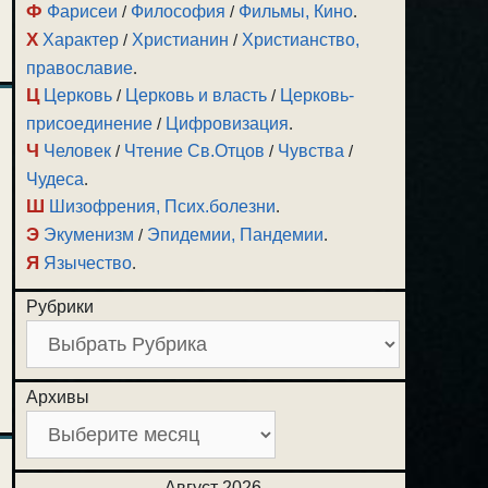
Ф
Фарисеи
/
Философия
/
Фильмы, Кино
.
Х
Характер
/
Христианин
/
Христианство,
православие
.
Ц
Церковь
/
Церковь и власть
/
Церковь-
присоединение
/
Цифровизация
.
Ч
Человек
/
Чтение Св.Отцов
/
Чувства
/
Чудеса
.
Ш
Шизофрения, Псих.болезни
.
Э
Экуменизм
/
Эпидемии, Пандемии
.
Я
Язычество
.
Рубрики
Архивы
Август 2026