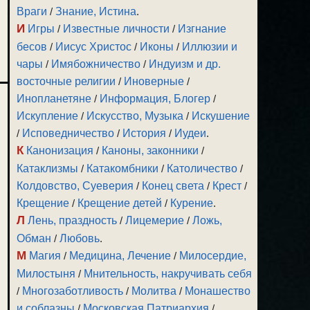
Враги
/
Знание, Истина
.
И
Игры
/
Известные личности
/
Изгнание
бесов
/
Иисус Христос
/
Иконы
/
Иллюзии и
чары
/
Имябожничество
/
Индуизм и др.
восточные религии
/
Иноверные
/
Инопланетяне
/
Информация, Блогер
/
Искупление
/
Искусство, Музыка
/
Искушение
/
Исповедничество
/
История
/
Иудеи
.
К
Канонизация
/
Каноны, законники
/
Катаклизмы
/
Катакомбники
/
Католичество
/
Колдовство, Суеверия
/
Конец света
/
Крест
/
Крещение
/
Крещение детей
/
Курение
.
Л
Лень, праздность
/
Лицемерие
/
Ложь,
Обман
/
Любовь
.
М
Магия
/
Медицина, Лечение
/
Милосердие,
Милостыня
/
Мнительность, накручивать себя
/
Многозаботливость
/
Молитва
/
Монашество
и соблазны
/
Московская Патриархия
/