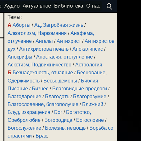
о
Аудио
Актуальное
Библиотека
О нас
Темы:
А
Аборты
/
Ад, Загробная жизнь
/
Алкоголизм, Наркомания
/
Анафема,
отлучение
/
Ангелы
/
Антихрист
/
Антихристов
дух
/
Антихристова печать
/
Апокалипсис
/
Апокрифы
/
Апостасия, отступление
/
Аскетизм, Подвижничество
/
Астрология
.
Б
Безнадежность, отчаяние
/
Беснование,
Одержимость
/
Бесы, демоны
/
Библия,
Писание
/
Бизнес
/
Благовидные предлоги
/
Благодарение
/
Благодать
/
Благоразумие
/
Благословение, благополучие
/
Ближний
/
Блуд, извращения
/
Бог
/
Богатство,
Сребролюбие
/
Богородица
/
Богословие
/
Богослужение
/
Болезнь, немощь
/
Борьба со
страстями
/
Брак
.