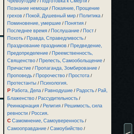
Чревоугодие
/
Подготовка к Смерти
/
Познание немощи
/
Покаяние, Прощение
грехов
/
Покой, Душевный мир
/
Политика
/
Поминовение, умершие
/
Понятия
/
Последнее время
/
Послушание
/
Пост
/
Похоть
/
Правда, Справедливость
/
Празднование праздников
/
Предведение,
Предопределение
/
Преемственность,
Священство
/
Прелесть, Самообольщение
/
Причастие
/
Пропаганда, Зомбирование
/
Проповедь
/
Пророчество
/
Простота
/
Протестанты
/
Психология
.
Р
Работа, Дела
/
Равнодушие
/
Радость
/
Рай,
Блаженство
/
Рассудительность
/
Реинкарнация
/
Религия
/
Решимость, сила
ревности
/
Россия
.
С
Самомнение, Самоуверенность
/
Самооправдание
/
Самоубийство
/
<