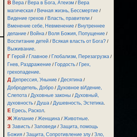
В
Вера
/
Вера в Бога, Атеизм
/
Вера
магическая
/
Вечная жизнь, Бессмертие
/
Видение грехов
/
Власть, правители
/
Вменение себе, Невменение
/
Внутреннее
делание
/
Война
/
Воля Божия, Попущение
/
Воспитание детей
/
Всякая власть от Бога?
/
Выживание
.
Г
Герой
/
Главное
/
Глобализм, Перезагрузка
/
Гнев, Раздражение
/
Гордость
/
Грех,
грехопадение
.
Д
Депрессия, Уныние
/
Десятина
/
Добродетель, Добро
/
Духовное вИдение,
Слепота
/
Духовные законы
/
Духовный,
духовность
/
Душа
/
Душевность, Эстетика
.
Е
Ересь, Раскол
.
Ж
Желание
/
Женщина
/
Животные
.
З
Зависть
/
Заповеди
/
Защита, помощь
Божия
/
Защита, Сопротивление злу
/
Зло,