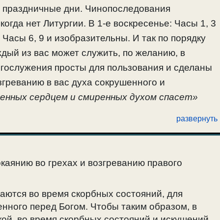
и праздничные дни. Чинопоследования
огда нет Литургии. В 1-е воскресенье: Часы 1, 3
 Часы 6, 9 и изобразительны. И так по порядку
ждый из вас может служить, по желанию, в
огослужения просты для пользования и сделаны
згреванию в вас духа сокрушенного и
шенных сердцем и смиренных духом спасет»
развернуть
зобразительны, для всех
».
каянию во грехах и возгреванию правого
ушаются во время скорбных состояний, для
нного перед Богом. Чтобы таким образом, в
ой, во время скорбных состояний и искушений.