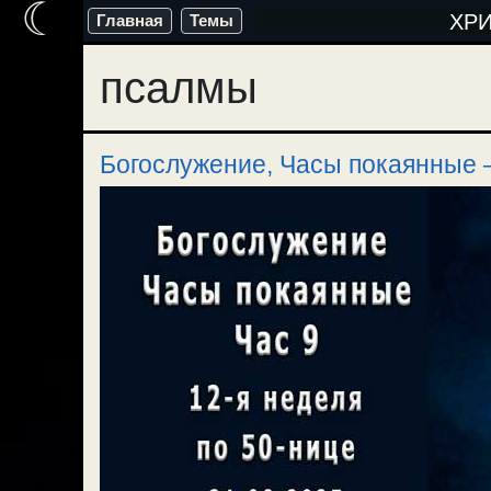
☾
Перейти
ХР
Главная
Темы
к
псалмы
содержимому
Богослужение, Часы покаянные —