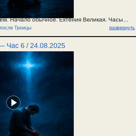
ем. Начало обычное. Ектения Великая. Часы
 после Троицы
развернуть
остол 1Кор.15:1-11, и Евангелие Матф.19:16-26
ше). Воскресение Христово видевше. Ектении.
 Час 6 / 24.08.2025