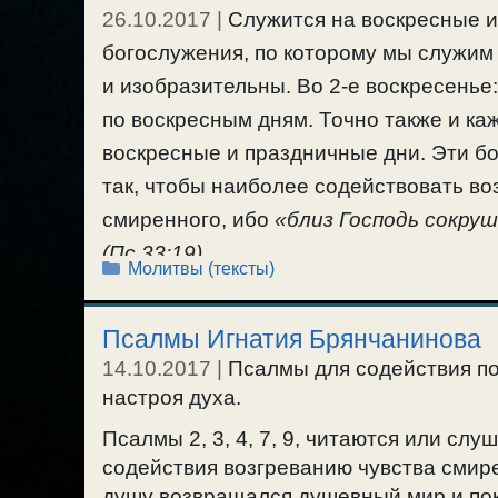
26.10.2017
|
Служится на воскресные 
богослужения, по которому мы служим к
и изобразительны. Во 2-е воскресенье:
по воскресным дням. Точно также и ка
воскресные и праздничные дни. Эти б
так, чтобы наиболее содействовать во
смиренного, ибо
«близ Господь сокру
(Пс.33:19).
Рубрики
Молитвы (тексты)
В аудио-варианте: «
Покаянные Часы, И
#богослужение
#молитва
#псалмы
Псалмы Игнатия Брянчанинова
14.10.2017
|
Псалмы для содействия по
настроя духа.
Псалмы 2, 3, 4, 7, 9, читаются или сл
содействия возгреванию чувства смире
душу возвращался душевный мир и пок