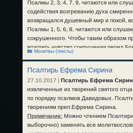
Псалмы 2, 3, 4, 7, 9, читаются или сл
содействия возгреванию духа смиренно
возвращался душевный мир и покой, в
Псалмы 1, 5, 6, 8, читаются или слуш
сокрушенного. Чтобы таким образом п
возгреть чувство сокрушения перед Бо
Рубрики
Молитвы (тексты)
(Во время уныния, депрессии или отча
как от этого они еще более усилятся. 
Псалтирь Ефрема Сирина
благодарения и упования на Бога, как 
27.10.2017
|
Псалтирь Ефрема Сирин
В аудио-варианте: «
Псалмы Игнатия Б
извлеченные из творений святого отц
#молитва
#псалмы
по порядку псалмов Давидовых. Псалт
творениям преп.Ефрема Сирина.
Примечание:
Можно чтением Псалтири 
выборочно) заменять все молитвослови