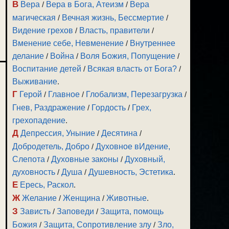
В
Вера
/
Вера в Бога, Атеизм
/
Вера
магическая
/
Вечная жизнь, Бессмертие
/
Видение грехов
/
Власть, правители
/
Вменение себе, Невменение
/
Внутреннее
делание
/
Война
/
Воля Божия, Попущение
/
Воспитание детей
/
Всякая власть от Бога?
/
Выживание
.
Г
Герой
/
Главное
/
Глобализм, Перезагрузка
/
Гнев, Раздражение
/
Гордость
/
Грех,
грехопадение
.
Д
Депрессия, Уныние
/
Десятина
/
Добродетель, Добро
/
Духовное вИдение,
Слепота
/
Духовные законы
/
Духовный,
духовность
/
Душа
/
Душевность, Эстетика
.
Е
Ересь, Раскол
.
Ж
Желание
/
Женщина
/
Животные
.
З
Зависть
/
Заповеди
/
Защита, помощь
Божия
/
Защита, Сопротивление злу
/
Зло,