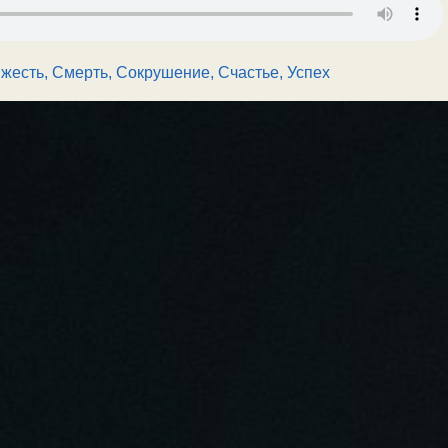
яжесть
,
Смерть
,
Сокрушение
,
Счастье, Успех