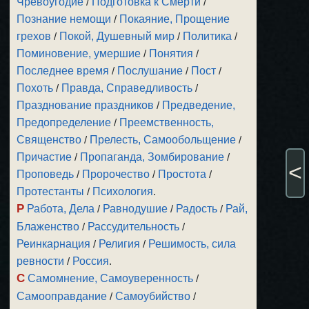
Чревоугодие
/
Подготовка к Смерти
/
Познание немощи
/
Покаяние, Прощение
грехов
/
Покой, Душевный мир
/
Политика
/
Поминовение, умершие
/
Понятия
/
Последнее время
/
Послушание
/
Пост
/
Похоть
/
Правда, Справедливость
/
Празднование праздников
/
Предведение,
Предопределение
/
Преемственность,
Священство
/
Прелесть, Самообольщение
/
Причастие
/
Пропаганда, Зомбирование
/
<
Проповедь
/
Пророчество
/
Простота
/
Протестанты
/
Психология
.
Р
Работа, Дела
/
Равнодушие
/
Радость
/
Рай,
Блаженство
/
Рассудительность
/
Реинкарнация
/
Религия
/
Решимость, сила
ревности
/
Россия
.
С
Самомнение, Самоуверенность
/
Самооправдание
/
Самоубийство
/