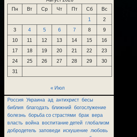
Пн
Вт
Ср
Чт
Пт
Сб
Вс
1
2
3
4
5
6
7
8
9
10
11
12
13
14
15
16
17
18
19
20
21
22
23
24
25
26
27
28
29
30
31
« Июл
Россия
Украина
ад
антихрист
бесы
библия
благодать
ближний
богослужение
болезнь
борьба со страстями
брак
вера
власть
война
воспитание детей
глобализм
добродетель
заповеди
искушение
любовь