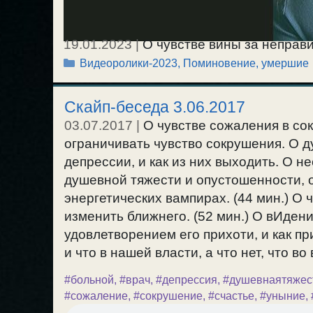
19.01.2023
|
О чувстве вины за неправ
Рубрики
Видеоролики-2023
,
Поминовение, умершие
родственника, — о раскаянии в этом, и
при воспоминаниях этой своей вины? / 
Скайп-беседа 3.06.2017
03.07.2017
|
О чувстве сожаления в со
ограничивать чувство сокрушения. О 
депрессии, и как из них выходить. О н
душевной тяжести и опустошенности, о
энергетических вампирах. (44 мин.) О 
изменить ближнего. (52 мин.) О вИден
удовлетворением его прихоти, и как при
и что в нашей власти, а что нет, что во 
#больной
,
#врач
,
#депрессия
,
#душевнаятяжес
#сожаление
,
#сокрушение
,
#счастье
,
#уныние
,