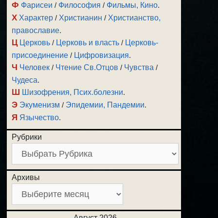
Ф
Фарисеи
/
Философия
/
Фильмы, Кино
.
Х
Характер
/
Христианин
/
Христианство,
православие
.
Ц
Церковь
/
Церковь и власть
/
Церковь-
присоединение
/
Цифровизация
.
Ч
Человек
/
Чтение Св.Отцов
/
Чувства
/
Чудеса
.
Ш
Шизофрения, Псих.болезни
.
Э
Экуменизм
/
Эпидемии, Пандемии
.
Я
Язычество
.
Рубрики
Архивы
Август 2026