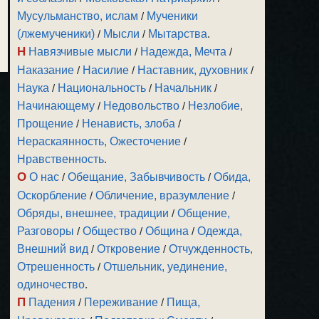
Мусульманство, ислам
/
Мученики
(лжемученики)
/
Мысли
/
Мытарства
.
Н
Навязчивые мысли
/
Надежда, Мечта
/
Наказание
/
Насилие
/
Наставник, духовник
/
Наука
/
Национальность
/
Начальник
/
Начинающему
/
Недовольство
/
Незлобие,
Прощение
/
Ненависть, злоба
/
Нераскаянность, Ожесточение
/
Нравственность
.
О
О нас
/
Обещание, Забывчивость
/
Обида,
Оскорбление
/
Обличение, вразумление
/
Обряды, внешнее, традиции
/
Общение,
Разговоры
/
Общество
/
Община
/
Одежда,
Внешний вид
/
Откровение
/
Отчужденность,
Отрешенность
/
Отшельник, уединение,
одиночество
.
П
Падения
/
Переживание
/
Пища,