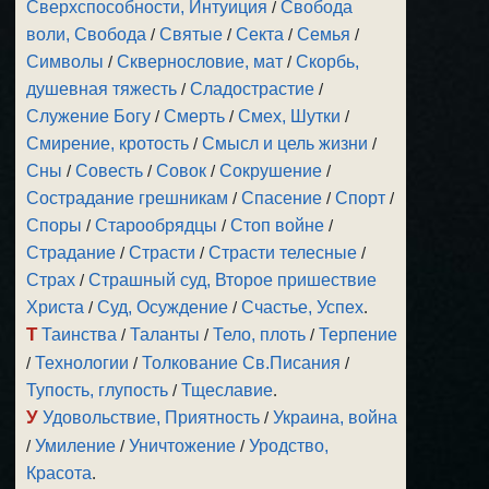
Сверхспособности, Интуиция
/
Свобода
воли, Свобода
/
Святые
/
Секта
/
Семья
/
Символы
/
Сквернословие, мат
/
Скорбь,
душевная тяжесть
/
Сладострастие
/
Служение Богу
/
Смерть
/
Смех, Шутки
/
Смирение, кротость
/
Смысл и цель жизни
/
Сны
/
Совесть
/
Совок
/
Сокрушение
/
Сострадание грешникам
/
Спасение
/
Спорт
/
Споры
/
Старообрядцы
/
Стоп войне
/
Страдание
/
Страсти
/
Страсти телесные
/
Страх
/
Страшный суд, Второе пришествие
Христа
/
Суд, Осуждение
/
Счастье, Успех
.
Т
Таинства
/
Таланты
/
Тело, плоть
/
Терпение
/
Технологии
/
Толкование Св.Писания
/
Тупость, глупость
/
Тщеславие
.
У
Удовольствие, Приятность
/
Украина, война
/
Умиление
/
Уничтожение
/
Уродство,
Красота
.