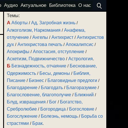
о
Аудио
Актуальное
Библиотека
О нас
Темы:
А
Аборты
/
Ад, Загробная жизнь
/
Алкоголизм, Наркомания
/
Анафема,
отлучение
/
Ангелы
/
Антихрист
/
Антихристов
дух
/
Антихристова печать
/
Апокалипсис
/
Апокрифы
/
Апостасия, отступление
/
Аскетизм, Подвижничество
/
Астрология
.
Б
Безнадежность, отчаяние
/
Беснование,
Одержимость
/
Бесы, демоны
/
Библия,
Писание
/
Бизнес
/
Благовидные предлоги
/
Благодарение
/
Благодать
/
Благоразумие
/
Благословение, благополучие
/
Ближний
/
Блуд, извращения
/
Бог
/
Богатство,
Сребролюбие
/
Богородица
/
Богословие
/
Богослужение
/
Болезнь, немощь
/
Борьба со
страстями
/
Брак
.