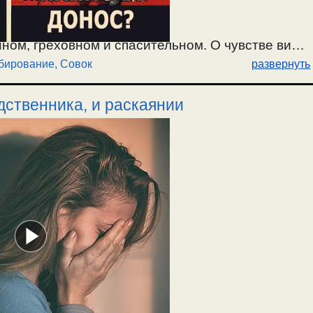
нном, греховном и спасительном. О чувстве вины
бирование
,
Совок
развернуть
асительном. Когда пропаганда или люди
внушают другим ложное чувство вины, чтобы
дственника, и раскаянии
 чувством вины, — одержимые и бесноватые зло
идными предлогами. О душевно-слепых совках,
ок — это власть одержимых и бесноватых,
оповедь 19.03.2023г.