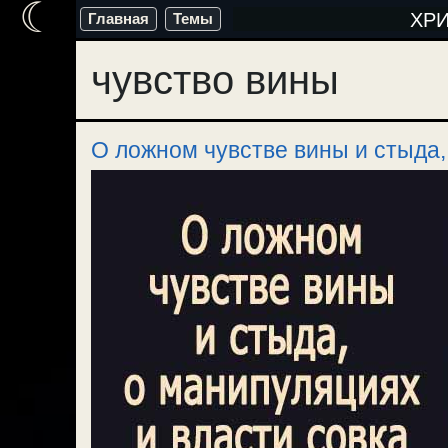
☾
Перейти
ХР
Главная
Темы
к
чувство вины
содержимому
О ложном чувстве вины и стыда,