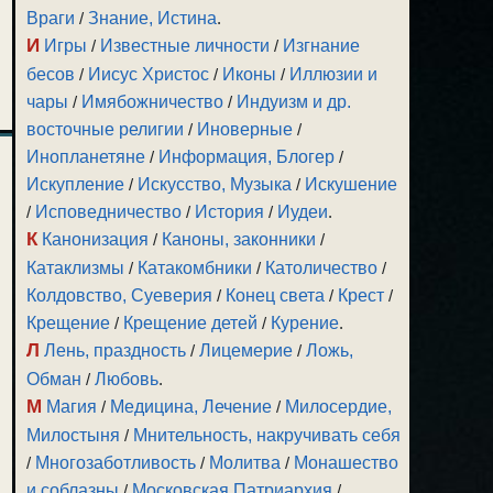
Враги
/
Знание, Истина
.
И
Игры
/
Известные личности
/
Изгнание
бесов
/
Иисус Христос
/
Иконы
/
Иллюзии и
чары
/
Имябожничество
/
Индуизм и др.
восточные религии
/
Иноверные
/
Инопланетяне
/
Информация, Блогер
/
Искупление
/
Искусство, Музыка
/
Искушение
/
Исповедничество
/
История
/
Иудеи
.
К
Канонизация
/
Каноны, законники
/
Катаклизмы
/
Катакомбники
/
Католичество
/
Колдовство, Суеверия
/
Конец света
/
Крест
/
Крещение
/
Крещение детей
/
Курение
.
Л
Лень, праздность
/
Лицемерие
/
Ложь,
Обман
/
Любовь
.
М
Магия
/
Медицина, Лечение
/
Милосердие,
Милостыня
/
Мнительность, накручивать себя
/
Многозаботливость
/
Молитва
/
Монашество
и соблазны
/
Московская Патриархия
/