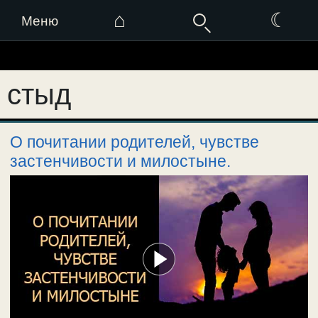
⌂
☾
Меню
Перейти
к
стыд
содержимому
О почитании родителей, чувстве
застенчивости и милостыне.