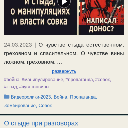
24.03.2023
|
О чувстве стыда естественном,
греховном и спасительном. О чувстве вины
ложном, греховном, …
развернуть
#война
,
#манипулирование
,
#пропаганда
,
#совок
,
#стыд
,
#чувствовины
Рубрики
,
,
Видеоролики-2023
Война
Пропаганда,
,
Зомбирование
Совок
О стыде при разговорах