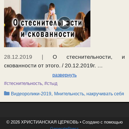
28.12.2019
|
О стеснительности, и
скованности от этого. / 20.12.2019г. …
развернуть
#стеснительность
,
#стыд
Рубрики
,
Видеоролики-2019
Мнительность, накручивать себя
© 2026 ХРИСТИАНСКАЯ ЦЕРКОВЬ
• Создано с помощью
GeneratePress