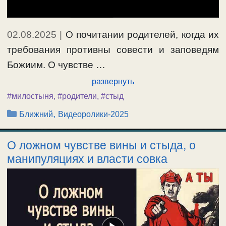
02.08.2025
|
О почитании родителей, когда их
требования противны совести и заповедям
Божиим. О чувстве …
развернуть
#милостыня
,
#родители
,
#стыд
Рубрики
,
Ближний
Видеоролики-2025
О ложном чувстве вины и стыда, о
манипуляциях и власти совка