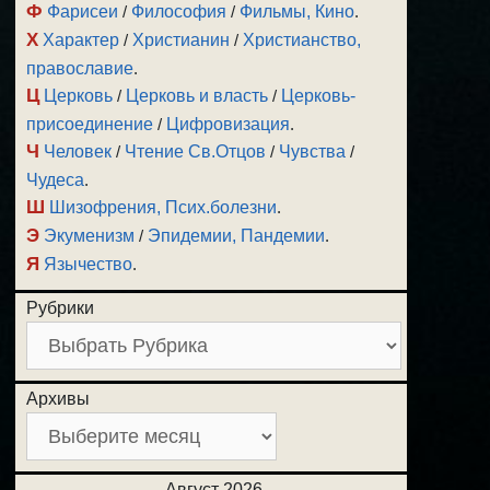
Ф
Фарисеи
/
Философия
/
Фильмы, Кино
.
Х
Характер
/
Христианин
/
Христианство,
православие
.
Ц
Церковь
/
Церковь и власть
/
Церковь-
присоединение
/
Цифровизация
.
Ч
Человек
/
Чтение Св.Отцов
/
Чувства
/
Чудеса
.
Ш
Шизофрения, Псих.болезни
.
Э
Экуменизм
/
Эпидемии, Пандемии
.
Я
Язычество
.
Рубрики
Архивы
Август 2026