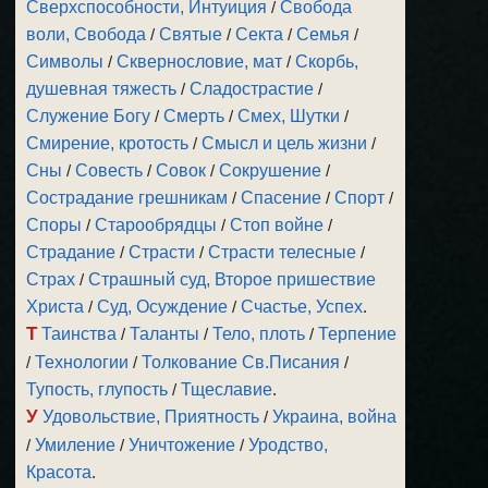
Сверхспособности, Интуиция
/
Свобода
воли, Свобода
/
Святые
/
Секта
/
Семья
/
Символы
/
Сквернословие, мат
/
Скорбь,
душевная тяжесть
/
Сладострастие
/
Служение Богу
/
Смерть
/
Смех, Шутки
/
Смирение, кротость
/
Смысл и цель жизни
/
Сны
/
Совесть
/
Совок
/
Сокрушение
/
Сострадание грешникам
/
Спасение
/
Спорт
/
Споры
/
Старообрядцы
/
Стоп войне
/
Страдание
/
Страсти
/
Страсти телесные
/
Страх
/
Страшный суд, Второе пришествие
Христа
/
Суд, Осуждение
/
Счастье, Успех
.
Т
Таинства
/
Таланты
/
Тело, плоть
/
Терпение
/
Технологии
/
Толкование Св.Писания
/
Тупость, глупость
/
Тщеславие
.
У
Удовольствие, Приятность
/
Украина, война
/
Умиление
/
Уничтожение
/
Уродство,
Красота
.