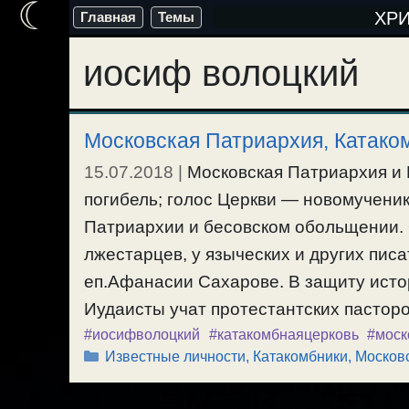
☾
Перейти
ХР
Главная
Темы
к
иосиф волоцкий
содержимому
Московская Патриархия, Катако
15.07.2018
|
Московская Патриархия и 
погибель; голос Церкви — новомучени
Патриархии и бесовском обольщении.
лжестарцев, у языческих и других пис
еп.Афанасии Сахарове. В защиту исто
Иудаисты учат протестантских пастор
#иосифволоцкий
#катакомбнаяцерковь
#моск
Рубрики
Известные личности
,
Катакомбники
,
Москов