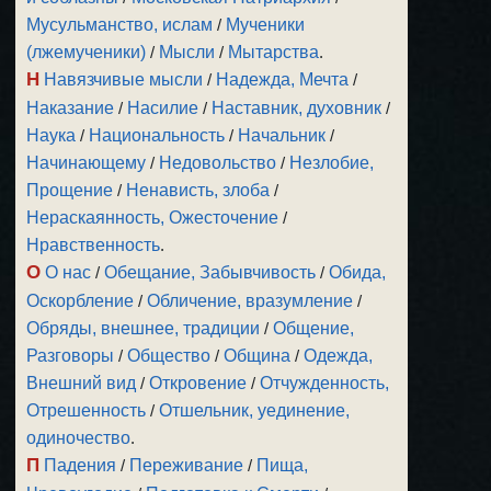
Мусульманство, ислам
/
Мученики
(лжемученики)
/
Мысли
/
Мытарства
.
Н
Навязчивые мысли
/
Надежда, Мечта
/
Наказание
/
Насилие
/
Наставник, духовник
/
Наука
/
Национальность
/
Начальник
/
Начинающему
/
Недовольство
/
Незлобие,
Прощение
/
Ненависть, злоба
/
Нераскаянность, Ожесточение
/
Нравственность
.
О
О нас
/
Обещание, Забывчивость
/
Обида,
Оскорбление
/
Обличение, вразумление
/
Обряды, внешнее, традиции
/
Общение,
Разговоры
/
Общество
/
Община
/
Одежда,
Внешний вид
/
Откровение
/
Отчужденность,
Отрешенность
/
Отшельник, уединение,
одиночество
.
П
Падения
/
Переживание
/
Пища,