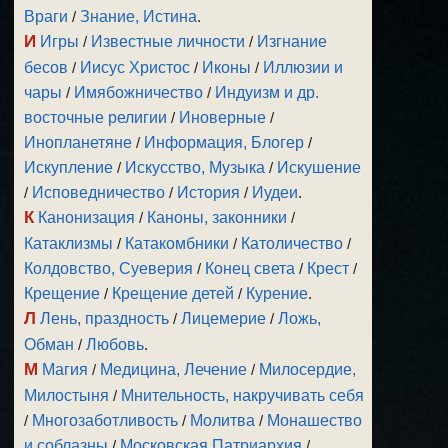
Враги
/
Знание, Истина
.
И
Игры
/
Известные личности
/
Изгнание
бесов
/
Иисус Христос
/
Иконы
/
Иллюзии и
чары
/
Имябожничество
/
Индуизм и др.
восточные религии
/
Иноверные
/
Инопланетяне
/
Информация, Блогер
/
Искупление
/
Искусство, Музыка
/
Искушение
/
Исповедничество
/
История
/
Иудеи
.
К
Канонизация
/
Каноны, законники
/
Катаклизмы
/
Катакомбники
/
Католичество
/
Колдовство, Суеверия
/
Конец света
/
Крест
/
Крещение
/
Крещение детей
/
Курение
.
Л
Лень, праздность
/
Лицемерие
/
Ложь,
Обман
/
Любовь
.
М
Магия
/
Медицина, Лечение
/
Милосердие,
Милостыня
/
Мнительность, накручивать себя
/
Многозаботливость
/
Молитва
/
Монашество
и соблазны
/
Московская Патриархия
/