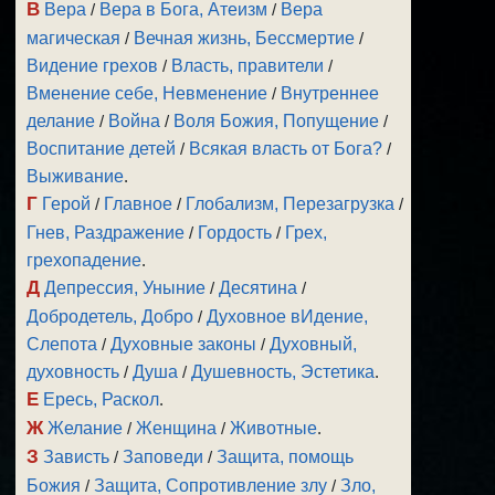
В
Вера
/
Вера в Бога, Атеизм
/
Вера
магическая
/
Вечная жизнь, Бессмертие
/
Видение грехов
/
Власть, правители
/
Вменение себе, Невменение
/
Внутреннее
делание
/
Война
/
Воля Божия, Попущение
/
Воспитание детей
/
Всякая власть от Бога?
/
Выживание
.
Г
Герой
/
Главное
/
Глобализм, Перезагрузка
/
Гнев, Раздражение
/
Гордость
/
Грех,
грехопадение
.
Д
Депрессия, Уныние
/
Десятина
/
Добродетель, Добро
/
Духовное вИдение,
Слепота
/
Духовные законы
/
Духовный,
духовность
/
Душа
/
Душевность, Эстетика
.
Е
Ересь, Раскол
.
Ж
Желание
/
Женщина
/
Животные
.
З
Зависть
/
Заповеди
/
Защита, помощь
Божия
/
Защита, Сопротивление злу
/
Зло,