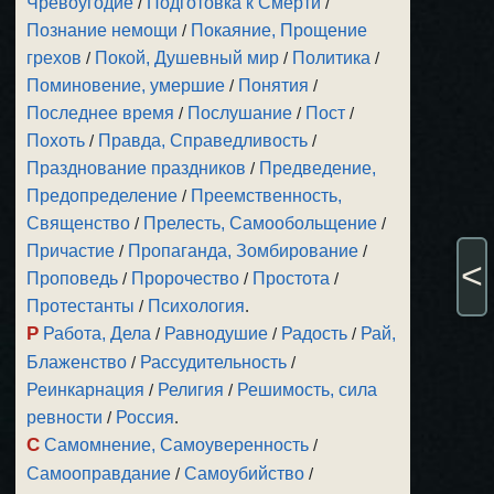
Чревоугодие
/
Подготовка к Смерти
/
Познание немощи
/
Покаяние, Прощение
грехов
/
Покой, Душевный мир
/
Политика
/
Поминовение, умершие
/
Понятия
/
Последнее время
/
Послушание
/
Пост
/
Похоть
/
Правда, Справедливость
/
Празднование праздников
/
Предведение,
Предопределение
/
Преемственность,
Священство
/
Прелесть, Самообольщение
/
Причастие
/
Пропаганда, Зомбирование
/
<
Проповедь
/
Пророчество
/
Простота
/
Протестанты
/
Психология
.
Р
Работа, Дела
/
Равнодушие
/
Радость
/
Рай,
Блаженство
/
Рассудительность
/
Реинкарнация
/
Религия
/
Решимость, сила
ревности
/
Россия
.
С
Самомнение, Самоуверенность
/
Самооправдание
/
Самоубийство
/