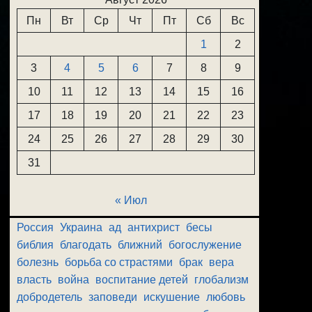
Пн
Вт
Ср
Чт
Пт
Сб
Вс
1
2
3
4
5
6
7
8
9
10
11
12
13
14
15
16
17
18
19
20
21
22
23
24
25
26
27
28
29
30
31
« Июл
Россия
Украина
ад
антихрист
бесы
библия
благодать
ближний
богослужение
болезнь
борьба со страстями
брак
вера
власть
война
воспитание детей
глобализм
добродетель
заповеди
искушение
любовь