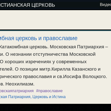
ИСТИАНСКАЯ ЦЕРКОВЬ
Виде
мбная церковь и православие
Катакомбная церковь. Московская Патриархия –
ки. О незнании отступничества Московской
 О хороших изречениях у современных
ателей. О позиции митр.Кирилла Казанского и
рического православия и св.Иосифа Волоцкого.
ов. Неохилиазм.
овскаяпатриархия
#православие
ская Патриархия
,
Церковь и Истина