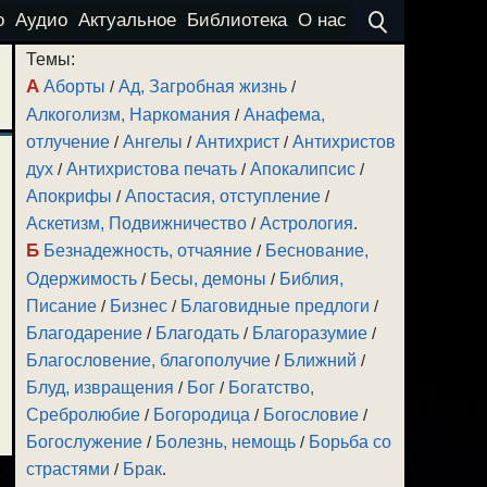
о
Аудио
Актуальное
Библиотека
О нас
Темы:
А
Аборты
/
Ад, Загробная жизнь
/
Алкоголизм, Наркомания
/
Анафема,
отлучение
/
Ангелы
/
Антихрист
/
Антихристов
дух
/
Антихристова печать
/
Апокалипсис
/
Апокрифы
/
Апостасия, отступление
/
Аскетизм, Подвижничество
/
Астрология
.
Б
Безнадежность, отчаяние
/
Беснование,
Одержимость
/
Бесы, демоны
/
Библия,
Писание
/
Бизнес
/
Благовидные предлоги
/
Благодарение
/
Благодать
/
Благоразумие
/
Благословение, благополучие
/
Ближний
/
Блуд, извращения
/
Бог
/
Богатство,
Сребролюбие
/
Богородица
/
Богословие
/
Богослужение
/
Болезнь, немощь
/
Борьба со
страстями
/
Брак
.