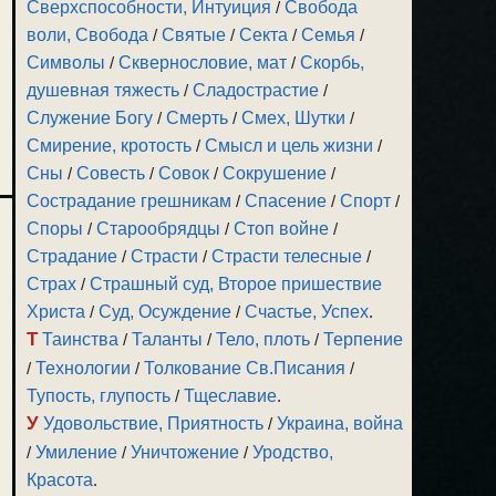
Сверхспособности, Интуиция
/
Свобода
воли, Свобода
/
Святые
/
Секта
/
Семья
/
Символы
/
Сквернословие, мат
/
Скорбь,
душевная тяжесть
/
Сладострастие
/
Служение Богу
/
Смерть
/
Смех, Шутки
/
Смирение, кротость
/
Смысл и цель жизни
/
Сны
/
Совесть
/
Совок
/
Сокрушение
/
Сострадание грешникам
/
Спасение
/
Спорт
/
Споры
/
Старообрядцы
/
Стоп войне
/
Страдание
/
Страсти
/
Страсти телесные
/
Страх
/
Страшный суд, Второе пришествие
Христа
/
Суд, Осуждение
/
Счастье, Успех
.
Т
Таинства
/
Таланты
/
Тело, плоть
/
Терпение
/
Технологии
/
Толкование Св.Писания
/
Тупость, глупость
/
Тщеславие
.
У
Удовольствие, Приятность
/
Украина, война
/
Умиление
/
Уничтожение
/
Уродство,
Красота
.