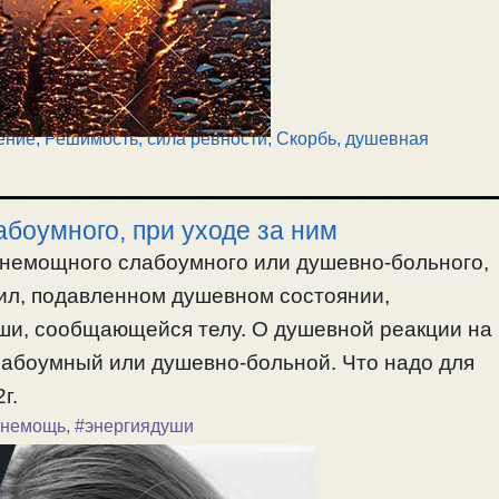
ение
,
Решимость, сила ревности
,
Скорбь, душевная
боумного, при уходе за ним
 немощного слабоумного или душевно-больного,
сил, подавленном душевном состоянии,
ши, сообщающейся телу. О душевной реакции на
лабоумный или душевно-больной. Что надо для
г.
янемощь
,
#энергиядуши