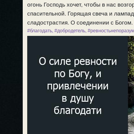
огонь Господь хочет, чтобы в нас воз
спасительной. Горящая свеча и лампад
сладострастия. О соединении с Богом. 
#благодать
,
#добродетель
,
#ревностьнепоразу