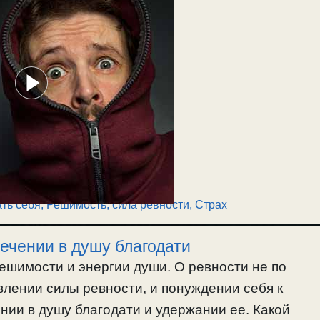
ть себя
,
Решимость, сила ревности
,
Страх
лечении в душу благодати
решимости и энергии души. О ревности не по
авлении силы ревности, и понуждении себя к
нии в душу благодати и удержании ее. Какой