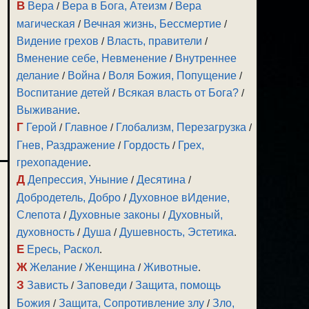
В
Вера
/
Вера в Бога, Атеизм
/
Вера
магическая
/
Вечная жизнь, Бессмертие
/
Видение грехов
/
Власть, правители
/
Вменение себе, Невменение
/
Внутреннее
делание
/
Война
/
Воля Божия, Попущение
/
Воспитание детей
/
Всякая власть от Бога?
/
Выживание
.
Г
Герой
/
Главное
/
Глобализм, Перезагрузка
/
Гнев, Раздражение
/
Гордость
/
Грех,
грехопадение
.
Д
Депрессия, Уныние
/
Десятина
/
Добродетель, Добро
/
Духовное вИдение,
Слепота
/
Духовные законы
/
Духовный,
духовность
/
Душа
/
Душевность, Эстетика
.
Е
Ересь, Раскол
.
Ж
Желание
/
Женщина
/
Животные
.
З
Зависть
/
Заповеди
/
Защита, помощь
Божия
/
Защита, Сопротивление злу
/
Зло,