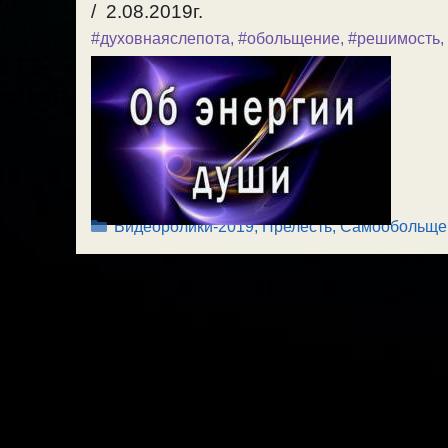
/ 2.08.2019г.
#духовнаяслепота
,
#обольщение
,
#решимость
,
Рубрики
Видеоролики-2019
,
Прелесть, Самообольще