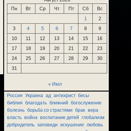
Пн
Вт
Ср
Чт
Пт
Сб
Вс
1
2
3
4
5
6
7
8
9
10
11
12
13
14
15
16
17
18
19
20
21
22
23
24
25
26
27
28
29
30
31
« Июл
Россия
Украина
ад
антихрист
бесы
библия
благодать
ближний
богослужение
болезнь
борьба со страстями
брак
вера
власть
война
воспитание детей
глобализм
добродетель
заповеди
искушение
любовь