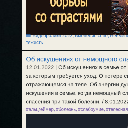
Рубрики
Видеоролики-2022
,
Вменение себе, Невмен
тяжесть
Об искушениях от немощного сла
12.01.2022
|
Об искушениях в семье от
за которым требуется уход. О потере 
отражающемся на теле. Об энергии ду
искушения в семье, когда немощный с
спасения при такой болезни. / 8.01.2022
#альцгеймер
,
#болезнь
,
#слабоумие
,
#телесна