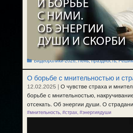
Рубрики
Видеоролики-2026
,
Лень, праздность
,
Решим
О борьбе с мнительностью и стр
12.02.2025
|
О чувстве страха и мните
борьбе с мнительностью, накручивание
отсекать. Об энергии души. О страдания
#мнительность
,
#страх
,
#энергиядуши