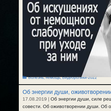
Рубрики
Болезнь, немощь
,
Видеоролики-2022
Об энергии души, оживотворени
17.08.2019
|
Об энергии души, силе ре
совести. Об оживотворении души. Об 