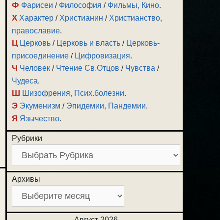
Ф
Фарисеи
/
Философия
/
Фильмы, Кино
.
Х
Характер
/
Христианин
/
Христианство,
православие
.
Ц
Церковь
/
Церковь и власть
/
Церковь-
присоединение
/
Цифровизация
.
Ч
Человек
/
Чтение Св.Отцов
/
Чувства
/
Чудеса
.
Ш
Шизофрения, Псих.болезни
.
Э
Экуменизм
/
Эпидемии, Пандемии
.
Я
Язычество
.
Рубрики
Архивы
Август 2026