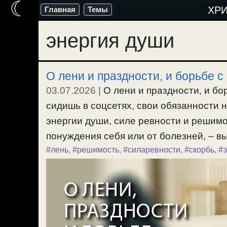
☾
Перейти
ХР
Главная
Темы
к
энергия души
содержимому
О лени и праздности, и борьбе с
03.07.2026
|
О лени и праздности, и бо
сидишь в соцсетях, свои обязанности 
энергии души, силе ревности и решимо
понуждения себя или от болезней, – вы
#лень
,
#решимость
,
#силаревности
,
#скорбь
,
#