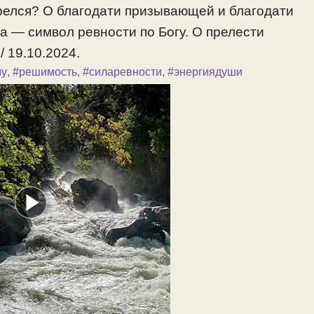
горелся? О благодати призывающей и благодати
а — символ ревности по Богу. О прелести
/ 19.10.2024.
му
,
#решимость
,
#силаревности
,
#энергиядуши