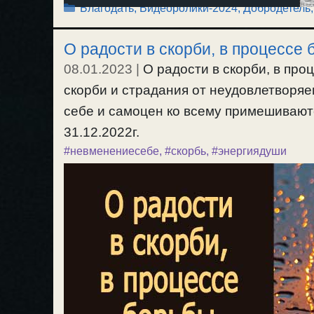
Рубрики
Благодать
,
Видеоролики-2024
,
Добродетель,
О радости в скорби, в процессе
08.01.2023
|
О радости в скорби, в про
скорби и страдания от неудовлетворя
себе и самоцен ко всему примешиваютс
31.12.2022г.
#невменениесебе
,
#скорбь
,
#энергиядуши