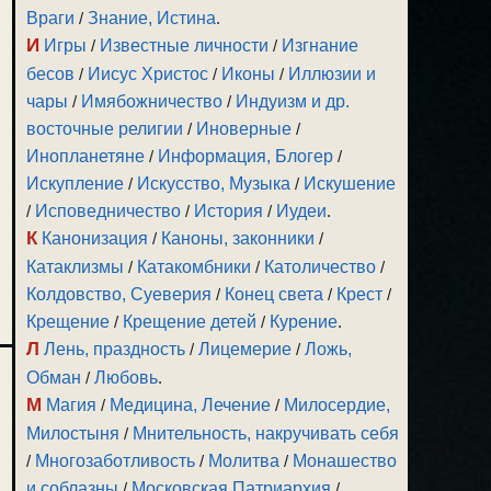
Враги
/
Знание, Истина
.
И
Игры
/
Известные личности
/
Изгнание
бесов
/
Иисус Христос
/
Иконы
/
Иллюзии и
чары
/
Имябожничество
/
Индуизм и др.
восточные религии
/
Иноверные
/
Инопланетяне
/
Информация, Блогер
/
Искупление
/
Искусство, Музыка
/
Искушение
/
Исповедничество
/
История
/
Иудеи
.
К
Канонизация
/
Каноны, законники
/
Катаклизмы
/
Катакомбники
/
Католичество
/
Колдовство, Суеверия
/
Конец света
/
Крест
/
Крещение
/
Крещение детей
/
Курение
.
Л
Лень, праздность
/
Лицемерие
/
Ложь,
Обман
/
Любовь
.
М
Магия
/
Медицина, Лечение
/
Милосердие,
Милостыня
/
Мнительность, накручивать себя
/
Многозаботливость
/
Молитва
/
Монашество
и соблазны
/
Московская Патриархия
/