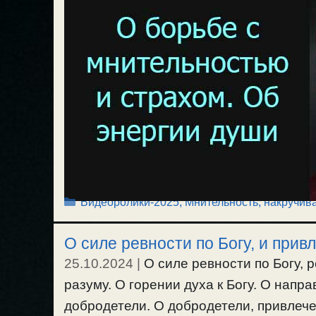
Рубрики
Видеоролики-2025
,
Мнительность, накручива
О силе ревности по Богу, и прив
25.10.2024
|
О силе ревности по Богу, 
разуму. О горении духа к Богу. О напр
добродетели. О добродетели, привлече