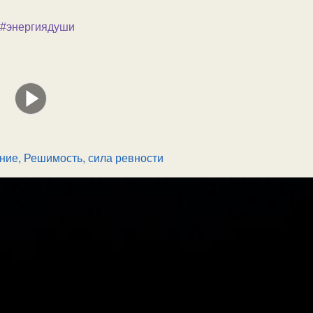
#энергиядуши
ние
,
Решимость, сила ревности