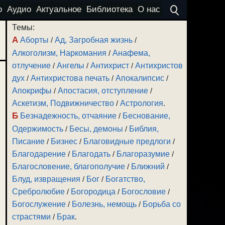
о
Аудио
Актуальное
Библиотека
О нас
Темы:
А
Аборты
/
Ад, Загробная жизнь
/
Алкоголизм, Наркомания
/
Анафема,
отлучение
/
Ангелы
/
Антихрист
/
Антихристов
дух
/
Антихристова печать
/
Апокалипсис
/
Апокрифы
/
Апостасия, отступление
/
Аскетизм, Подвижничество
/
Астрология
.
Б
Безнадежность, отчаяние
/
Беснование,
Одержимость
/
Бесы, демоны
/
Библия,
Писание
/
Бизнес
/
Благовидные предлоги
/
Благодарение
/
Благодать
/
Благоразумие
/
Благословение, благополучие
/
Ближний
/
Блуд, извращения
/
Бог
/
Богатство,
Сребролюбие
/
Богородица
/
Богословие
/
Богослужение
/
Болезнь, немощь
/
Борьба со
страстями
/
Брак
.