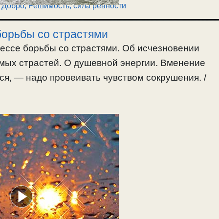
 Добро
,
Решимость, сила ревности
 борьбы со страстями
цессе борьбы со страстями. Об исчезновении
емых страстей. О душевной энергии. Вменение
я, — надо провеивать чувством сокрушения. /