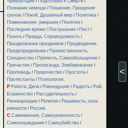
Чревоугодие
/
Подготовка к Смерти
/
Познание немощи
/
Покаяние, Прощение
грехов
/
Покой, Душевный мир
/
Политика
/
Поминовение, умершие
/
Понятия
/
Последнее время
/
Послушание
/
Пост
/
Похоть
/
Правда, Справедливость
/
Празднование праздников
/
Предведение,
Предопределение
/
Преемственность,
Священство
/
Прелесть, Самообольщение
/
Причастие
/
Пропаганда, Зомбирование
/
<
Проповедь
/
Пророчество
/
Простота
/
Протестанты
/
Психология
.
Р
Работа, Дела
/
Равнодушие
/
Радость
/
Рай,
Блаженство
/
Рассудительность
/
Реинкарнация
/
Религия
/
Решимость, сила
ревности
/
Россия
.
С
Самомнение, Самоуверенность
/
Самооправдание
/
Самоубийство
/