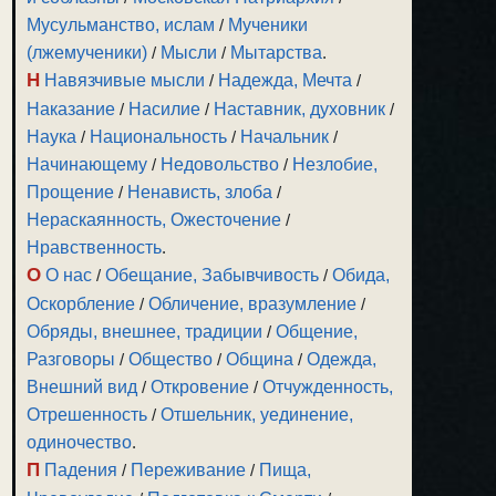
Мусульманство, ислам
/
Мученики
(лжемученики)
/
Мысли
/
Мытарства
.
Н
Навязчивые мысли
/
Надежда, Мечта
/
Наказание
/
Насилие
/
Наставник, духовник
/
Наука
/
Национальность
/
Начальник
/
Начинающему
/
Недовольство
/
Незлобие,
Прощение
/
Ненависть, злоба
/
Нераскаянность, Ожесточение
/
Нравственность
.
О
О нас
/
Обещание, Забывчивость
/
Обида,
Оскорбление
/
Обличение, вразумление
/
Обряды, внешнее, традиции
/
Общение,
Разговоры
/
Общество
/
Община
/
Одежда,
Внешний вид
/
Откровение
/
Отчужденность,
Отрешенность
/
Отшельник, уединение,
одиночество
.
П
Падения
/
Переживание
/
Пища,