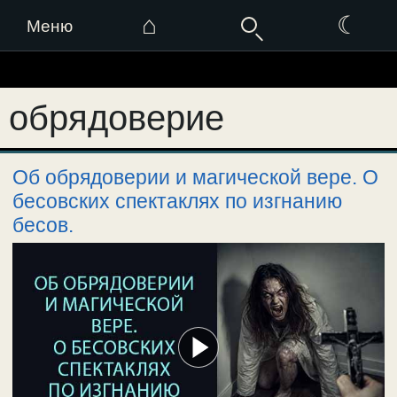
⌂
☾
Меню
Перейти
к
обрядоверие
содержимому
Об обрядоверии и магической вере. О
бесовских спектаклях по изгнанию
бесов.