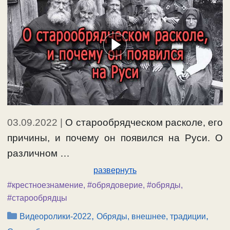
03.09.2022
|
О старообрядческом расколе, его
причины, и почему он появился на Руси. О
различном …
развернуть
#крестноезнамение
,
#обрядоверие
,
#обряды
,
#старообрядцы
Рубрики
,
,
Видеоролики-2022
Обряды, внешнее, традиции