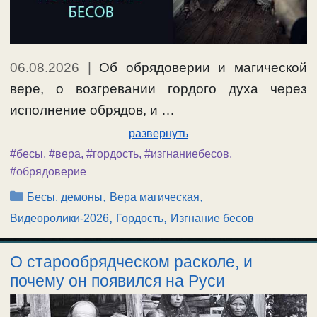
06.08.2026
|
Об обрядоверии и магической
вере, о возгревании гордого духа через
исполнение обрядов, и …
развернуть
#бесы
,
#вера
,
#гордость
,
#изгнаниебесов
,
#обрядоверие
Рубрики
,
,
Бесы, демоны
Вера магическая
,
,
Видеоролики-2026
Гордость
Изгнание бесов
О старообрядческом расколе, и
почему он появился на Руси