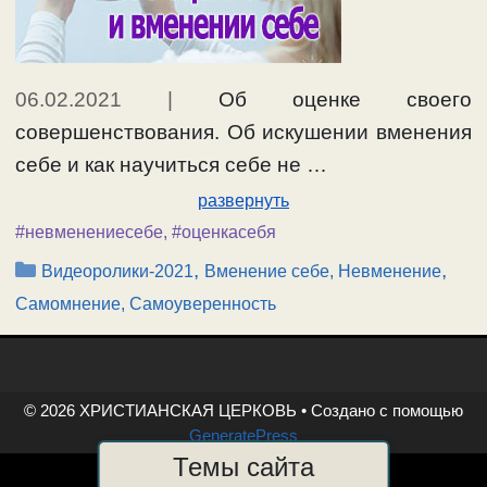
06.02.2021
|
Об оценке своего
совершенствования. Об искушении вменения
себе и как научиться себе не …
развернуть
#невменениесебе
,
#оценкасебя
Рубрики
,
,
Видеоролики-2021
Вменение себе, Невменение
Самомнение, Самоуверенность
© 2026 ХРИСТИАНСКАЯ ЦЕРКОВЬ
• Создано с помощью
GeneratePress
Темы сайта