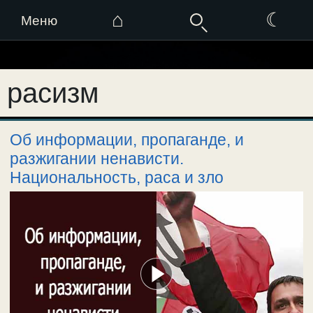
⌂
☾
Меню
Перейти
к
расизм
содержимому
Об информации, пропаганде, и
разжигании ненависти.
Национальность, раса и зло