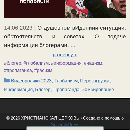
14.06.2023
|
О душевном вИдениии ситуации,
обстоятельств, и советах. О подаче
информации блогерами, …
развернуть
#блогер
,
#глобализм
,
#информация
,
#нацизм
,
#пропаганда
,
#расизм
Рубрики
,
,
Видеоролики-2023
Глобализм, Перезагрузка
,
Информация, Блогер
Пропаганда, Зомбирование
© 2026 ХРИСТИАНСКАЯ ЦЕРКОВЬ
• Создано с помощью
GeneratePress