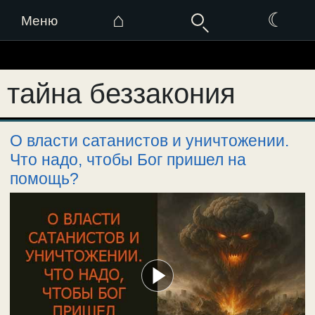
⌂
☾
Меню
Перейти
к
тайна беззакония
содержимому
О власти сатанистов и уничтожении.
Что надо, чтобы Бог пришел на
помощь?