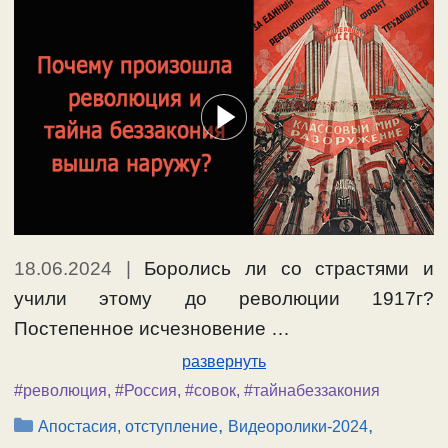
18.06.2024
|
Боролись ли со страстями и
учили этому до революции 1917г?
Постепенное исчезновение …
развернуть
#революция
,
#Россия
,
#совок
,
#тайнабеззакония
Рубрики
,
,
Апостасия, отступление
Видеоролики-2024