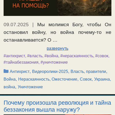
09.07.2025
|
Мы молимся Богу, чтобы Он
остановил войну, но война почему-то не
останавливается? О …
развернуть
#антихрист
,
#власть
,
#война
,
#нераскаянность
,
#совок
,
#тайнабеззакония
,
#уничтожение
Рубрики
,
,
,
Антихрист
Видеоролики-2025
Власть, правители
,
,
,
Война
Нераскаянность, Ожесточение
Совок
Украина,
,
война
Уничтожение
Почему произошла революция и тайна
беззакония вышла наружу?