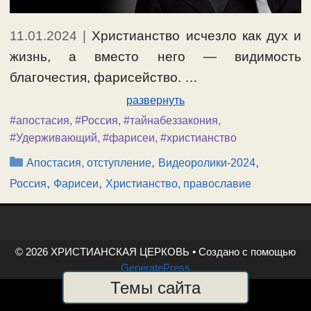
11.01.2024
|
Христианство исчезло как дух и
жизнь, а вместо него — видимость
благочестия, фарисейство. …
развернуть
#апостасия
,
#Россия
,
#тайнабеззакония
,
#Удерживающий
,
#фарисеи
,
#христианство
Рубрики
,
,
Апостасия, отступление
Видеоролики-2024
,
,
Россия
Фарисеи
Христианство, православие
© 2026 ХРИСТИАНСКАЯ ЦЕРКОВЬ
• Создано с помощью
GeneratePress
Темы сайта