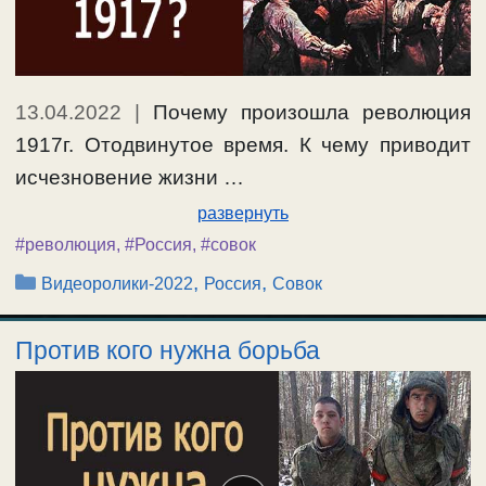
13.04.2022
|
Почему произошла революция
1917г. Отодвинутое время. К чему приводит
исчезновение жизни …
развернуть
#революция
,
#Россия
,
#совок
Рубрики
,
,
Видеоролики-2022
Россия
Совок
Против кого нужна борьба