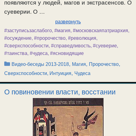
появляются у людей, магов и экстрасенсов. О
суеверии. О …
развернуть
#заступисьзаслабого
,
#магия
,
#московскаяпатриархия
,
#осуждение
,
#пророчество
,
#революция
,
#сверхспособности
,
#справедливость
,
#суеверие
,
#таинства
,
#чудеса
,
#ясновидящие
Рубрики
,
,
,
Видео-беседы 2013-2018
Магия
Пророчество
,
Сверхспособности, Интуиция
Чудеса
О повиновении власти, восстании