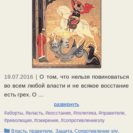
19.07.2016
|
О том, что нельзя повиноваться
во всем любой власти и не всякое восстание
есть грех. О …
развернуть
#аборты
,
#власть
,
#восстание
,
#политика
,
#правители
,
#революция
,
#смирение
,
#сопротивлениезлу
Рубрики
,
,
Власть, правители
Защита, Сопротивление злу