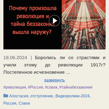
18.06.2024
|
Боролись ли со страстями и
учили этому до революции 1917г?
Постепенное исчезновение …
развернуть
#революция
,
#Россия
,
#совок
,
#тайнабеззакония
Рубрики
,
,
Апостасия, отступление
Видеоролики-2024
,
Россия
Совок