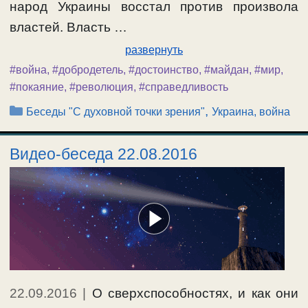
народ Украины восстал против произвола
властей. Власть …
развернуть
#война
,
#добродетель
,
#достоинство
,
#майдан
,
#мир
,
#покаяние
,
#революция
,
#справедливость
Рубрики
,
Беседы "С духовной точки зрения"
Украина, война
Видео-беседа 22.08.2016
22.09.2016
|
О сверхспособностях, и как они