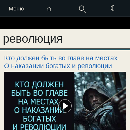
⌂
☾
Меню
Перейти
к
революция
содержимому
Кто должен быть во главе на местах.
О наказании богатых и революции.