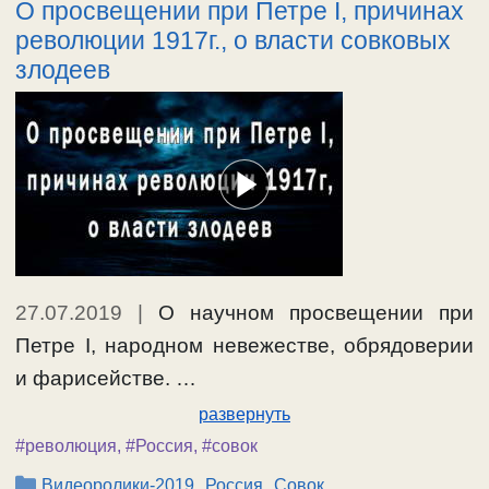
О просвещении при Петре I, причинах
революции 1917г., о власти совковых
злодеев
27.07.2019
|
О научном просвещении при
Петре I, народном невежестве, обрядоверии
и фарисействе. …
развернуть
#революция
,
#Россия
,
#совок
Рубрики
,
,
Видеоролики-2019
Россия
Совок