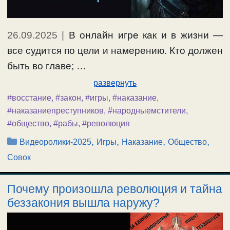
26.09.2025
|
В онлайн игре как и в жизни —
все судится по цели и намерению. Кто должен
быть во главе; …
развернуть
#восстание
,
#закон
,
#игры
,
#наказание
,
#наказаниепреступников
,
#народныемстители
,
#общество
,
#рабы
,
#революция
Рубрики
,
,
,
,
Видеоролики-2025
Игры
Наказание
Общество
Совок
Почему произошла революция и тайна
беззакония вышла наружу?