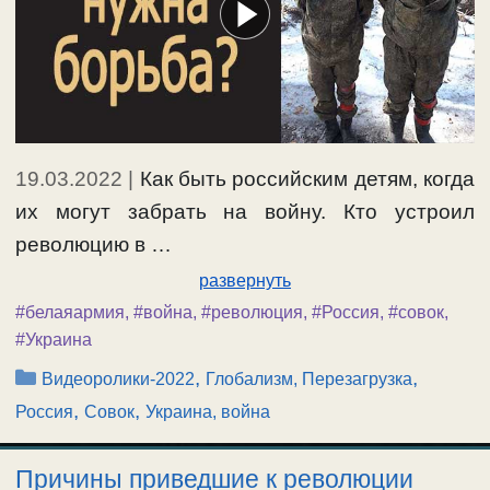
19.03.2022
|
Как быть российским детям, когда
их могут забрать на войну. Кто устроил
революцию в …
развернуть
#белаяармия
,
#война
,
#революция
,
#Россия
,
#совок
,
#Украина
Рубрики
,
,
Видеоролики-2022
Глобализм, Перезагрузка
,
,
Россия
Совок
Украина, война
Причины приведшие к революции