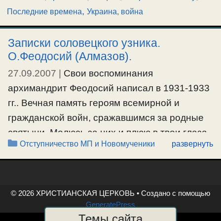
,
Последние времена
Украина, война
Записки соловецкого узника.
О.Феодосий (Алмазов).
27.09.2007
|
Свои воспоминания
архимандрит Феодосий написал в 1931-1933
гг.. Вечная память героям всемирной и
гражданской войн, сражавшимся за родные
святыни. Молюсь за них и плюю в твои глаза,
Рубрики
Отступничество МП и Новомученики
развернуть
подлая Совдепия.
#московскаяпатриархия
,
#обновленчество
,
#революция
,
#сергианскаяересь
© 2026 ХРИСТИАНСКАЯ ЦЕРКОВЬ
• Создано с помощью
GeneratePress
Темы сайта