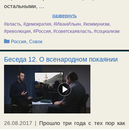
остальными, …
развернуть
#власть
,
#демократия
,
#ИванИльин
,
#коммунизм
,
#революция
,
#Россия
,
#советскаявласть
,
#социализм
Рубрики
,
Россия
Совок
Беседа 12. О всенародном покаянии
26.08.2017
|
Прошло три года с тех пор как