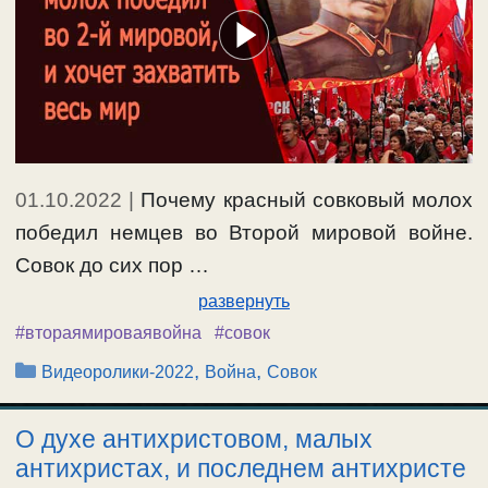
01.10.2022
|
Почему красный совковый молох
победил немцев во Второй мировой войне.
Совок до сих пор …
развернуть
#втораямироваявойна
#совок
Рубрики
,
,
Видеоролики-2022
Война
Совок
О духе антихристовом, малых
антихристах, и последнем антихристе