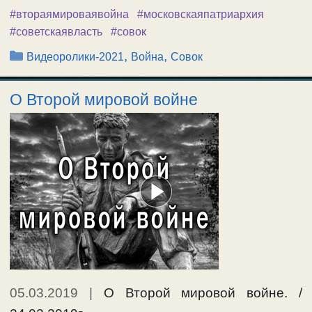
#втораямироваявойна
#московскаяпатриархия
#советскаявласть
#совок
Рубрики
,
,
Видеоролики-2021
Война
Совок
О Второй мировой войне
05.03.2019
|
О Второй мировой войне. /