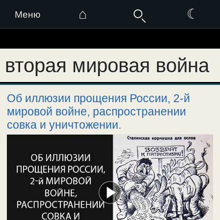
⌂
☾
Меню
Перейти
к
вторая мировая война
содержимому
Об иллюзии прощения России, 2-й
мировой войне, распространении
совка и уничтожении.