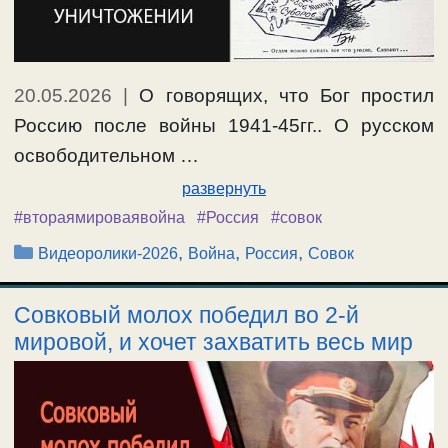
20.05.2026
|
О говорящих, что Бог простил
Россию после войны 1941-45гг.. О русском
освободительном …
развернуть
#втораямироваявойна
#Россия
#совок
Рубрики
,
,
,
Видеоролики-2026
Война
Россия
Совок
Совковый молох победил во 2-й
мировой, и хочет захватить весь мир