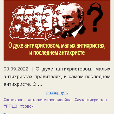
03.09.2022
|
О духе антихристовом, малых
антихристах правителях, и самом последнем
антихристе. О …
развернуть
#антихрист
#втораямироваявойна
#духантихристов
#РПЦЗ
#совок