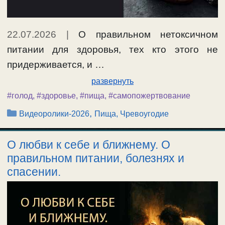
22.07.2026
|
О правильном нетоксичном
питании для здоровья, тех кто этого не
придерживается, и …
развернуть
#голод
,
#здоровье
,
#пища
,
#самопожертвование
Рубрики
,
Видеоролики-2026
Пища, Чревоугодие
О любви к себе и ближнему. О
правильном питании, болезнях и
спасении.