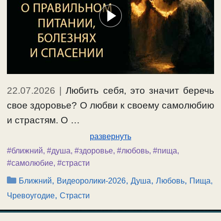
22.07.2026
|
Любить себя, это значит беречь
свое здоровье? О любви к своему самолюбию
и страстям. О …
развернуть
#ближний
,
#душа
,
#здоровье
,
#любовь
,
#пища
,
#самолюбие
,
#страсти
Рубрики
,
,
,
,
Ближний
Видеоролики-2026
Душа
Любовь
Пища,
,
Чревоугодие
Страсти