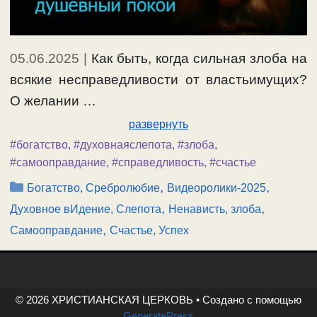
05.06.2025
|
Как быть, когда сильная злоба на
всякие несправедливости от властьимущих?
О желании …
развернуть
#богатство
,
#духовнаяслепота
,
#злоба
,
#самооправдание
,
#справедливость
,
#счастье
Рубрики
,
,
Богатство, Сребролюбие
Видеоролики-2025
,
,
Духовное вИдение, Слепота
Ненависть, злоба
,
Самооправдание
Счастье, Успех
© 2026 ХРИСТИАНСКАЯ ЦЕРКОВЬ
• Создано с помощью
GeneratePress