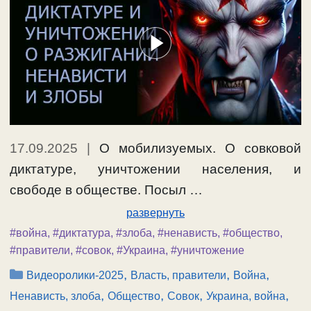
17.09.2025
|
О мобилизуемых. О совковой
диктатуре, уничтожении населения, и
свободе в обществе. Посыл …
развернуть
#война
,
#диктатура
,
#злоба
,
#ненависть
,
#общество
,
#правители
,
#совок
,
#Украина
,
#уничтожение
Рубрики
,
,
,
Видеоролики-2025
Власть, правители
Война
,
,
,
,
Ненависть, злоба
Общество
Совок
Украина, война