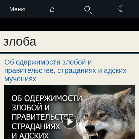
⌂
☾
Меню
Перейти
к
злоба
содержимому
Об одержимости злобой и
правительстве, страданиях и адских
мучениях