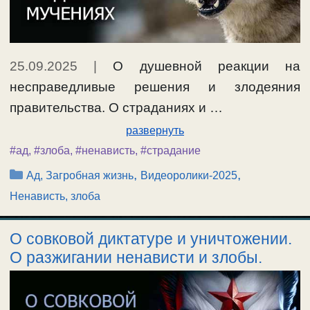
25.09.2025
|
О душевной реакции на
несправедливые решения и злодеяния
правительства. О страданиях и …
развернуть
#ад
,
#злоба
,
#ненависть
,
#страдание
Рубрики
,
,
Ад, Загробная жизнь
Видеоролики-2025
Ненависть, злоба
О совковой диктатуре и уничтожении.
О разжигании ненависти и злобы.