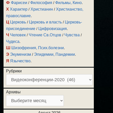
Ф
Фарисеи
/
Философия
/
Фильмы, Кино
.
Х
Характер
/
Христианин
/
Христианство,
православие
.
Ц
Церковь
/
Церковь и власть
/
Церковь-
присоединение
/
Цифровизация
.
Ч
Человек
/
Чтение Св.Отцов
/
Чувства
/
Чудеса
.
Ш
Шизофрения, Псих.болезни
.
Э
Экуменизм
/
Эпидемии, Пандемии
.
Я
Язычество
.
Рубрики
Архивы
Август 2026