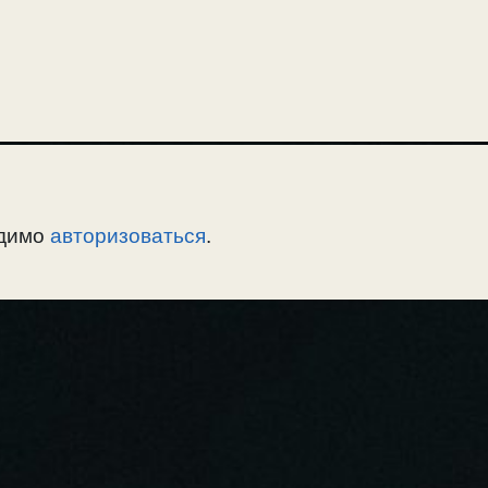
громкос
одимо
авторизоваться
.