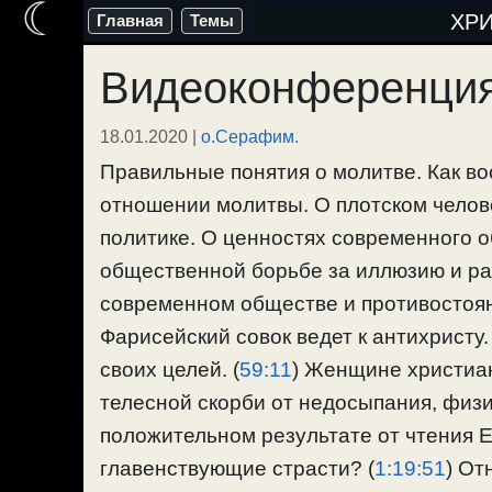
☾
Перейти
ХР
Главная
Темы
к
Видеоконференция
содержимому
18.01.2020
|
о.Серафим.
Правильные понятия о молитве. Как в
отношении молитвы. О плотском челове
политике. О ценностях современного 
общественной борьбе за иллюзию и ра
современном обществе и противостоян
Фарисейский совок ведет к антихристу.
своих целей. (
59:11
) Женщине христиан
телесной скорби от недосыпания, физи
положительном результате от чтения Е
главенствующие страсти? (
1:19:51
) От