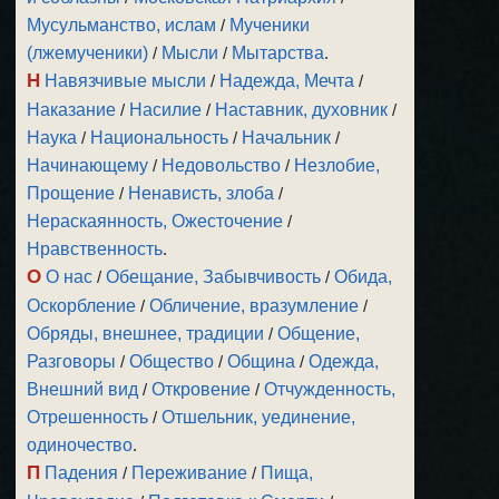
Мусульманство, ислам
/
Мученики
(лжемученики)
/
Мысли
/
Мытарства
.
Н
Навязчивые мысли
/
Надежда, Мечта
/
Наказание
/
Насилие
/
Наставник, духовник
/
Наука
/
Национальность
/
Начальник
/
Начинающему
/
Недовольство
/
Незлобие,
Прощение
/
Ненависть, злоба
/
Нераскаянность, Ожесточение
/
Нравственность
.
О
О нас
/
Обещание, Забывчивость
/
Обида,
Оскорбление
/
Обличение, вразумление
/
Обряды, внешнее, традиции
/
Общение,
Разговоры
/
Общество
/
Община
/
Одежда,
Внешний вид
/
Откровение
/
Отчужденность,
Отрешенность
/
Отшельник, уединение,
одиночество
.
П
Падения
/
Переживание
/
Пища,