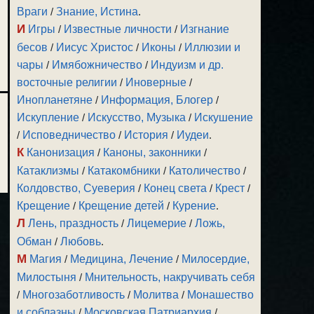
ть.
Враги
/
Знание, Истина
.
И
Игры
/
Известные личности
/
Изгнание
бесов
/
Иисус Христос
/
Иконы
/
Иллюзии и
чары
/
Имябожничество
/
Индуизм и др.
восточные религии
/
Иноверные
/
Инопланетяне
/
Информация, Блогер
/
Искупление
/
Искусство, Музыка
/
Искушение
/
Исповедничество
/
История
/
Иудеи
.
К
Канонизация
/
Каноны, законники
/
Катаклизмы
/
Катакомбники
/
Католичество
/
Колдовство, Суеверия
/
Конец света
/
Крест
/
Крещение
/
Крещение детей
/
Курение
.
Л
Лень, праздность
/
Лицемерие
/
Ложь,
Обман
/
Любовь
.
М
Магия
/
Медицина, Лечение
/
Милосердие,
Милостыня
/
Мнительность, накручивать себя
/
Многозаботливость
/
Молитва
/
Монашество
и соблазны
/
Московская Патриархия
/