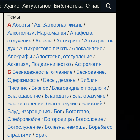
о
Аудио
Актуальное
Библиотека
О нас
Темы:
А
Аборты
/
Ад, Загробная жизнь
/
Алкоголизм, Наркомания
/
Анафема,
отлучение
/
Ангелы
/
Антихрист
/
Антихристов
дух
/
Антихристова печать
/
Апокалипсис
/
Апокрифы
/
Апостасия, отступление
/
Аскетизм, Подвижничество
/
Астрология
.
Б
Безнадежность, отчаяние
/
Беснование,
Одержимость
/
Бесы, демоны
/
Библия,
Писание
/
Бизнес
/
Благовидные предлоги
/
Благодарение
/
Благодать
/
Благоразумие
/
Благословение, благополучие
/
Ближний
/
Блуд, извращения
/
Бог
/
Богатство,
Сребролюбие
/
Богородица
/
Богословие
/
Богослужение
/
Болезнь, немощь
/
Борьба со
страстями
/
Брак
.