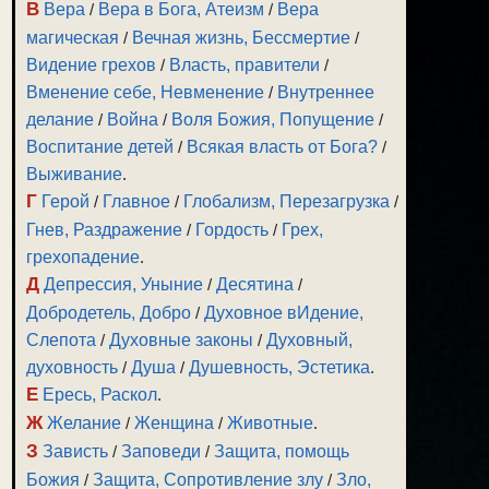
В
Вера
/
Вера в Бога, Атеизм
/
Вера
магическая
/
Вечная жизнь, Бессмертие
/
Видение грехов
/
Власть, правители
/
Вменение себе, Невменение
/
Внутреннее
делание
/
Война
/
Воля Божия, Попущение
/
Воспитание детей
/
Всякая власть от Бога?
/
Выживание
.
Г
Герой
/
Главное
/
Глобализм, Перезагрузка
/
Гнев, Раздражение
/
Гордость
/
Грех,
зуйте
грехопадение
.
и
Д
Депрессия, Уныние
/
Десятина
/
Добродетель, Добро
/
Духовное вИдение,
Слепота
/
Духовные законы
/
Духовный,
духовность
/
Душа
/
Душевность, Эстетика
.
Е
Ересь, Раскол
.
ить
Ж
Желание
/
Женщина
/
Животные
.
З
Зависть
/
Заповеди
/
Защита, помощь
ить
Божия
/
Защита, Сопротивление злу
/
Зло,