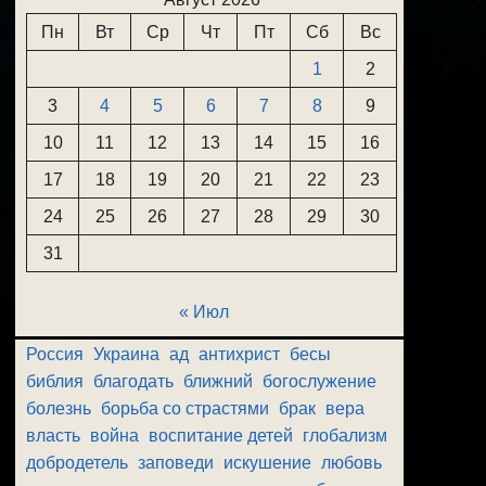
Пн
Вт
Ср
Чт
Пт
Сб
Вс
1
2
3
4
5
6
7
8
9
10
11
12
13
14
15
16
17
18
19
20
21
22
23
24
25
26
27
28
29
30
31
« Июл
Россия
Украина
ад
антихрист
бесы
библия
благодать
ближний
богослужение
болезнь
борьба со страстями
брак
вера
власть
война
воспитание детей
глобализм
добродетель
заповеди
искушение
любовь