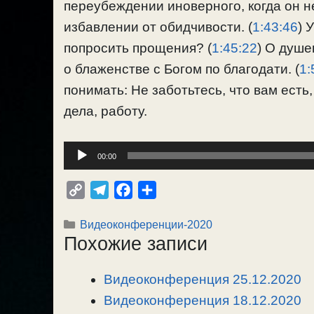
переубеждении иноверного, когда он не
избавлении от обидчивости. (
1:43:46
) 
попросить прощения? (
1:45:22
) О душе
о блаженстве с Богом по благодати. (
1:
понимать: Не заботьтесь, что вам есть,
дела, работу.
Аудиоплеер
00:00
C
T
F
О
o
e
a
т
Рубрики
Видеоконференции-2020
p
l
c
п
Похожие записи
y
e
e
р
L
g
b
а
Видеоконференция 25.12.2020
i
r
o
в
n
Видеоконференция 18.12.2020
a
o
и