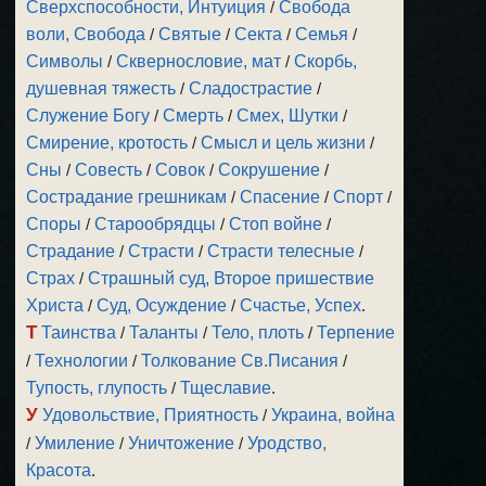
Сверхспособности, Интуиция
/
Свобода
воли, Свобода
/
Святые
/
Секта
/
Семья
/
Символы
/
Сквернословие, мат
/
Скорбь,
душевная тяжесть
/
Сладострастие
/
Служение Богу
/
Смерть
/
Смех, Шутки
/
Смирение, кротость
/
Смысл и цель жизни
/
Сны
/
Совесть
/
Совок
/
Сокрушение
/
Сострадание грешникам
/
Спасение
/
Спорт
/
Споры
/
Старообрядцы
/
Стоп войне
/
Страдание
/
Страсти
/
Страсти телесные
/
Страх
/
Страшный суд, Второе пришествие
Христа
/
Суд, Осуждение
/
Счастье, Успех
.
Т
Таинства
/
Таланты
/
Тело, плоть
/
Терпение
/
Технологии
/
Толкование Св.Писания
/
Тупость, глупость
/
Тщеславие
.
У
Удовольствие, Приятность
/
Украина, война
/
Умиление
/
Уничтожение
/
Уродство,
Красота
.