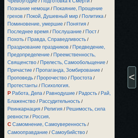
Чревоугодие
/
Подготовка к Смерти
/
Познание немощи
/
Покаяние, Прощение
грехов
/
Покой, Душевный мир
/
Политика
/
Поминовение, умершие
/
Понятия
/
Последнее время
/
Послушание
/
Пост
/
Похоть
/
Правда, Справедливость
/
Празднование праздников
/
Предведение,
Предопределение
/
Преемственность,
Священство
/
Прелесть, Самообольщение
/
Причастие
/
Пропаганда, Зомбирование
/
<
Проповедь
/
Пророчество
/
Простота
/
Протестанты
/
Психология
.
Р
Работа, Дела
/
Равнодушие
/
Радость
/
Рай,
Блаженство
/
Рассудительность
/
Реинкарнация
/
Религия
/
Решимость, сила
ревности
/
Россия
.
С
Самомнение, Самоуверенность
/
Самооправдание
/
Самоубийство
/