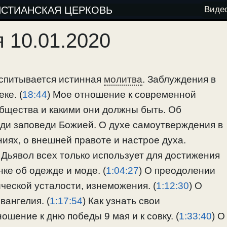
ИСТИАНСКАЯ ЦЕРКОВЬ
Виде
 10.01.2020
оспитывается истинная
молитва
. Заблуждения в
ке. (
18:44
) Мое отношение к современной
общества и какими они должны быть. Об
ди заповеди Божией. О духе самоутверждения в
иях, о внешней правоте и настрое духа.
 Дьявол всех только использует для достижения
ке об одежде и моде. (
1:04:27
) О преодолении
ческой усталости, изнеможения. (
1:12:30
) О
вангелия. (
1:17:54
) Как узнать свои
ношение к дню победы 9 мая и к совку. (
1:33:40
) О