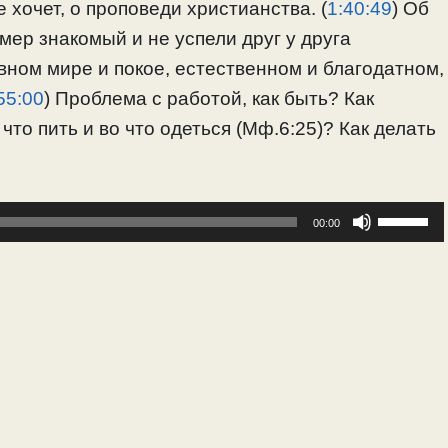
 хочет, о проповеди христианства. (
1:40:49
) Об
Умер знакомый и не успели друг у друга
вном мире и покое, естественном и благодатном,
55:00
) Проблема с работой, как быть? Как
 что пить и во что одеться (Мф.6:25)? Как делать
Исполь
00:00
клавиш
вверх/
вниз,
чтобы
увелич
или
уменьш