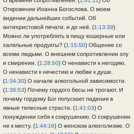
О времени сопротивления. (
1:01:11
) Об
Откровении Иоанна Богослова. О моем
видении дальнейших событий. Об
антихристовой печати, и до неё. (
1:13:39
)
Можно ли употреблять в пищу кошерные или
халяльные продукты? (
1:15:50
) Общение со
всеми людьми. О внешнем сопротивлении злу
и смирении. (
1:28:50
) О ненависти к негодяю.
О ненависти к нечестию и любви к душе.
(
1:34:30
) О начале алкогольной зависимости.
(
1:36:53
) Почему гордого бесы не трогают. И
почему гордому Бог попускает падения в
явные телесные страсти. (
1:41:03
) О
понуждении себя к сокрушению. О сокрушении
не к месту. (
1:44:16
) О женском алкоголизме. О