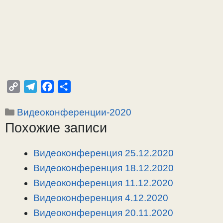
C
T
F
О
o
e
a
т
Рубрики
Видеоконференции-2020
p
l
c
п
Похожие записи
y
e
e
р
L
g
b
а
i
r
o
в
Видеоконференция 25.12.2020
n
a
o
и
Видеоконференция 18.12.2020
k
m
k
т
Видеоконференция 11.12.2020
ь
Видеоконференция 4.12.2020
Видеоконференция 20.11.2020