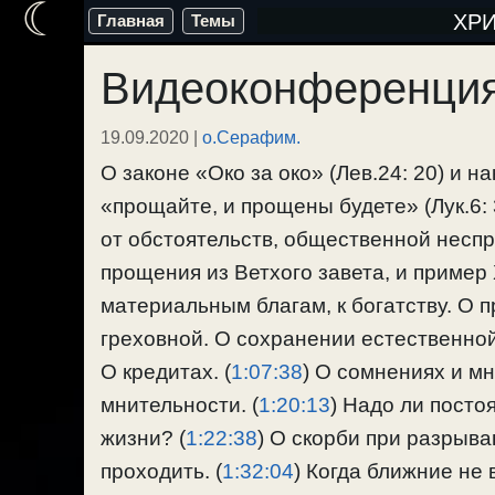
☾
Перейти
ХР
Главная
Темы
к
Видеоконференция
содержимому
19.09.2020
|
о.Серафим.
О законе «Око за око» (Лев.24: 20) и 
«прощайте, и прощены будете» (Лук.6:
от обстоятельств, общественной несп
прощения из Ветхого завета, и пример 
материальным благам, к богатству. О 
греховной. О сохранении естественной
О кредитах. (
1:07:38
) О сомнениях и м
мнительности. (
1:20:13
) Надо ли посто
жизни? (
1:22:38
) О скорби при разрыва
проходить. (
1:32:04
) Когда ближние не