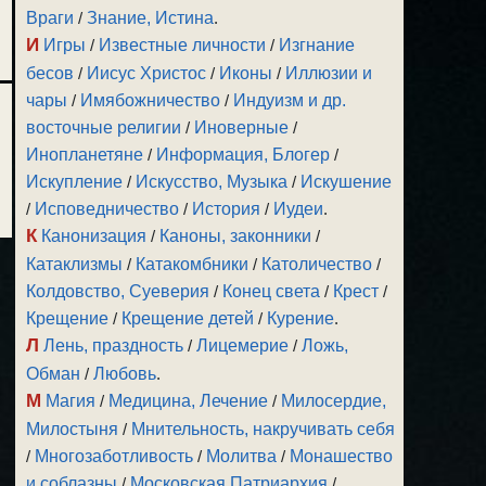
Враги
/
Знание, Истина
.
И
Игры
/
Известные личности
/
Изгнание
бесов
/
Иисус Христос
/
Иконы
/
Иллюзии и
чары
/
Имябожничество
/
Индуизм и др.
восточные религии
/
Иноверные
/
Инопланетяне
/
Информация, Блогер
/
Искупление
/
Искусство, Музыка
/
Искушение
/
Исповедничество
/
История
/
Иудеи
.
К
Канонизация
/
Каноны, законники
/
Катаклизмы
/
Катакомбники
/
Католичество
/
Колдовство, Суеверия
/
Конец света
/
Крест
/
Крещение
/
Крещение детей
/
Курение
.
Л
Лень, праздность
/
Лицемерие
/
Ложь,
Обман
/
Любовь
.
М
Магия
/
Медицина, Лечение
/
Милосердие,
Милостыня
/
Мнительность, накручивать себя
/
Многозаботливость
/
Молитва
/
Монашество
и соблазны
/
Московская Патриархия
/