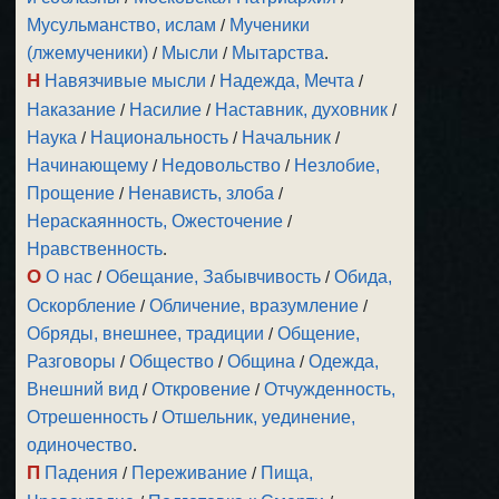
Мусульманство, ислам
/
Мученики
(лжемученики)
/
Мысли
/
Мытарства
.
Н
Навязчивые мысли
/
Надежда, Мечта
/
Наказание
/
Насилие
/
Наставник, духовник
/
Наука
/
Национальность
/
Начальник
/
Начинающему
/
Недовольство
/
Незлобие,
Прощение
/
Ненависть, злоба
/
Нераскаянность, Ожесточение
/
Нравственность
.
О
О нас
/
Обещание, Забывчивость
/
Обида,
Оскорбление
/
Обличение, вразумление
/
Обряды, внешнее, традиции
/
Общение,
Разговоры
/
Общество
/
Община
/
Одежда,
Внешний вид
/
Откровение
/
Отчужденность,
Отрешенность
/
Отшельник, уединение,
одиночество
.
П
Падения
/
Переживание
/
Пища,