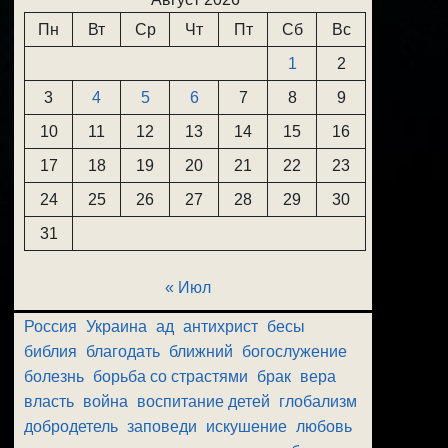
Пн
Вт
Ср
Чт
Пт
Сб
Вс
1
2
3
4
5
6
7
8
9
10
11
12
13
14
15
16
17
18
19
20
21
22
23
24
25
26
27
28
29
30
31
« Июл
Россия
Украина
ад
антихрист
бесы
библия
благодать
ближний
богослужение
болезнь
борьба со страстями
брак
вера
власть
война
воспитание детей
глобализм
добродетель
заповеди
искушение
любовь