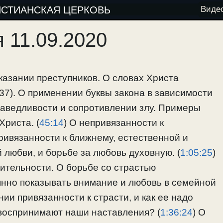
ИСТИАНСКАЯ ЦЕРКОВЬ
Виде
 11.09.2020
наказании преступников. О словах Христа
 37). О применении буквы закона в зависимости
раведливости и сопротивлении злу. Примеры
Христа. (
45:14
) О непривязанности к
привязанности к ближнему, естественной и
 любви, и борьбе за любовь духовную. (
1:05:25
)
нительности. О борьбе со страстью
янно показывать внимание и любовь в семейной
нии привязанности к страсти, и как ее надо
 воспринимают наши наставления? (
1:36:24
) О