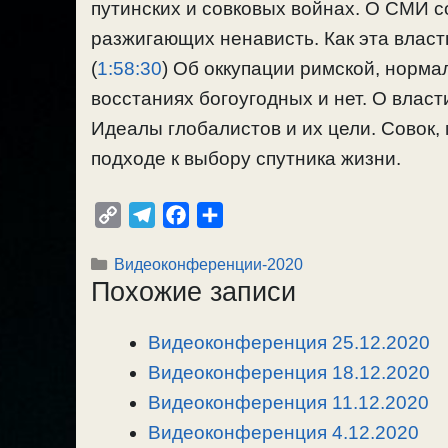
путинских и совковых войнах. О СМИ с
разжигающих ненависть. Как эта власт
(
1:58:30
) Об оккупации римской, норма
восстаниях богоугодных и нет. О власт
Идеалы глобалистов и их цели. Совок, 
подходе к выбору спутника жизни.
C
T
F
О
o
e
a
т
Рубрики
Видеоконференции-2020
p
l
c
п
Похожие записи
y
e
e
р
L
g
b
а
Видеоконференция 25.12.2020
i
r
o
в
n
Видеоконференция 18.12.2020
a
o
и
k
m
k
т
Видеоконференция 11.12.2020
ь
Видеоконференция 4.12.2020