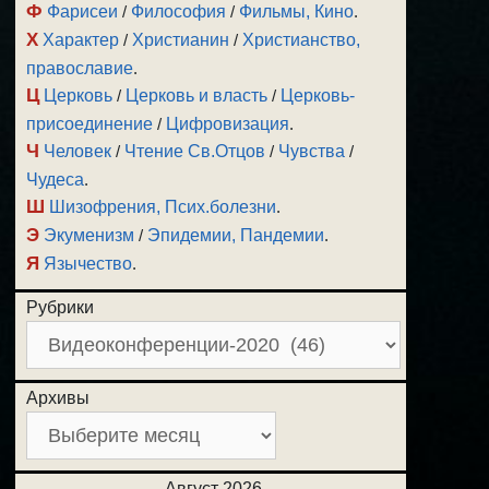
Ф
Фарисеи
/
Философия
/
Фильмы, Кино
.
Х
Характер
/
Христианин
/
Христианство,
православие
.
Ц
Церковь
/
Церковь и власть
/
Церковь-
присоединение
/
Цифровизация
.
Ч
Человек
/
Чтение Св.Отцов
/
Чувства
/
Чудеса
.
Ш
Шизофрения, Псих.болезни
.
Э
Экуменизм
/
Эпидемии, Пандемии
.
Я
Язычество
.
Рубрики
Архивы
Август 2026