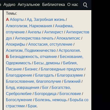
о
Аудио
Актуальное
Библиотека
О нас
Темы:
А
Аборты
/
Ад, Загробная жизнь
/
Алкоголизм, Наркомания
/
Анафема,
отлучение
/
Ангелы
/
Антихрист
/
Антихристов
дух
/
Антихристова печать
/
Апокалипсис
/
Апокрифы
/
Апостасия, отступление
/
Аскетизм, Подвижничество
/
Астрология
.
Б
Безнадежность, отчаяние
/
Беснование,
Одержимость
/
Бесы, демоны
/
Библия,
Писание
/
Бизнес
/
Благовидные предлоги
/
Благодарение
/
Благодать
/
Благоразумие
/
Благословение, благополучие
/
Ближний
/
Блуд, извращения
/
Бог
/
Богатство,
Сребролюбие
/
Богородица
/
Богословие
/
Богослужение
/
Болезнь, немощь
/
Борьба со
страстями
/
Брак
.