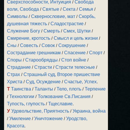
Сверхспособности, Интуиция
/
Свобода
воли, Свобода
/
Святые
/
Секта
/
Семья
/
Символы
/
Сквернословие, мат
/
Скорбь,
душевная тяжесть
/
Сладострастие
/
Служение Богу
/
Смерть
/
Смех, Шутки
/
Смирение, кротость
/
Смысл и цель жизни
/
Сны
/
Совесть
/
Совок
/
Сокрушение
/
Сострадание грешникам
/
Спасение
/
Спорт
/
Споры
/
Старообрядцы
/
Стоп войне
/
Страдание
/
Страсти
/
Страсти телесные
/
Страх
/
Страшный суд, Второе пришествие
Христа
/
Суд, Осуждение
/
Счастье, Успех
.
Т
Таинства
/
Таланты
/
Тело, плоть
/
Терпение
/
Технологии
/
Толкование Св.Писания
/
Тупость, глупость
/
Тщеславие
.
У
Удовольствие, Приятность
/
Украина, война
/
Умиление
/
Уничтожение
/
Уродство,
Красота
.