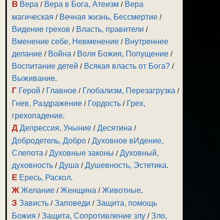
В
Вера
/
Вера в Бога, Атеизм
/
Вера
магическая
/
Вечная жизнь, Бессмертие
/
Видение грехов
/
Власть, правители
/
Вменение себе, Невменение
/
Внутреннее
делание
/
Война
/
Воля Божия, Попущение
/
Воспитание детей
/
Всякая власть от Бога?
/
Выживание
.
Г
Герой
/
Главное
/
Глобализм, Перезагрузка
/
Гнев, Раздражение
/
Гордость
/
Грех,
грехопадение
.
Д
Депрессия, Уныние
/
Десятина
/
Добродетель, Добро
/
Духовное вИдение,
Слепота
/
Духовные законы
/
Духовный,
духовность
/
Душа
/
Душевность, Эстетика
.
Е
Ересь, Раскол
.
Ж
Желание
/
Женщина
/
Животные
.
З
Зависть
/
Заповеди
/
Защита, помощь
Божия
/
Защита, Сопротивление злу
/
Зло,