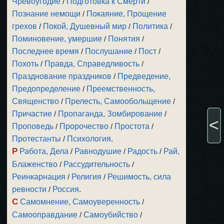
Чревоугодие
/
Подготовка к Смерти
/
Познание немощи
/
Покаяние, Прощение
грехов
/
Покой, Душевный мир
/
Политика
/
Поминовение, умершие
/
Понятия
/
Последнее время
/
Послушание
/
Пост
/
Похоть
/
Правда, Справедливость
/
Празднование праздников
/
Предведение,
Предопределение
/
Преемственность,
Священство
/
Прелесть, Самообольщение
/
Причастие
/
Пропаганда, Зомбирование
/
<
Проповедь
/
Пророчество
/
Простота
/
Протестанты
/
Психология
.
Р
Работа, Дела
/
Равнодушие
/
Радость
/
Рай,
Блаженство
/
Рассудительность
/
Реинкарнация
/
Религия
/
Решимость, сила
ревности
/
Россия
.
С
Самомнение, Самоуверенность
/
Самооправдание
/
Самоубийство
/