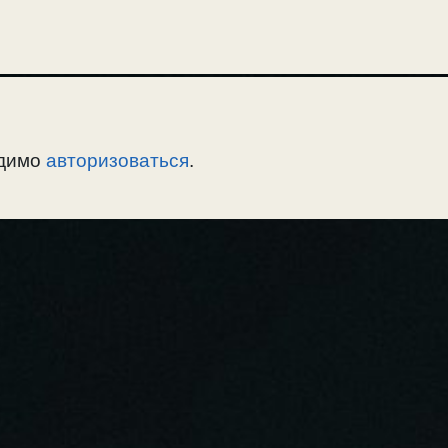
одимо
авторизоваться
.