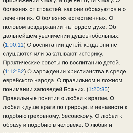
приближении к Богу; и где нет пути к Богу. О
болезнях от страстей, как они образуются и о
лечении их. О болезнях естественных. О
половом воздержании на гордом духе. Об
дальнейшем увеличении душевнобольных.
(
1:00:11
) О воспитании детей, когда они не
слушаются или закатывают истерику.
Практические советы по воспитанию детей.
(
1:12:52
) О зарождении христианства в среде
еврейского народа. О правильном и ложном
понимании заповедей Божьих. (
1:20:35
)
Правильные понятия о любви к врагам. О
любви к душе врага по природе, и ненависти к
подобию греховному, бесовскому. О любви к
образу и подобию в человеке. О любви и