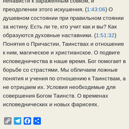
ненависти к зараженным совком, и
преодолении этого искушения. (
1:43:06
) О
душевном состоянии при правильном стоянии
за истину. Есть ли те, кто учит как и вы? Как
образуются духовные наставники. (
1:51:32
)
Понятия о Причастии, Таинствах и отношение
к ним, магическое и христианское. О подвиге
исповедничества в наше время. Бог помогает в
борьбе со страстями. Мы обличаем ложные
понятия и учения по отношению к Таинствам, а
не отрицаем их. Условия необходимые для
совершения Богом Таинств. О временах
исповеднических и новых фарисеях.
C
T
F
О
o
e
a
т