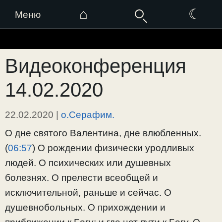
⌂
☾
Меню
Перейти
к
Видеоконференция
содержимому
14.02.2020
22.02.2020
|
о.Серафим.
О дне святого Валентина, дне влюбленных.
(
06:57
) О рождении физически уродливых
людей. О психических или душевных
болезнях. О прелести всеобщей и
исключительной, раньше и сейчас. О
душевнобольных. О прихождении и