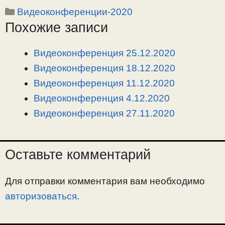
Рубрики
Видеоконференции-2020
p
l
c
п
Похожие записи
y
e
e
р
L
g
b
а
i
r
o
в
Видеоконференция 25.12.2020
n
a
o
и
Видеоконференция 18.12.2020
k
m
k
т
Видеоконференция 11.12.2020
ь
Видеоконференция 4.12.2020
Видеоконференция 27.11.2020
Оставьте комментарий
Для отправки комментария вам необходимо
авторизоваться
.