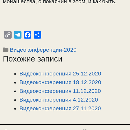
монашества, о покаянии в этом, и как быть.
C
T
F
О
o
e
a
т
Рубрики
Видеоконференции-2020
p
l
c
п
Похожие записи
y
e
e
р
L
g
b
а
i
r
o
в
Видеоконференция 25.12.2020
n
a
o
и
Видеоконференция 18.12.2020
k
m
k
т
Видеоконференция 11.12.2020
ь
Видеоконференция 4.12.2020
Видеоконференция 27.11.2020