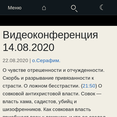
⌂
☾
Меню
Перейти
к
Видеоконференция
содержимому
14.08.2020
22.08.2020
|
о.Серафим.
О чувстве отрешенности и отчужденности.
Скорбь и разрывание привязанности к
страсти. О ложном бесстрастии. (
21:50
) О
совковой антихристовой власти. Совок —
власть хама, садистов, убийц и
шизофренников. Как совковая власть