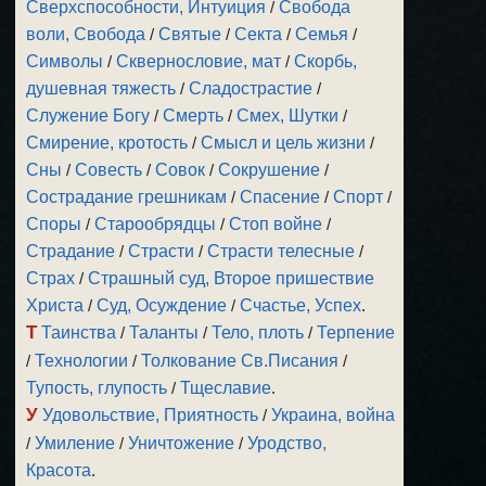
Сверхспособности, Интуиция
/
Свобода
воли, Свобода
/
Святые
/
Секта
/
Семья
/
Символы
/
Сквернословие, мат
/
Скорбь,
душевная тяжесть
/
Сладострастие
/
Служение Богу
/
Смерть
/
Смех, Шутки
/
Смирение, кротость
/
Смысл и цель жизни
/
Сны
/
Совесть
/
Совок
/
Сокрушение
/
Сострадание грешникам
/
Спасение
/
Спорт
/
Споры
/
Старообрядцы
/
Стоп войне
/
Страдание
/
Страсти
/
Страсти телесные
/
Страх
/
Страшный суд, Второе пришествие
Христа
/
Суд, Осуждение
/
Счастье, Успех
.
Т
Таинства
/
Таланты
/
Тело, плоть
/
Терпение
/
Технологии
/
Толкование Св.Писания
/
Тупость, глупость
/
Тщеславие
.
У
Удовольствие, Приятность
/
Украина, война
/
Умиление
/
Уничтожение
/
Уродство,
Красота
.