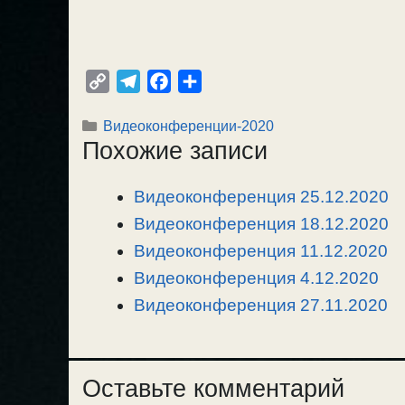
C
T
F
О
o
e
a
т
Рубрики
Видеоконференции-2020
p
l
c
п
Похожие записи
y
e
e
р
L
g
b
а
Видеоконференция 25.12.2020
i
r
o
в
n
Видеоконференция 18.12.2020
a
o
и
k
m
k
т
Видеоконференция 11.12.2020
ь
Видеоконференция 4.12.2020
Видеоконференция 27.11.2020
Оставьте комментарий