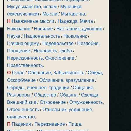
Мусульманство, ислам
/
Мученики
(лжемученики)
/
Мысли
/
Мытарства
.
Н
Навязчивые мысли
/
Надежда, Мечта
/
Наказание
/
Насилие
/
Наставник, духовник
/
Наука
/
Национальность
/
Начальник
/
Начинающему
/
Недовольство
/
Незлобие,
Прощение
/
Ненависть, злоба
/
Нераскаянность, Ожесточение
/
Нравственность
.
О
О нас
/
Обещание, Забывчивость
/
Обида,
Оскорбление
/
Обличение, вразумление
/
Обряды, внешнее, традиции
/
Общение,
Разговоры
/
Общество
/
Община
/
Одежда,
Внешний вид
/
Откровение
/
Отчужденность,
Отрешенность
/
Отшельник, уединение,
одиночество
.
П
Падения
/
Переживание
/
Пища,