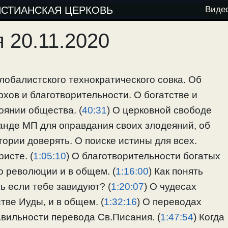
ИСТИАНСКАЯ ЦЕРКОВЬ
Виде
 20.11.2020
глобалистского технократического совка. Об
хов и благотворительности. О богатстве и
оянии общества. (
40:31
) О церковной свободе
ганде МП для оправдания своих злодеяний, об
ории доверять. О поиске истины для всех.
исте. (
1:05:10
) О благотворительности богатых
 революции и в общем. (
1:16:00
) Как понять
ть если тебе завидуют? (
1:20:07
) О чудесах
тве Иуды, и в общем. (
1:32:16
) О переводах
авильности перевода Св.Писания. (
1:47:54
) Когда