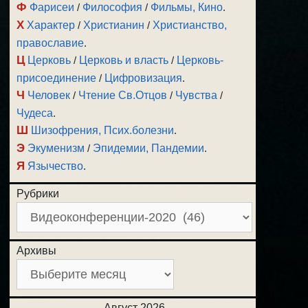
Ф
Фарисеи
/
Философия
/
Фильмы, Кино
.
Х
Характер
/
Христианин
/
Христианство,
православие
.
Ц
Церковь
/
Церковь и власть
/
Церковь-
присоединение
/
Цифровизация
.
Ч
Человек
/
Чтение Св.Отцов
/
Чувства
/
Чудеса
.
Ш
Шизофрения, Псих.болезни
.
Э
Экуменизм
/
Эпидемии, Пандемии
.
Я
Язычество
.
Рубрики
Архивы
Август 2026