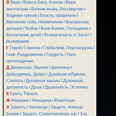
В
Вера
/
Вера в Бога, Атеизм
/
Вера
магическая
/
Вечная жизнь, Бессмертие
/
Видение грехов
/
Власть, правители
/
Вменение себе, Невменение
/
Внутреннее
делание
/
Война
/
Воля Божия, Попущение
/
Воспитание детей
/
Всякая власть от Бога?
/
Выживание
.
Г
Герой
/
Главное
/
Глобализм, Перезагрузка
/
Гнев, Раздражение
/
Гордость
/
Грех,
грехопадение
.
Д
Депрессия, Уныние
/
Десятина
/
Добродетель, Добро
/
Духовное вИдение,
Слепота
/
Духовные законы
/
Духовный,
духовность
/
Душа
/
Душевность, Эстетика
.
Е
Ересь, Раскол
.
Ж
Желание
/
Женщина
/
Животные
.
З
Зависть
/
Заповеди
/
Защита, помощь
Божия
/
Защита, Сопротивление злу
/
Зло,