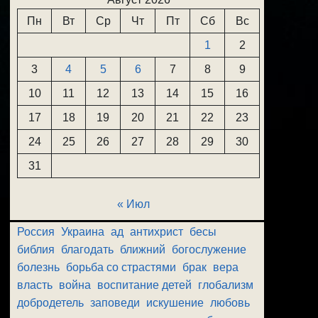
Пн
Вт
Ср
Чт
Пт
Сб
Вс
1
2
3
4
5
6
7
8
9
10
11
12
13
14
15
16
17
18
19
20
21
22
23
24
25
26
27
28
29
30
31
« Июл
Россия
Украина
ад
антихрист
бесы
библия
благодать
ближний
богослужение
болезнь
борьба со страстями
брак
вера
власть
война
воспитание детей
глобализм
добродетель
заповеди
искушение
любовь