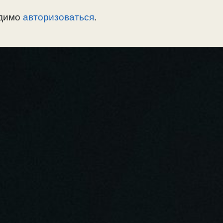
одимо
авторизоваться
.