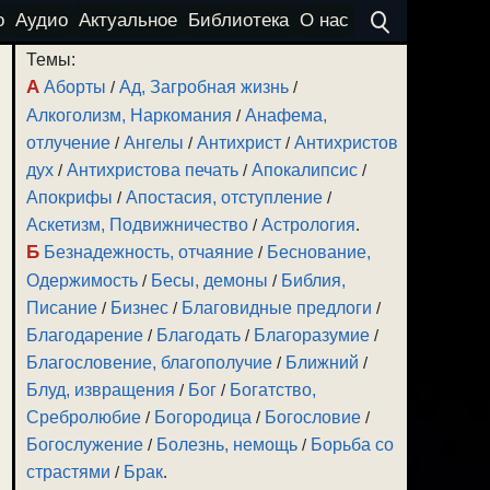
о
Аудио
Актуальное
Библиотека
О нас
Темы:
А
Аборты
/
Ад, Загробная жизнь
/
Алкоголизм, Наркомания
/
Анафема,
отлучение
/
Ангелы
/
Антихрист
/
Антихристов
дух
/
Антихристова печать
/
Апокалипсис
/
Апокрифы
/
Апостасия, отступление
/
Аскетизм, Подвижничество
/
Астрология
.
Б
Безнадежность, отчаяние
/
Беснование,
Одержимость
/
Бесы, демоны
/
Библия,
Писание
/
Бизнес
/
Благовидные предлоги
/
Благодарение
/
Благодать
/
Благоразумие
/
Благословение, благополучие
/
Ближний
/
Блуд, извращения
/
Бог
/
Богатство,
Сребролюбие
/
Богородица
/
Богословие
/
Богослужение
/
Болезнь, немощь
/
Борьба со
страстями
/
Брак
.