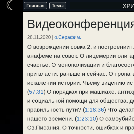
☾
Перейти
ХР
Главная
Темы
к
Видеоконференция
содержимому
28.11.2020
|
о.Серафим.
О возрождении совка 2, и построении 
анафеме на совок. О лицемерии олигар
счастье. О монополизации и благосост
при власти, раньше и сейчас. О пропа
искажении истории. Чьему видению ист
(
57:31
) О порядках при машиахе, антихр
и социальной помощи для общества, до
правильность пути? (
1:18:36
) Что дела
нашего времени. (
1:23:10
) О самоубийс
Св.Писания. О точности, ошибках и пр