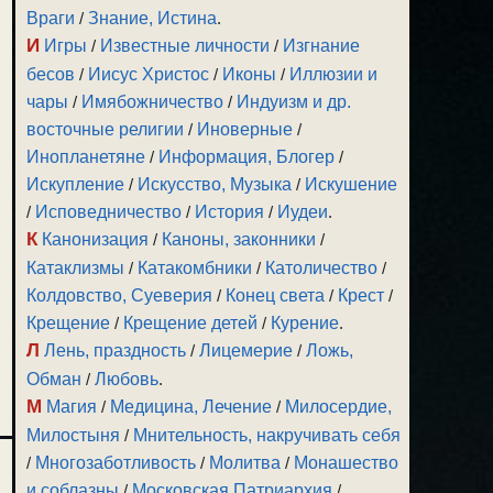
Враги
/
Знание, Истина
.
И
Игры
/
Известные личности
/
Изгнание
бесов
/
Иисус Христос
/
Иконы
/
Иллюзии и
чары
/
Имябожничество
/
Индуизм и др.
восточные религии
/
Иноверные
/
Инопланетяне
/
Информация, Блогер
/
Искупление
/
Искусство, Музыка
/
Искушение
/
Исповедничество
/
История
/
Иудеи
.
К
Канонизация
/
Каноны, законники
/
Катаклизмы
/
Катакомбники
/
Католичество
/
Колдовство, Суеверия
/
Конец света
/
Крест
/
Крещение
/
Крещение детей
/
Курение
.
Л
Лень, праздность
/
Лицемерие
/
Ложь,
Обман
/
Любовь
.
М
Магия
/
Медицина, Лечение
/
Милосердие,
Милостыня
/
Мнительность, накручивать себя
/
Многозаботливость
/
Молитва
/
Монашество
и соблазны
/
Московская Патриархия
/