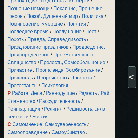
Чревоугодие
/
Подготовка к Смерти
/
Познание немощи
/
Покаяние, Прощение
грехов
/
Покой, Душевный мир
/
Политика
/
Поминовение, умершие
/
Понятия
/
Последнее время
/
Послушание
/
Пост
/
Похоть
/
Правда, Справедливость
/
Празднование праздников
/
Предведение,
Предопределение
/
Преемственность,
Священство
/
Прелесть, Самообольщение
/
Причастие
/
Пропаганда, Зомбирование
/
<
Проповедь
/
Пророчество
/
Простота
/
Протестанты
/
Психология
.
Р
Работа, Дела
/
Равнодушие
/
Радость
/
Рай,
Блаженство
/
Рассудительность
/
Реинкарнация
/
Религия
/
Решимость, сила
ревности
/
Россия
.
С
Самомнение, Самоуверенность
/
Самооправдание
/
Самоубийство
/