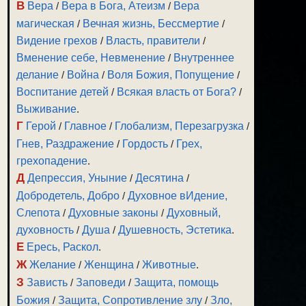
В
Вера
/
Вера в Бога, Атеизм
/
Вера
магическая
/
Вечная жизнь, Бессмертие
/
Видение грехов
/
Власть, правители
/
Вменение себе, Невменение
/
Внутреннее
делание
/
Война
/
Воля Божия, Попущение
/
Воспитание детей
/
Всякая власть от Бога?
/
Выживание
.
Г
Герой
/
Главное
/
Глобализм, Перезагрузка
/
Гнев, Раздражение
/
Гордость
/
Грех,
зуйте
грехопадение
.
и
Д
Депрессия, Уныние
/
Десятина
/
Добродетель, Добро
/
Духовное вИдение,
Слепота
/
Духовные законы
/
Духовный,
духовность
/
Душа
/
Душевность, Эстетика
.
Е
Ересь, Раскол
.
ить
Ж
Желание
/
Женщина
/
Животные
.
З
Зависть
/
Заповеди
/
Защита, помощь
ить
Божия
/
Защита, Сопротивление злу
/
Зло,