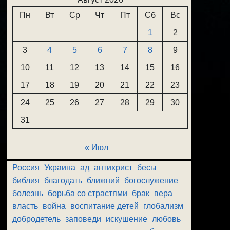
Пн
Вт
Ср
Чт
Пт
Сб
Вс
1
2
3
4
5
6
7
8
9
10
11
12
13
14
15
16
17
18
19
20
21
22
23
24
25
26
27
28
29
30
31
« Июл
Россия
Украина
ад
антихрист
бесы
библия
благодать
ближний
богослужение
болезнь
борьба со страстями
брак
вера
власть
война
воспитание детей
глобализм
добродетель
заповеди
искушение
любовь