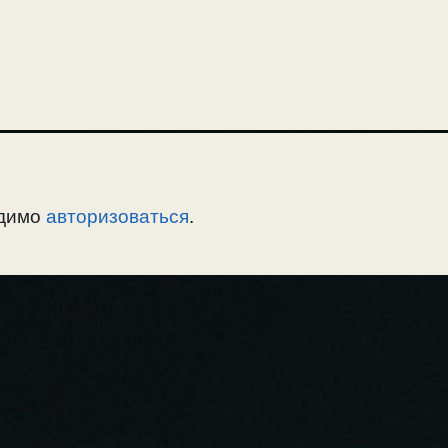
громкос
одимо
авторизоваться
.