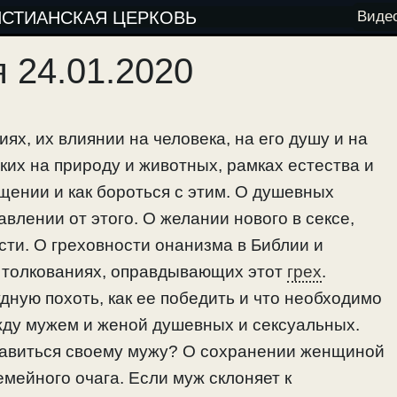
ИСТИАНСКАЯ ЦЕРКОВЬ
Виде
 24.01.2020
ях, их влиянии на человека, на его душу и на
ких на природу и животных, рамках естества и
щении и как бороться с этим. О душевных
влении от этого. О желании нового в сексе,
ти. О греховности онанизма в Библии и
 толкованиях, оправдывающих этот
грех
.
удную похоть, как ее победить и что необходимо
жду мужем и женой душевных и сексуальных.
равиться своему мужу? О сохранении женщиной
емейного очага. Если муж склоняет к