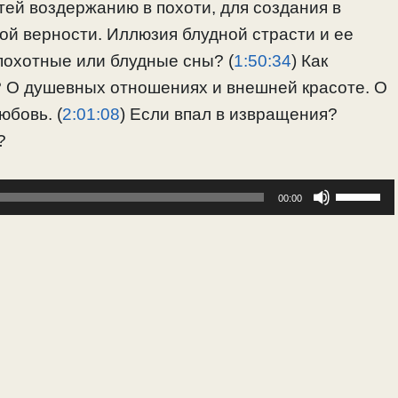
тей воздержанию в похоти, для создания в
ой верности. Иллюзия блудной страсти и ее
 похотные или блудные сны? (
1:50:34
) Как
? О душевных отношениях и внешней красоте. О
юбовь. (
2:01:08
) Если впал в извращения?
?
Исполь
00:00
клавиш
вверх/
вниз,
чтобы
увелич
или
уменьш