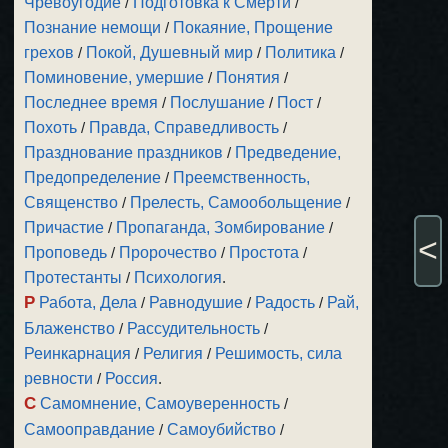
Чревоугодие
/
Подготовка к Смерти
/
Познание немощи
/
Покаяние, Прощение
грехов
/
Покой, Душевный мир
/
Политика
/
Поминовение, умершие
/
Понятия
/
Последнее время
/
Послушание
/
Пост
/
Похоть
/
Правда, Справедливость
/
Празднование праздников
/
Предведение,
Предопределение
/
Преемственность,
Священство
/
Прелесть, Самообольщение
/
Причастие
/
Пропаганда, Зомбирование
/
<
Проповедь
/
Пророчество
/
Простота
/
Протестанты
/
Психология
.
Р
Работа, Дела
/
Равнодушие
/
Радость
/
Рай,
Блаженство
/
Рассудительность
/
Реинкарнация
/
Религия
/
Решимость, сила
ревности
/
Россия
.
С
Самомнение, Самоуверенность
/
Самооправдание
/
Самоубийство
/