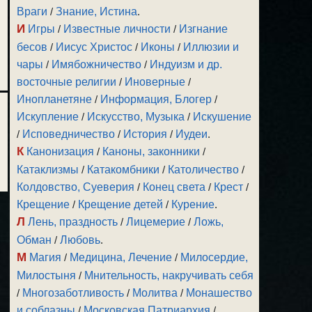
ть.
Враги
/
Знание, Истина
.
И
Игры
/
Известные личности
/
Изгнание
бесов
/
Иисус Христос
/
Иконы
/
Иллюзии и
чары
/
Имябожничество
/
Индуизм и др.
восточные религии
/
Иноверные
/
Инопланетяне
/
Информация, Блогер
/
Искупление
/
Искусство, Музыка
/
Искушение
/
Исповедничество
/
История
/
Иудеи
.
К
Канонизация
/
Каноны, законники
/
Катаклизмы
/
Катакомбники
/
Католичество
/
Колдовство, Суеверия
/
Конец света
/
Крест
/
Крещение
/
Крещение детей
/
Курение
.
Л
Лень, праздность
/
Лицемерие
/
Ложь,
Обман
/
Любовь
.
М
Магия
/
Медицина, Лечение
/
Милосердие,
Милостыня
/
Мнительность, накручивать себя
/
Многозаботливость
/
Молитва
/
Монашество
и соблазны
/
Московская Патриархия
/