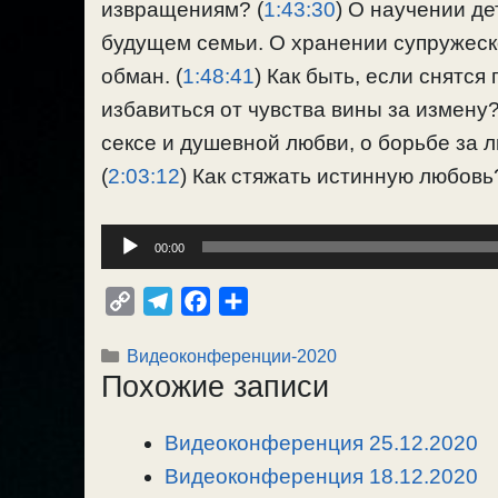
извращениям? (
1:43:30
) О научении де
будущем семьи. О хранении супружеск
обман. (
1:48:41
) Как быть, если снятся
избавиться от чувства вины за измену
сексе и душевной любви, о борьбе за л
(
2:03:12
) Как стяжать истинную любовь
Аудиоплеер
00:00
C
T
F
О
o
e
a
т
Рубрики
Видеоконференции-2020
p
l
c
п
Похожие записи
y
e
e
р
L
g
b
а
Видеоконференция 25.12.2020
i
r
o
в
n
Видеоконференция 18.12.2020
a
o
и