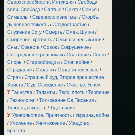
Сверхспособности, Интуиция
/
Свобода
воли, Свобода
/
Святые
/
Секта
/
Семья
/
Символы
/
Сквернословие, мат
/
Скорбь,
душевная тяжесть
/
Сладострастие
/
Служение Богу
/
Смерть
/
Смех, Шутки
/
Смирение, кротость
/
Смысл и цель жизни
/
Сны
/
Совесть
/
Совок
/
Сокрушение
/
Сострадание грешникам
/
Спасение
/
Спорт
/
Споры
/
Старообрядцы
/
Стоп войне
/
Страдание
/
Страсти
/
Страсти телесные
/
Страх
/
Страшный суд, Второе пришествие
Христа
/
Суд, Осуждение
/
Счастье, Успех
.
Т
Таинства
/
Таланты
/
Тело, плоть
/
Терпение
/
Технологии
/
Толкование Св.Писания
/
Тупость, глупость
/
Тщеславие
.
У
Удовольствие, Приятность
/
Украина, война
/
Умиление
/
Уничтожение
/
Уродство,
Красота
.