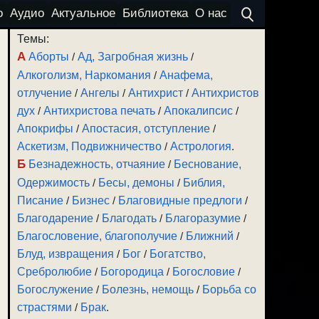
о
Аудио
Актуальное
Библиотека
О нас
Темы:
А
Аборты
/
Ад, Загробная жизнь
/
Алкоголизм, Наркомания
/
Анафема,
отлучение
/
Ангелы
/
Антихрист
/
Антихристов
дух
/
Антихристова печать
/
Апокалипсис
/
Апокрифы
/
Апостасия, отступление
/
Аскетизм, Подвижничество
/
Астрология
.
Б
Безнадежность, отчаяние
/
Беснование,
Одержимость
/
Бесы, демоны
/
Библия,
Писание
/
Бизнес
/
Благовидные предлоги
/
Благодарение
/
Благодать
/
Благоразумие
/
Благословение, благополучие
/
Ближний
/
Блуд, извращения
/
Бог
/
Богатство,
Сребролюбие
/
Богородица
/
Богословие
/
Богослужение
/
Болезнь, немощь
/
Борьба со
страстями
/
Брак
.