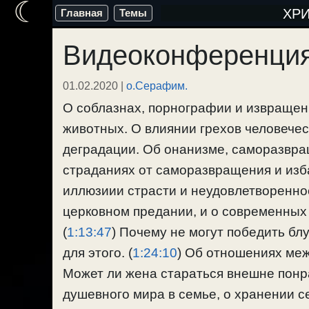
☾
Перейти
ХР
Главная
Темы
к
Видеоконференция
содержимому
01.02.2020
|
о.Серафим.
О соблазнах, порнографии и извращени
животных. О влиянии грехов человечес
деградации. Об онанизме, саморазвра
страданиях от саморазвращения и изба
иллюзиии страсти и неудовлетвореннос
церковном предании, и о современных
(
1:13:47
) Почему не могут победить бл
для этого. (
1:24:10
) Об отношениях ме
Может ли жена стараться внешне пон
душевного мира в семье, о хранении с