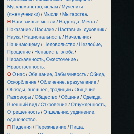
Мусульманство, ислам
/
Мученики
(лжемученики)
/
Мысли
/
Мытарства
.
Н
Навязчивые мысли
/
Надежда, Мечта
/
Наказание
/
Насилие
/
Наставник, духовник
/
Наука
/
Национальность
/
Начальник
/
Начинающему
/
Недовольство
/
Незлобие,
Прощение
/
Ненависть, злоба
/
Нераскаянность, Ожесточение
/
Нравственность
.
О
О нас
/
Обещание, Забывчивость
/
Обида,
Оскорбление
/
Обличение, вразумление
/
Обряды, внешнее, традиции
/
Общение,
Разговоры
/
Общество
/
Община
/
Одежда,
Внешний вид
/
Откровение
/
Отчужденность,
Отрешенность
/
Отшельник, уединение,
одиночество
.
П
Падения
/
Переживание
/
Пища,