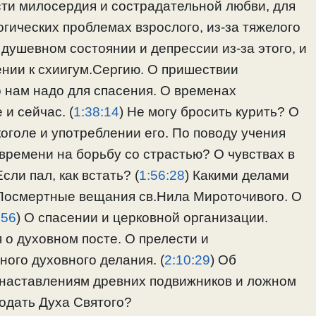
сти милосердия и сострадательной любви, для
огических проблемах взрослого, из-за тяжелого
 душевном состоянии и депрессии из-за этого, и
ении к схиигум.Сергию. О пришествии
о нам надо для спасения. О временах
и сейчас. (
1:38:14
) Не могу бросить курить? О
коголе и употреблении его. По поводу учения
 времени на борьбу со страстью? О чувствах в
сли пал, как встать? (
1:56:28
) Какими делами
 Посмертные вещания св.Нила Мироточивого. О
:56
) О спасении и церковной организации.
 о духовном посте. О прелести и
ого духовного делания. (
2:10:29
) Об
 наставлениям древних подвижников и ложном
годать Духа Святого?