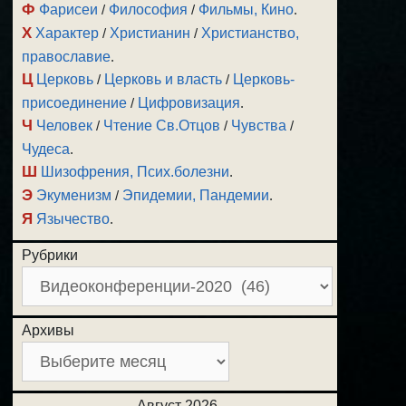
Ф
Фарисеи
/
Философия
/
Фильмы, Кино
.
Х
Характер
/
Христианин
/
Христианство,
православие
.
Ц
Церковь
/
Церковь и власть
/
Церковь-
присоединение
/
Цифровизация
.
Ч
Человек
/
Чтение Св.Отцов
/
Чувства
/
Чудеса
.
Ш
Шизофрения, Псих.болезни
.
Э
Экуменизм
/
Эпидемии, Пандемии
.
Я
Язычество
.
Рубрики
Архивы
Август 2026