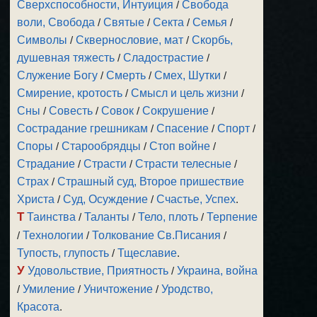
Сверхспособности, Интуиция
/
Свобода
воли, Свобода
/
Святые
/
Секта
/
Семья
/
Символы
/
Сквернословие, мат
/
Скорбь,
душевная тяжесть
/
Сладострастие
/
Служение Богу
/
Смерть
/
Смех, Шутки
/
Смирение, кротость
/
Смысл и цель жизни
/
Сны
/
Совесть
/
Совок
/
Сокрушение
/
Сострадание грешникам
/
Спасение
/
Спорт
/
Споры
/
Старообрядцы
/
Стоп войне
/
Страдание
/
Страсти
/
Страсти телесные
/
Страх
/
Страшный суд, Второе пришествие
Христа
/
Суд, Осуждение
/
Счастье, Успех
.
Т
Таинства
/
Таланты
/
Тело, плоть
/
Терпение
/
Технологии
/
Толкование Св.Писания
/
Тупость, глупость
/
Тщеславие
.
У
Удовольствие, Приятность
/
Украина, война
/
Умиление
/
Уничтожение
/
Уродство,
Красота
.