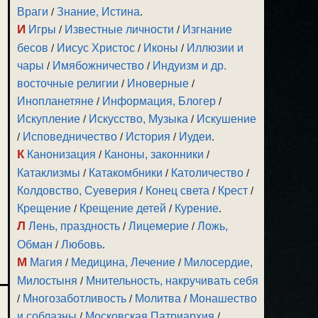
Враги
/
Знание, Истина
.
зуйте
И
Игры
/
Известные личности
/
Изгнание
и
бесов
/
Иисус Христос
/
Иконы
/
Иллюзии и
чары
/
Имябожничество
/
Индуизм и др.
восточные религии
/
Иноверные
/
Инопланетяне
/
Информация, Блогер
/
Искупление
/
Искусство, Музыка
/
Искушение
ить
/
Исповедничество
/
История
/
Иудеи
.
К
Канонизация
/
Каноны, законники
/
Катаклизмы
/
Катакомбники
/
Католичество
/
ить
Колдовство, Суеверия
/
Конец света
/
Крест
/
ть.
Крещение
/
Крещение детей
/
Курение
.
Л
Лень, праздность
/
Лицемерие
/
Ложь,
Обман
/
Любовь
.
М
Магия
/
Медицина, Лечение
/
Милосердие,
Милостыня
/
Мнительность, накручивать себя
/
Многозаботливость
/
Молитва
/
Монашество
и соблазны
/
Московская Патриархия
/