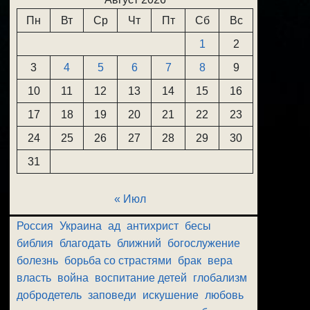
Пн
Вт
Ср
Чт
Пт
Сб
Вс
1
2
3
4
5
6
7
8
9
10
11
12
13
14
15
16
17
18
19
20
21
22
23
24
25
26
27
28
29
30
31
« Июл
Россия
Украина
ад
антихрист
бесы
библия
благодать
ближний
богослужение
болезнь
борьба со страстями
брак
вера
власть
война
воспитание детей
глобализм
добродетель
заповеди
искушение
любовь