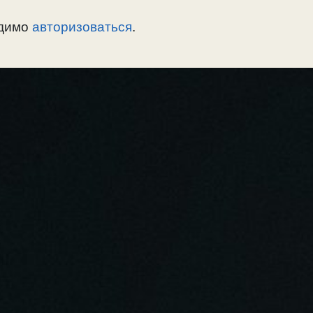
одимо
авторизоваться
.