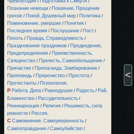
Чревоугодие
/
Подготовка к Смерти
/
Познание немощи
/
Покаяние, Прощение
грехов
/
Покой, Душевный мир
/
Политика
/
Поминовение, умершие
/
Понятия
/
Последнее время
/
Послушание
/
Пост
/
Похоть
/
Правда, Справедливость
/
Празднование праздников
/
Предведение,
Предопределение
/
Преемственность,
Священство
/
Прелесть, Самообольщение
/
Причастие
/
Пропаганда, Зомбирование
/
<
Проповедь
/
Пророчество
/
Простота
/
Протестанты
/
Психология
.
Р
Работа, Дела
/
Равнодушие
/
Радость
/
Рай,
Блаженство
/
Рассудительность
/
Реинкарнация
/
Религия
/
Решимость, сила
ревности
/
Россия
.
С
Самомнение, Самоуверенность
/
Самооправдание
/
Самоубийство
/