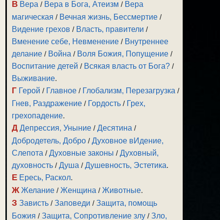
В
Вера
/
Вера в Бога, Атеизм
/
Вера
магическая
/
Вечная жизнь, Бессмертие
/
Видение грехов
/
Власть, правители
/
Вменение себе, Невменение
/
Внутреннее
делание
/
Война
/
Воля Божия, Попущение
/
Воспитание детей
/
Всякая власть от Бога?
/
Выживание
.
Г
Герой
/
Главное
/
Глобализм, Перезагрузка
/
Гнев, Раздражение
/
Гордость
/
Грех,
грехопадение
.
Д
Депрессия, Уныние
/
Десятина
/
Добродетель, Добро
/
Духовное вИдение,
Слепота
/
Духовные законы
/
Духовный,
духовность
/
Душа
/
Душевность, Эстетика
.
Е
Ересь, Раскол
.
Ж
Желание
/
Женщина
/
Животные
.
З
Зависть
/
Заповеди
/
Защита, помощь
Божия
/
Защита, Сопротивление злу
/
Зло,