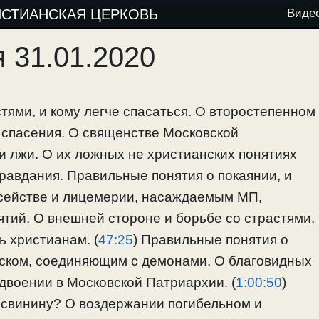
ИСТИАНСКАЯ ЦЕРКОВЬ
Виде
 31.01.2020
тями, и кому легче спасаться. О второстепенном
т спасения. О священстве Московской
и лжи. О их ложных не христианских понятиях
равдания. Правильные понятия о покаянии, и
исействе и лицемерии, насаждаемым МП,
тий. О внешней стороне и борьбе со страстями.
ь христианам. (
47:25
) Правильные понятия о
йском, соединяющим с демонами. О благовидных
двоении в Московской Патриархии. (
1:00:50
)
а свинину? О воздержании погибельном и