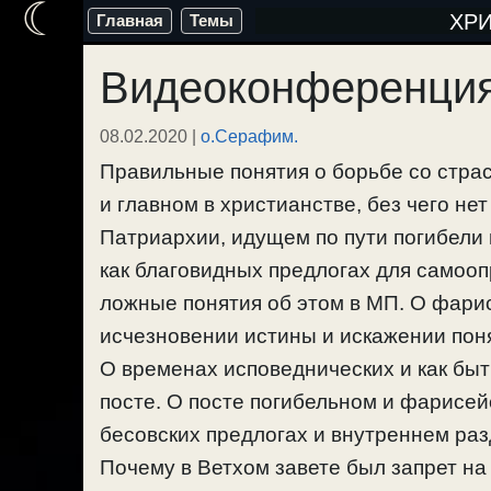
☾
Перейти
ХР
Главная
Темы
к
Видеоконференция
содержимому
08.02.2020
|
о.Серафим.
Правильные понятия о борьбе со страс
и главном в христианстве, без чего не
Патриархии, идущем по пути погибели 
как благовидных предлогах для самооп
ложные понятия об этом в МП. О фар
исчезновении истины и искажении поня
О временах исповеднических и как быт
посте. О посте погибельном и фарисе
бесовских предлогах и внутреннем раз
Почему в Ветхом завете был запрет н