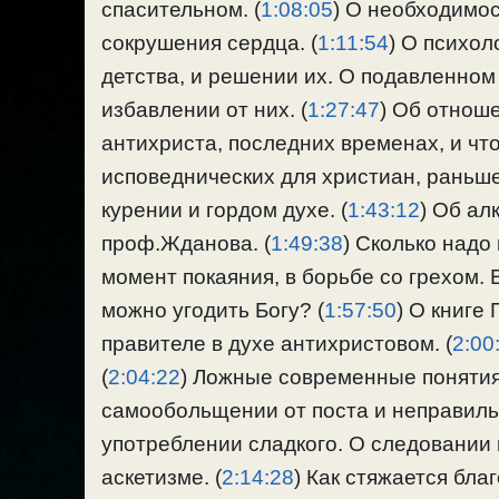
спасительном. (
1:08:05
) О необходимо
сокрушения сердца. (
1:11:54
) О психол
детства, и решении их. О подавленном
избавлении от них. (
1:27:47
) Об отнош
антихриста, последних временах, и чт
исповеднических для христиан, раньше 
курении и гордом духе. (
1:43:12
) Об ал
проф.Жданова. (
1:49:38
) Сколько надо
момент покаяния, в борьбе со грехом. Е
можно угодить Богу? (
1:57:50
) О книге
правителе в духе антихристовом. (
2:00
(
2:04:22
) Ложные современные понятия
самообольщении от поста и неправильн
употреблении сладкого. О следовании
аскетизме. (
2:14:28
) Как стяжается бла