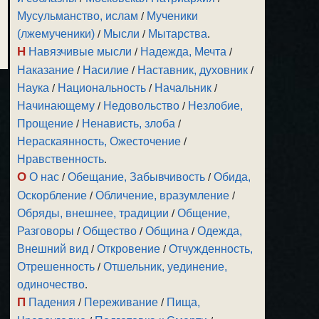
Мусульманство, ислам
/
Мученики
(лжемученики)
/
Мысли
/
Мытарства
.
Н
Навязчивые мысли
/
Надежда, Мечта
/
Наказание
/
Насилие
/
Наставник, духовник
/
Наука
/
Национальность
/
Начальник
/
Начинающему
/
Недовольство
/
Незлобие,
Прощение
/
Ненависть, злоба
/
Нераскаянность, Ожесточение
/
Нравственность
.
О
О нас
/
Обещание, Забывчивость
/
Обида,
Оскорбление
/
Обличение, вразумление
/
Обряды, внешнее, традиции
/
Общение,
Разговоры
/
Общество
/
Община
/
Одежда,
Внешний вид
/
Откровение
/
Отчужденность,
Отрешенность
/
Отшельник, уединение,
одиночество
.
П
Падения
/
Переживание
/
Пища,