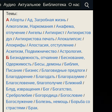
о
Аудио
Актуальное
Библиотека
О нас
Темы:
А
Аборты
/
Ад, Загробная жизнь
/
Алкоголизм, Наркомания
/
Анафема,
отлучение
/
Ангелы
/
Антихрист
/
Антихристов
дух
/
Антихристова печать
/
Апокалипсис
/
Апокрифы
/
Апостасия, отступление
/
Аскетизм, Подвижничество
/
Астрология
.
Б
Безнадежность, отчаяние
/
Беснование,
Одержимость
/
Бесы, демоны
/
Библия,
Писание
/
Бизнес
/
Благовидные предлоги
/
Благодарение
/
Благодать
/
Благоразумие
/
Благословение, благополучие
/
Ближний
/
Блуд, извращения
/
Бог
/
Богатство,
Сребролюбие
/
Богородица
/
Богословие
/
Богослужение
/
Болезнь, немощь
/
Борьба со
страстями
/
Брак
.