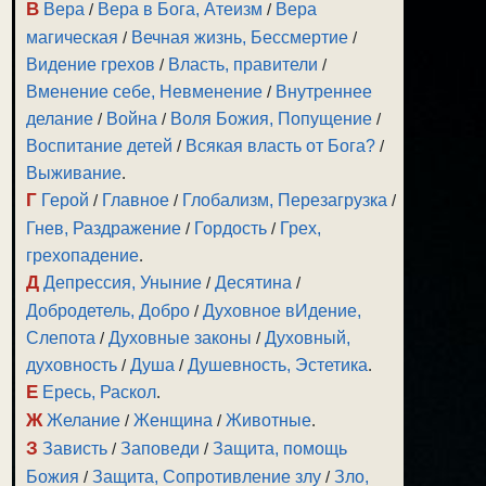
В
Вера
/
Вера в Бога, Атеизм
/
Вера
магическая
/
Вечная жизнь, Бессмертие
/
Видение грехов
/
Власть, правители
/
Вменение себе, Невменение
/
Внутреннее
делание
/
Война
/
Воля Божия, Попущение
/
Воспитание детей
/
Всякая власть от Бога?
/
Выживание
.
Г
Герой
/
Главное
/
Глобализм, Перезагрузка
/
Гнев, Раздражение
/
Гордость
/
Грех,
грехопадение
.
Д
Депрессия, Уныние
/
Десятина
/
Добродетель, Добро
/
Духовное вИдение,
Слепота
/
Духовные законы
/
Духовный,
духовность
/
Душа
/
Душевность, Эстетика
.
Е
Ересь, Раскол
.
Ж
Желание
/
Женщина
/
Животные
.
З
Зависть
/
Заповеди
/
Защита, помощь
Божия
/
Защита, Сопротивление злу
/
Зло,