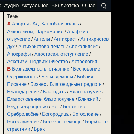
о
Аудио
Актуальное
Библиотека
О нас
Темы:
А
Аборты
/
Ад, Загробная жизнь
/
Алкоголизм, Наркомания
/
Анафема,
отлучение
/
Ангелы
/
Антихрист
/
Антихристов
дух
/
Антихристова печать
/
Апокалипсис
/
Апокрифы
/
Апостасия, отступление
/
Аскетизм, Подвижничество
/
Астрология
.
Б
Безнадежность, отчаяние
/
Беснование,
Одержимость
/
Бесы, демоны
/
Библия,
Писание
/
Бизнес
/
Благовидные предлоги
/
Благодарение
/
Благодать
/
Благоразумие
/
Благословение, благополучие
/
Ближний
/
Блуд, извращения
/
Бог
/
Богатство,
Сребролюбие
/
Богородица
/
Богословие
/
Богослужение
/
Болезнь, немощь
/
Борьба со
страстями
/
Брак
.