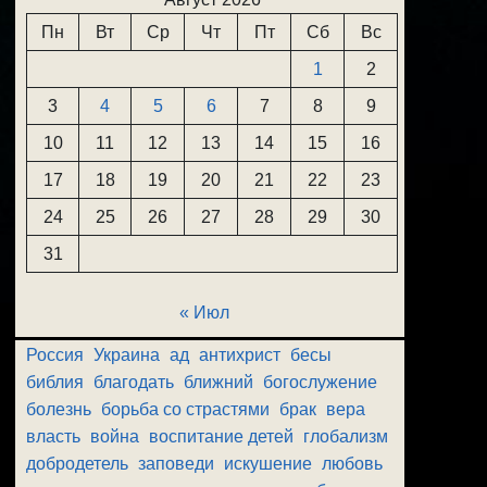
Пн
Вт
Ср
Чт
Пт
Сб
Вс
1
2
3
4
5
6
7
8
9
10
11
12
13
14
15
16
17
18
19
20
21
22
23
24
25
26
27
28
29
30
31
« Июл
Россия
Украина
ад
антихрист
бесы
библия
благодать
ближний
богослужение
болезнь
борьба со страстями
брак
вера
власть
война
воспитание детей
глобализм
добродетель
заповеди
искушение
любовь