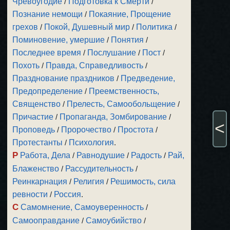
Чревоугодие
/
Подготовка к Смерти
/
Познание немощи
/
Покаяние, Прощение
грехов
/
Покой, Душевный мир
/
Политика
/
Поминовение, умершие
/
Понятия
/
Последнее время
/
Послушание
/
Пост
/
Похоть
/
Правда, Справедливость
/
Празднование праздников
/
Предведение,
Предопределение
/
Преемственность,
Священство
/
Прелесть, Самообольщение
/
Причастие
/
Пропаганда, Зомбирование
/
<
Проповедь
/
Пророчество
/
Простота
/
Протестанты
/
Психология
.
Р
Работа, Дела
/
Равнодушие
/
Радость
/
Рай,
Блаженство
/
Рассудительность
/
Реинкарнация
/
Религия
/
Решимость, сила
ревности
/
Россия
.
С
Самомнение, Самоуверенность
/
Самооправдание
/
Самоубийство
/