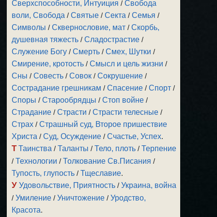
Сверхспособности, Интуиция
/
Свобода
воли, Свобода
/
Святые
/
Секта
/
Семья
/
Символы
/
Сквернословие, мат
/
Скорбь,
душевная тяжесть
/
Сладострастие
/
Служение Богу
/
Смерть
/
Смех, Шутки
/
Смирение, кротость
/
Смысл и цель жизни
/
Сны
/
Совесть
/
Совок
/
Сокрушение
/
Сострадание грешникам
/
Спасение
/
Спорт
/
Споры
/
Старообрядцы
/
Стоп войне
/
Страдание
/
Страсти
/
Страсти телесные
/
Страх
/
Страшный суд, Второе пришествие
Христа
/
Суд, Осуждение
/
Счастье, Успех
.
Т
Таинства
/
Таланты
/
Тело, плоть
/
Терпение
/
Технологии
/
Толкование Св.Писания
/
Тупость, глупость
/
Тщеславие
.
У
Удовольствие, Приятность
/
Украина, война
/
Умиление
/
Уничтожение
/
Уродство,
Красота
.