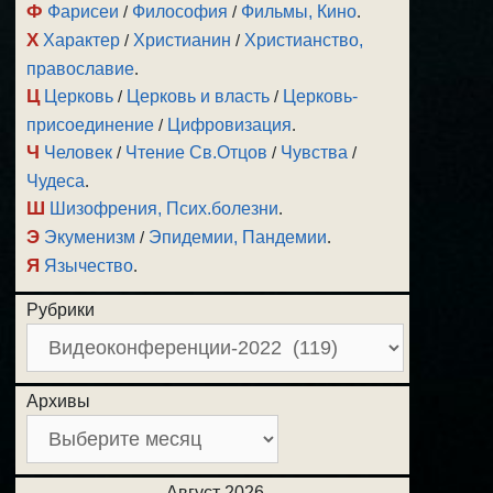
Ф
Фарисеи
/
Философия
/
Фильмы, Кино
.
Х
Характер
/
Христианин
/
Христианство,
православие
.
Ц
Церковь
/
Церковь и власть
/
Церковь-
присоединение
/
Цифровизация
.
Ч
Человек
/
Чтение Св.Отцов
/
Чувства
/
Чудеса
.
Ш
Шизофрения, Псих.болезни
.
Э
Экуменизм
/
Эпидемии, Пандемии
.
Я
Язычество
.
Рубрики
Архивы
Август 2026