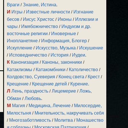
Враги
/
Знание, Истина
.
И
Игры
/
Известные личности
/
Изгнание
бесов
/
Иисус Христос
/
Иконы
/
Иллюзии и
чары
/
Имябожничество
/
Индуизм и др.
восточные религии
/
Иноверные
/
Инопланетяне
/
Информация, Блогер
/
Искупление
/
Искусство, Музыка
/
Искушение
/
Исповедничество
/
История
/
Иудеи
.
К
Канонизация
/
Каноны, законники
/
Катаклизмы
/
Катакомбники
/
Католичество
/
Колдовство, Суеверия
/
Конец света
/
Крест
/
Крещение
/
Крещение детей
/
Курение
.
Л
Лень, праздность
/
Лицемерие
/
Ложь,
Обман
/
Любовь
.
М
Магия
/
Медицина, Лечение
/
Милосердие,
Милостыня
/
Мнительность, накручивать себя
/
Многозаботливость
/
Молитва
/
Монашество
и соблазны
/
Московская Патриархия
/