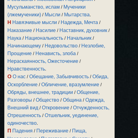
Мусульманство, ислам
/
Мученики
(лжемученики)
/
Мысли
/
Мытарства
.
Н
Навязчивые мысли
/
Надежда, Мечта
/
Наказание
/
Насилие
/
Наставник, духовник
/
Наука
/
Национальность
/
Начальник
/
Начинающему
/
Недовольство
/
Незлобие,
Прощение
/
Ненависть, злоба
/
Нераскаянность, Ожесточение
/
Нравственность
.
О
О нас
/
Обещание, Забывчивость
/
Обида,
Оскорбление
/
Обличение, вразумление
/
Обряды, внешнее, традиции
/
Общение,
Разговоры
/
Общество
/
Община
/
Одежда,
Внешний вид
/
Откровение
/
Отчужденность,
Отрешенность
/
Отшельник, уединение,
одиночество
.
П
Падения
/
Переживание
/
Пища,