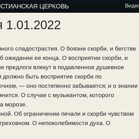
ИСТИАНСКАЯ ЦЕРКОВЬ
Виде
 1.01.2022
ного сладострастия. О боязни скорби, и бегстве
об ожидании ее конца. О восприятии скорби, и
ые предлоги влекут в подавленное душевное
м должно быть восприятие скорби по
очном, — оно постепенно забывается; и о знании
мнится. О случае с музыкантом, которого
на морозе.
вной. Об ограничении печали и скорби чувством
греховном. О непоколебимости духа. О