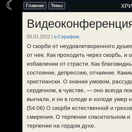
☾
Перейти
ХР
Главная
Темы
к
Видеоконференция
содержимому
05.01.2022
|
о.Серафим.
О скорби от неудовлетворенного душев
от нее. Как проходить через скорбь, и 
избавлении от страсти. Как благовидн
состояние, депрессию, отчаяние. Каки
христиански. О знании умовом, рассуд
сердечном, в чувстве, — оно всегда по
выгнали, и он в голоде и холоде умер 
(54:06) О скорби естественной и грехо
смирения. О терпении спасительном и 
терпении на гордом духе.