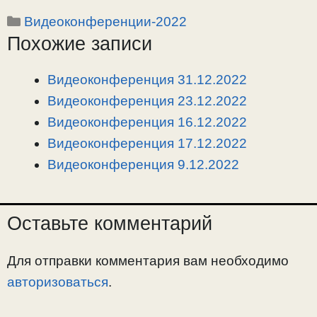
o
e
a
т
Рубрики
Видеоконференции-2022
p
l
c
п
Похожие записи
y
e
e
р
L
g
b
а
i
r
o
в
Видеоконференция 31.12.2022
n
a
o
и
Видеоконференция 23.12.2022
k
m
k
т
Видеоконференция 16.12.2022
ь
Видеоконференция 17.12.2022
Видеоконференция 9.12.2022
Оставьте комментарий
Для отправки комментария вам необходимо
авторизоваться
.