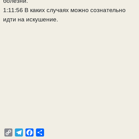
болезни.
1:11:56 В каких случаях можно сознательно
идти на искушение.
C
T
F
О