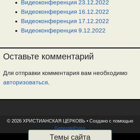
Видеоконференция 23.12.2022
k
m
k
т
Видеоконференция 16.12.2022
ь
Видеоконференция 17.12.2022
Видеоконференция 9.12.2022
Оставьте комментарий
Для отправки комментария вам необходимо
авторизоваться
.
© 2026 ХРИСТИАНСКАЯ ЦЕРКОВЬ
• Создано с помощью
GeneratePress
Темы сайта