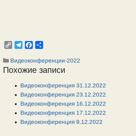
C
T
F
О
o
e
a
т
Рубрики
Видеоконференции-2022
p
l
c
п
Похожие записи
y
e
e
р
L
g
b
а
i
r
o
в
Видеоконференция 31.12.2022
n
a
o
и
Видеоконференция 23.12.2022
k
m
k
т
Видеоконференция 16.12.2022
ь
Видеоконференция 17.12.2022
Видеоконференция 9.12.2022