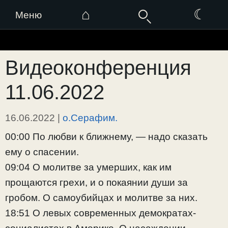
⌂
☾
Меню
Перейти
к
Видеоконференция
содержимому
11.06.2022
16.06.2022
|
о.Серафим.
00:00 По любви к ближнему, — надо сказать
ему о спасении.
09:04 О молитве за умерших, как им
прощаются грехи, и о покаянии души за
гробом. О самоубийцах и молитве за них.
18:51 О левых современных демократах-