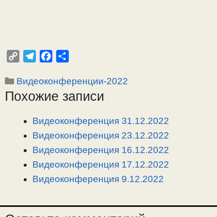
C
T
F
О
o
e
a
т
Рубрики
Видеоконференции-2022
p
l
c
п
Похожие записи
y
e
e
р
L
g
b
а
i
r
o
в
Видеоконференция 31.12.2022
n
a
o
и
Видеоконференция 23.12.2022
k
m
k
т
Видеоконференция 16.12.2022
ь
Видеоконференция 17.12.2022
Видеоконференция 9.12.2022