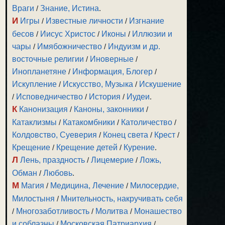
Враги
/
Знание, Истина
.
И
Игры
/
Известные личности
/
Изгнание
бесов
/
Иисус Христос
/
Иконы
/
Иллюзии и
чары
/
Имябожничество
/
Индуизм и др.
восточные религии
/
Иноверные
/
Инопланетяне
/
Информация, Блогер
/
Искупление
/
Искусство, Музыка
/
Искушение
/
Исповедничество
/
История
/
Иудеи
.
К
Канонизация
/
Каноны, законники
/
Катаклизмы
/
Катакомбники
/
Католичество
/
Колдовство, Суеверия
/
Конец света
/
Крест
/
Крещение
/
Крещение детей
/
Курение
.
Л
Лень, праздность
/
Лицемерие
/
Ложь,
Обман
/
Любовь
.
М
Магия
/
Медицина, Лечение
/
Милосердие,
Милостыня
/
Мнительность, накручивать себя
/
Многозаботливость
/
Молитва
/
Монашество
и соблазны
/
Московская Патриархия
/