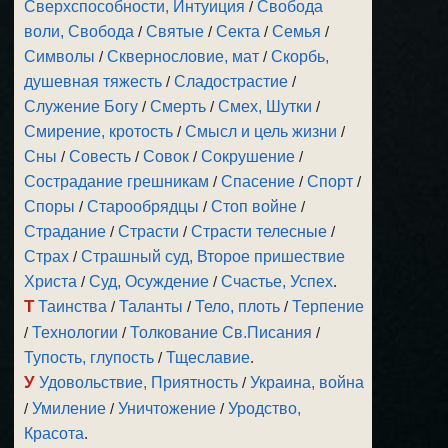
Сверхспособности, Интуиция
/
Свобода
воли, Свобода
/
Святые
/
Секта
/
Семья
/
Символы
/
Сквернословие, мат
/
Скорбь,
душевная тяжесть
/
Сладострастие
/
Служение Богу
/
Смерть
/
Смех, Шутки
/
Смирение, кротость
/
Смысл и цель жизни
/
Сны
/
Совесть
/
Совок
/
Сокрушение
/
Сострадание грешникам
/
Спасение
/
Спорт
/
Споры
/
Старообрядцы
/
Стоп войне
/
Страдание
/
Страсти
/
Страсти телесные
/
Страх
/
Страшный суд, Второе пришествие
Христа
/
Суд, Осуждение
/
Счастье, Успех
.
Т
Таинства
/
Таланты
/
Тело, плоть
/
Терпение
/
Технологии
/
Толкование Св.Писания
/
Тупость, глупость
/
Тщеславие
.
У
Удовольствие, Приятность
/
Украина, война
/
Умиление
/
Уничтожение
/
Уродство,
Красота
.