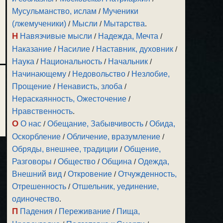
Мусульманство, ислам
/
Мученики
(лжемученики)
/
Мысли
/
Мытарства
.
Н
Навязчивые мысли
/
Надежда, Мечта
/
Наказание
/
Насилие
/
Наставник, духовник
/
Наука
/
Национальность
/
Начальник
/
Начинающему
/
Недовольство
/
Незлобие,
Прощение
/
Ненависть, злоба
/
Нераскаянность, Ожесточение
/
Нравственность
.
О
О нас
/
Обещание, Забывчивость
/
Обида,
Оскорбление
/
Обличение, вразумление
/
Обряды, внешнее, традиции
/
Общение,
Разговоры
/
Общество
/
Община
/
Одежда,
Внешний вид
/
Откровение
/
Отчужденность,
Отрешенность
/
Отшельник, уединение,
одиночество
.
П
Падения
/
Переживание
/
Пища,