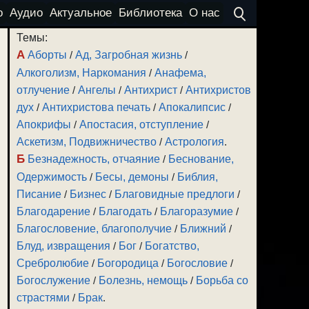
о
Аудио
Актуальное
Библиотека
О нас
Темы:
А
Аборты
/
Ад, Загробная жизнь
/
Алкоголизм, Наркомания
/
Анафема,
отлучение
/
Ангелы
/
Антихрист
/
Антихристов
дух
/
Антихристова печать
/
Апокалипсис
/
Апокрифы
/
Апостасия, отступление
/
Аскетизм, Подвижничество
/
Астрология
.
Б
Безнадежность, отчаяние
/
Беснование,
Одержимость
/
Бесы, демоны
/
Библия,
Писание
/
Бизнес
/
Благовидные предлоги
/
Благодарение
/
Благодать
/
Благоразумие
/
Благословение, благополучие
/
Ближний
/
Блуд, извращения
/
Бог
/
Богатство,
Сребролюбие
/
Богородица
/
Богословие
/
Богослужение
/
Болезнь, немощь
/
Борьба со
страстями
/
Брак
.