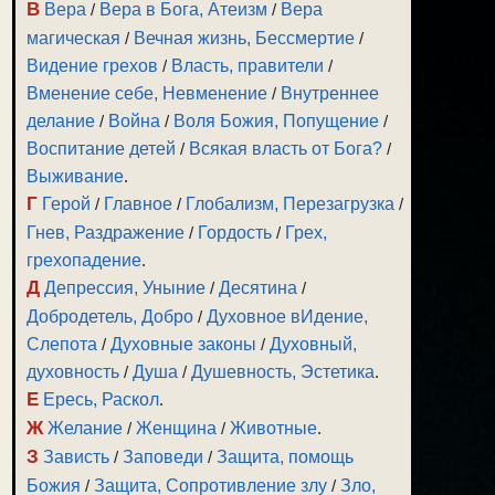
В
Вера
/
Вера в Бога, Атеизм
/
Вера
магическая
/
Вечная жизнь, Бессмертие
/
Видение грехов
/
Власть, правители
/
Вменение себе, Невменение
/
Внутреннее
делание
/
Война
/
Воля Божия, Попущение
/
Воспитание детей
/
Всякая власть от Бога?
/
Выживание
.
Г
Герой
/
Главное
/
Глобализм, Перезагрузка
/
Гнев, Раздражение
/
Гордость
/
Грех,
грехопадение
.
Д
Депрессия, Уныние
/
Десятина
/
Добродетель, Добро
/
Духовное вИдение,
Слепота
/
Духовные законы
/
Духовный,
духовность
/
Душа
/
Душевность, Эстетика
.
Е
Ересь, Раскол
.
Ж
Желание
/
Женщина
/
Животные
.
З
Зависть
/
Заповеди
/
Защита, помощь
Божия
/
Защита, Сопротивление злу
/
Зло,