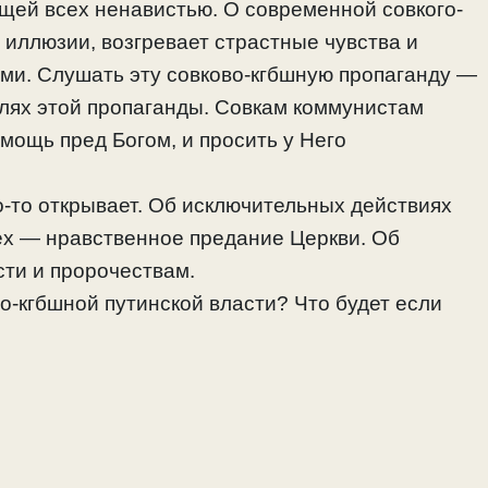
щей всех ненавистью. О современной совкого-
 иллюзии, возгревает страстные чувства и
и. Слушать эту совково-кгбшную пропаганду —
целях этой пропаганды. Совкам коммунистам
мощь пред Богом, и просить у Него
то-то открывает. Об исключительных действиях
ех — нравственное предание Церкви. Об
сти и пророчествам.
во-кгбшной путинской власти? Что будет если