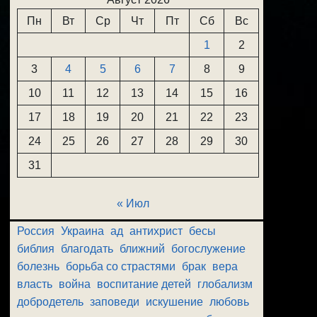
Пн
Вт
Ср
Чт
Пт
Сб
Вс
1
2
3
4
5
6
7
8
9
10
11
12
13
14
15
16
17
18
19
20
21
22
23
24
25
26
27
28
29
30
31
« Июл
Россия
Украина
ад
антихрист
бесы
библия
благодать
ближний
богослужение
болезнь
борьба со страстями
брак
вера
власть
война
воспитание детей
глобализм
добродетель
заповеди
искушение
любовь