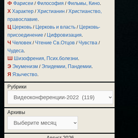
Ф
Фарисеи
/
Философия
/
Фильмы, Кино
.
Х
Характер
/
Христианин
/
Христианство,
православие
.
Ц
Церковь
/
Церковь и власть
/
Церковь-
присоединение
/
Цифровизация
.
Ч
Человек
/
Чтение Св.Отцов
/
Чувства
/
Чудеса
.
Ш
Шизофрения, Псих.болезни
.
Э
Экуменизм
/
Эпидемии, Пандемии
.
Я
Язычество
.
Рубрики
Архивы
Август 2026