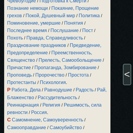
Чревоугодие
/
Подготовка к Смерти
/
Познание немощи
/
Покаяние, Прощение
грехов
/
Покой, Душевный мир
/
Политика
/
Поминовение, умершие
/
Понятия
/
Последнее время
/
Послушание
/
Пост
/
Похоть
/
Правда, Справедливость
/
Празднование праздников
/
Предведение,
Предопределение
/
Преемственность,
Священство
/
Прелесть, Самообольщение
/
Причастие
/
Пропаганда, Зомбирование
/
<
Проповедь
/
Пророчество
/
Простота
/
Протестанты
/
Психология
.
Р
Работа, Дела
/
Равнодушие
/
Радость
/
Рай,
Блаженство
/
Рассудительность
/
Реинкарнация
/
Религия
/
Решимость, сила
ревности
/
Россия
.
С
Самомнение, Самоуверенность
/
Самооправдание
/
Самоубийство
/