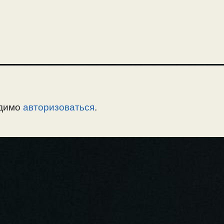
одимо
авторизоваться
.