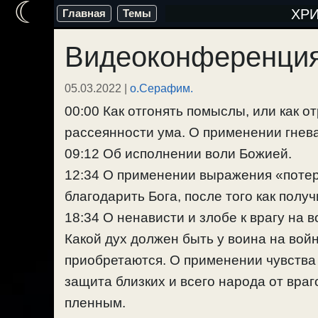
☾
Перейти
ХР
Главная
Темы
к
Видеоконференция
содержимому
05.03.2022
|
о.Серафим.
00:00 Как отгонять помыслы, или как 
рассеянности ума. О применении гнева
09:12 Об исполнении воли Божией.
12:34 О применении выражения «потер
благодарить Бога, после того как полу
18:34 О ненависти и злобе к врагу на 
Какой дух должен быть у воина на войн
приобретаются. О применении чувства
защита близких и всего народа от враг
пленным.