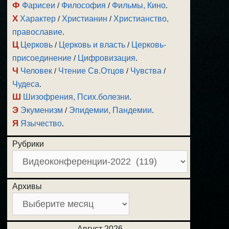
Ф
Фарисеи
/
Философия
/
Фильмы, Кино
.
Х
Характер
/
Христианин
/
Христианство,
православие
.
Ц
Церковь
/
Церковь и власть
/
Церковь-
присоединение
/
Цифровизация
.
Ч
Человек
/
Чтение Св.Отцов
/
Чувства
/
Чудеса
.
Ш
Шизофрения, Псих.болезни
.
Э
Экуменизм
/
Эпидемии, Пандемии
.
Я
Язычество
.
Рубрики
Архивы
Август 2026