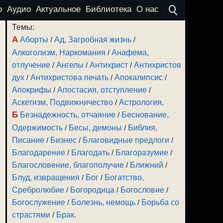
о
Аудио
Актуальное
Библиотека
О нас
Темы:
А
Аборты
/
Ад, Загробная жизнь
/
Алкоголизм, Наркомания
/
Анафема,
отлучение
/
Ангелы
/
Антихрист
/
Антихристов
дух
/
Антихристова печать
/
Апокалипсис
/
Апокрифы
/
Апостасия, отступление
/
Аскетизм, Подвижничество
/
Астрология
.
Б
Безнадежность, отчаяние
/
Беснование,
Одержимость
/
Бесы, демоны
/
Библия,
Писание
/
Бизнес
/
Благовидные предлоги
/
Благодарение
/
Благодать
/
Благоразумие
/
Благословение, благополучие
/
Ближний
/
Блуд, извращения
/
Бог
/
Богатство,
Сребролюбие
/
Богородица
/
Богословие
/
Богослужение
/
Болезнь, немощь
/
Борьба со
страстями
/
Брак
.