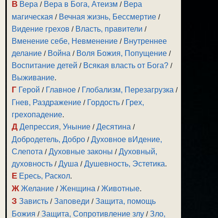
В
Вера
/
Вера в Бога, Атеизм
/
Вера
магическая
/
Вечная жизнь, Бессмертие
/
Видение грехов
/
Власть, правители
/
Вменение себе, Невменение
/
Внутреннее
делание
/
Война
/
Воля Божия, Попущение
/
Воспитание детей
/
Всякая власть от Бога?
/
Выживание
.
Г
Герой
/
Главное
/
Глобализм, Перезагрузка
/
Гнев, Раздражение
/
Гордость
/
Грех,
грехопадение
.
Д
Депрессия, Уныние
/
Десятина
/
Добродетель, Добро
/
Духовное вИдение,
Слепота
/
Духовные законы
/
Духовный,
духовность
/
Душа
/
Душевность, Эстетика
.
Е
Ересь, Раскол
.
Ж
Желание
/
Женщина
/
Животные
.
З
Зависть
/
Заповеди
/
Защита, помощь
Божия
/
Защита, Сопротивление злу
/
Зло,