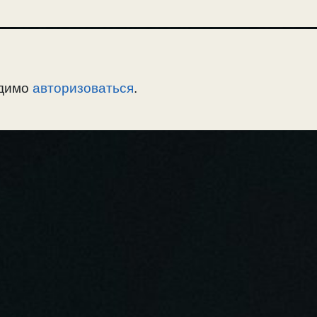
одимо
авторизоваться
.