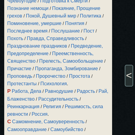
Чревоугодие
/
Подготовка к Смерти
/
Познание немощи
/
Покаяние, Прощение
грехов
/
Покой, Душевный мир
/
Политика
/
Поминовение, умершие
/
Понятия
/
Последнее время
/
Послушание
/
Пост
/
Похоть
/
Правда, Справедливость
/
Празднование праздников
/
Предведение,
Предопределение
/
Преемственность,
Священство
/
Прелесть, Самообольщение
/
Причастие
/
Пропаганда, Зомбирование
/
<
Проповедь
/
Пророчество
/
Простота
/
Протестанты
/
Психология
.
Р
Работа, Дела
/
Равнодушие
/
Радость
/
Рай,
Блаженство
/
Рассудительность
/
Реинкарнация
/
Религия
/
Решимость, сила
ревности
/
Россия
.
С
Самомнение, Самоуверенность
/
Самооправдание
/
Самоубийство
/