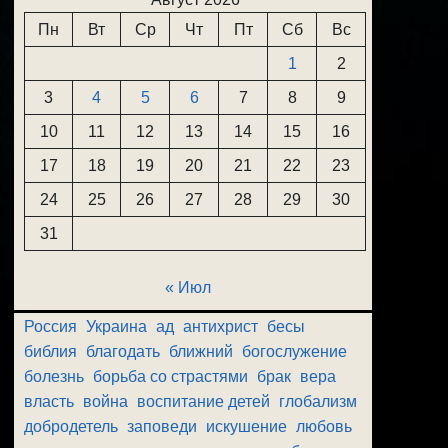
Пн
Вт
Ср
Чт
Пт
Сб
Вс
1
2
3
4
5
6
7
8
9
10
11
12
13
14
15
16
17
18
19
20
21
22
23
24
25
26
27
28
29
30
31
« Июл
Россия
Украина
ад
антихрист
бесы
библия
благодать
ближний
богослужение
болезнь
борьба со страстями
брак
вера
власть
война
воспитание детей
глобализм
добродетель
заповеди
искушение
любовь