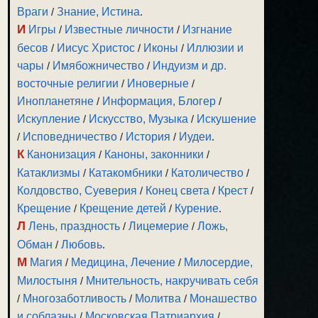
Враги
/
Знание, Истина
.
И
Игры
/
Известные личности
/
Изгнание
бесов
/
Иисус Христос
/
Иконы
/
Иллюзии и
чары
/
Имябожничество
/
Индуизм и др.
восточные религии
/
Иноверные
/
Инопланетяне
/
Информация, Блогер
/
Искупление
/
Искусство, Музыка
/
Искушение
/
Исповедничество
/
История
/
Иудеи
.
К
Канонизация
/
Каноны, законники
/
Катаклизмы
/
Катакомбники
/
Католичество
/
Колдовство, Суеверия
/
Конец света
/
Крест
/
Крещение
/
Крещение детей
/
Курение
.
Л
Лень, праздность
/
Лицемерие
/
Ложь,
Обман
/
Любовь
.
М
Магия
/
Медицина, Лечение
/
Милосердие,
Милостыня
/
Мнительность, накручивать себя
/
Многозаботливость
/
Молитва
/
Монашество
и соблазны
/
Московская Патриархия
/