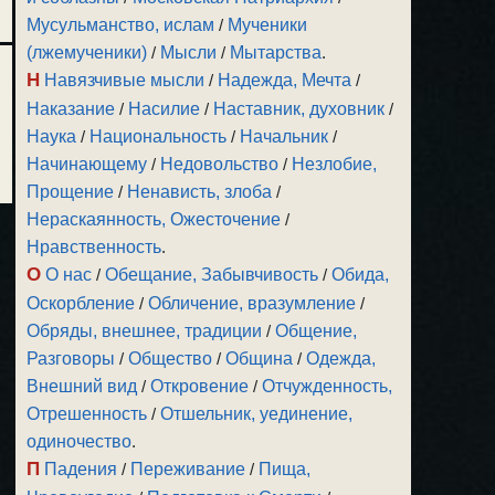
Мусульманство, ислам
/
Мученики
(лжемученики)
/
Мысли
/
Мытарства
.
Н
Навязчивые мысли
/
Надежда, Мечта
/
Наказание
/
Насилие
/
Наставник, духовник
/
Наука
/
Национальность
/
Начальник
/
Начинающему
/
Недовольство
/
Незлобие,
Прощение
/
Ненависть, злоба
/
Нераскаянность, Ожесточение
/
Нравственность
.
О
О нас
/
Обещание, Забывчивость
/
Обида,
Оскорбление
/
Обличение, вразумление
/
Обряды, внешнее, традиции
/
Общение,
Разговоры
/
Общество
/
Община
/
Одежда,
Внешний вид
/
Откровение
/
Отчужденность,
Отрешенность
/
Отшельник, уединение,
одиночество
.
П
Падения
/
Переживание
/
Пища,