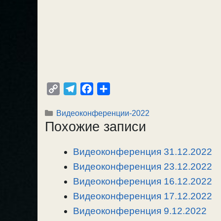
C
T
F
О
o
e
a
т
Рубрики
Видеоконференции-2022
p
l
c
п
Похожие записи
y
e
e
р
L
g
b
а
Видеоконференция 31.12.2022
i
r
o
в
n
Видеоконференция 23.12.2022
a
o
и
k
m
k
т
Видеоконференция 16.12.2022
ь
Видеоконференция 17.12.2022
Видеоконференция 9.12.2022