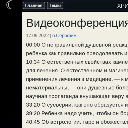
☾
Перейти
ХР
Главная
Темы
к
Видеоконференция
содержимому
17.09.2022
|
о.Серафим.
00:00 О неправильной душевной реакци
ребенка как правильно преодолевать и
10:34 О естественных свойствах камне
для лечения. О естественном и магич
применения лечения в медицине, — к ме
нематериальны, — они душевные болез
научная пропаганда внушающая веру в
33:20 О суеверии, как оно образуется 
39:20 Ребенка надо учить, чтобы он б
40:45 Об астрологии, таро и обожеств