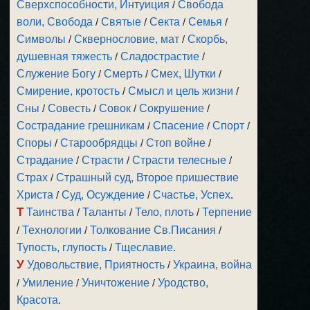
Сверхспособности, Интуиция
/
Свобода
воли, Свобода
/
Святые
/
Секта
/
Семья
/
Символы
/
Сквернословие, мат
/
Скорбь,
душевная тяжесть
/
Сладострастие
/
Служение Богу
/
Смерть
/
Смех, Шутки
/
Смирение, кротость
/
Смысл и цель жизни
/
Сны
/
Совесть
/
Совок
/
Сокрушение
/
Сострадание грешникам
/
Спасение
/
Спорт
/
Споры
/
Старообрядцы
/
Стоп войне
/
Страдание
/
Страсти
/
Страсти телесные
/
Страх
/
Страшный суд, Второе пришествие
Христа
/
Суд, Осуждение
/
Счастье, Успех
.
Т
Таинства
/
Таланты
/
Тело, плоть
/
Терпение
/
Технологии
/
Толкование Св.Писания
/
Тупость, глупость
/
Тщеславие
.
У
Удовольствие, Приятность
/
Украина, война
/
Умиление
/
Уничтожение
/
Уродство,
Красота
.