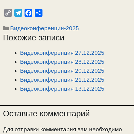
C
T
F
О
o
e
a
т
Рубрики
Видеоконференции-2025
p
l
c
п
Похожие записи
y
e
e
р
L
g
b
а
i
r
o
в
Видеоконференция 27.12.2025
n
a
o
и
Видеоконференция 28.12.2025
k
m
k
т
Видеоконференция 20.12.2025
ь
Видеоконференция 21.12.2025
Видеоконференция 13.12.2025
Оставьте комментарий
Для отправки комментария вам необходимо