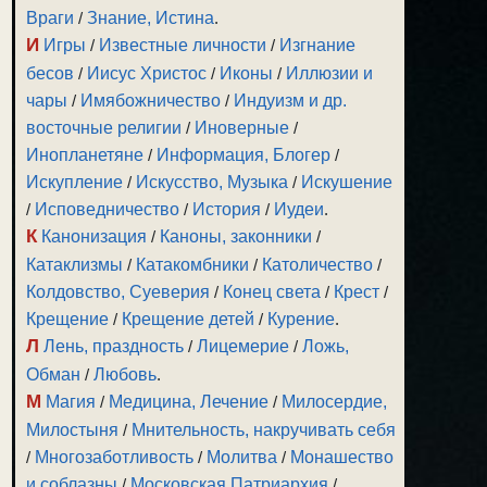
Враги
/
Знание, Истина
.
И
Игры
/
Известные личности
/
Изгнание
бесов
/
Иисус Христос
/
Иконы
/
Иллюзии и
чары
/
Имябожничество
/
Индуизм и др.
восточные религии
/
Иноверные
/
Инопланетяне
/
Информация, Блогер
/
Искупление
/
Искусство, Музыка
/
Искушение
/
Исповедничество
/
История
/
Иудеи
.
К
Канонизация
/
Каноны, законники
/
Катаклизмы
/
Катакомбники
/
Католичество
/
Колдовство, Суеверия
/
Конец света
/
Крест
/
Крещение
/
Крещение детей
/
Курение
.
Л
Лень, праздность
/
Лицемерие
/
Ложь,
Обман
/
Любовь
.
М
Магия
/
Медицина, Лечение
/
Милосердие,
Милостыня
/
Мнительность, накручивать себя
/
Многозаботливость
/
Молитва
/
Монашество
и соблазны
/
Московская Патриархия
/