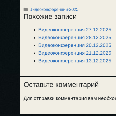
o
e
a
т
Рубрики
Видеоконференции-2025
p
l
c
п
Похожие записи
y
e
e
р
L
g
b
а
Видеоконференция 27.12.2025
i
r
o
в
n
Видеоконференция 28.12.2025
a
o
и
k
m
k
т
Видеоконференция 20.12.2025
ь
Видеоконференция 21.12.2025
Видеоконференция 13.12.2025
Оставьте комментарий
Для отправки комментария вам необх