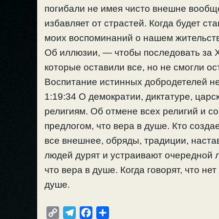
погибали не имея чисто внешне вообщ
избавляет от страстей. Когда будет ста
моих воспоминаний о нашем жительстве
Об иллюзии, — чтобы последовать за Х
которые оставили все, но не смогли о
Воспитание истинных добродетелей не
1:19:34 О демократии, диктатуре, царс
религиям. Об отмене всех религий и с
предлогом, что вера в душе. Кто созда
все внешнее, обряды, традиции, настав
людей дурят и устраивают очередной л
что вера в душе. Когда говорят, что нет
душе.
C
T
F
О