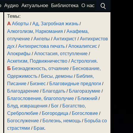
о
Аудио
Актуальное
Библиотека
О нас
Темы:
А
Аборты
/
Ад, Загробная жизнь
/
Алкоголизм, Наркомания
/
Анафема,
отлучение
/
Ангелы
/
Антихрист
/
Антихристов
дух
/
Антихристова печать
/
Апокалипсис
/
Апокрифы
/
Апостасия, отступление
/
Аскетизм, Подвижничество
/
Астрология
.
Б
Безнадежность, отчаяние
/
Беснование,
Одержимость
/
Бесы, демоны
/
Библия,
Писание
/
Бизнес
/
Благовидные предлоги
/
Благодарение
/
Благодать
/
Благоразумие
/
Благословение, благополучие
/
Ближний
/
Блуд, извращения
/
Бог
/
Богатство,
Сребролюбие
/
Богородица
/
Богословие
/
Богослужение
/
Болезнь, немощь
/
Борьба со
страстями
/
Брак
.