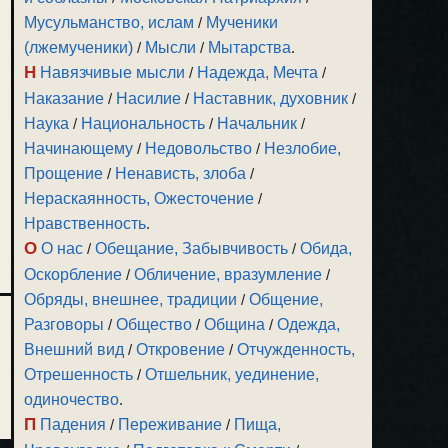
Мусульманство, ислам
/
Мученики
(лжемученики)
/
Мысли
/
Мытарства
.
Н
Навязчивые мысли
/
Надежда, Мечта
/
Наказание
/
Насилие
/
Наставник, духовник
/
Наука
/
Национальность
/
Начальник
/
Начинающему
/
Недовольство
/
Незлобие,
Прощение
/
Ненависть, злоба
/
Нераскаянность, Ожесточение
/
Нравственность
.
О
О нас
/
Обещание, Забывчивость
/
Обида,
Оскорбление
/
Обличение, вразумление
/
Обряды, внешнее, традиции
/
Общение,
Разговоры
/
Общество
/
Община
/
Одежда,
Внешний вид
/
Откровение
/
Отчужденность,
Отрешенность
/
Отшельник, уединение,
одиночество
.
П
Падения
/
Переживание
/
Пища,