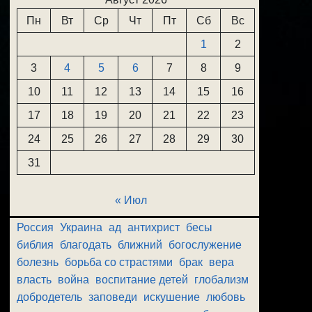
Пн
Вт
Ср
Чт
Пт
Сб
Вс
1
2
3
4
5
6
7
8
9
10
11
12
13
14
15
16
17
18
19
20
21
22
23
24
25
26
27
28
29
30
31
« Июл
Россия
Украина
ад
антихрист
бесы
библия
благодать
ближний
богослужение
болезнь
борьба со страстями
брак
вера
власть
война
воспитание детей
глобализм
добродетель
заповеди
искушение
любовь