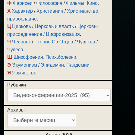
Ф
Фарисеи
/
Философия
/
Фильмы, Кино
.
Х
Характер
/
Христианин
/
Христианство,
православие
.
Ц
Церковь
/
Церковь и власть
/
Церковь-
присоединение
/
Цифровизация
.
Ч
Человек
/
Чтение Св.Отцов
/
Чувства
/
Чудеса
.
Ш
Шизофрения, Псих.болезни
.
Э
Экуменизм
/
Эпидемии, Пандемии
.
Я
Язычество
.
Рубрики
Архивы
Август 2026