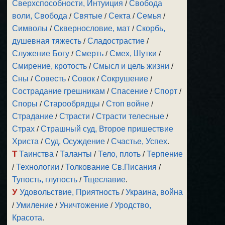
Сверхспособности, Интуиция
/
Свобода
воли, Свобода
/
Святые
/
Секта
/
Семья
/
Символы
/
Сквернословие, мат
/
Скорбь,
душевная тяжесть
/
Сладострастие
/
Служение Богу
/
Смерть
/
Смех, Шутки
/
Смирение, кротость
/
Смысл и цель жизни
/
Сны
/
Совесть
/
Совок
/
Сокрушение
/
Сострадание грешникам
/
Спасение
/
Спорт
/
Споры
/
Старообрядцы
/
Стоп войне
/
Страдание
/
Страсти
/
Страсти телесные
/
Страх
/
Страшный суд, Второе пришествие
Христа
/
Суд, Осуждение
/
Счастье, Успех
.
Т
Таинства
/
Таланты
/
Тело, плоть
/
Терпение
/
Технологии
/
Толкование Св.Писания
/
Тупость, глупость
/
Тщеславие
.
У
Удовольствие, Приятность
/
Украина, война
/
Умиление
/
Уничтожение
/
Уродство,
Красота
.