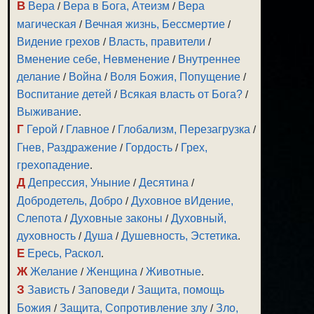
В
Вера
/
Вера в Бога, Атеизм
/
Вера
магическая
/
Вечная жизнь, Бессмертие
/
Видение грехов
/
Власть, правители
/
Вменение себе, Невменение
/
Внутреннее
делание
/
Война
/
Воля Божия, Попущение
/
Воспитание детей
/
Всякая власть от Бога?
/
Выживание
.
Г
Герой
/
Главное
/
Глобализм, Перезагрузка
/
Гнев, Раздражение
/
Гордость
/
Грех,
грехопадение
.
Д
Депрессия, Уныние
/
Десятина
/
Добродетель, Добро
/
Духовное вИдение,
Слепота
/
Духовные законы
/
Духовный,
духовность
/
Душа
/
Душевность, Эстетика
.
Е
Ересь, Раскол
.
Ж
Желание
/
Женщина
/
Животные
.
З
Зависть
/
Заповеди
/
Защита, помощь
Божия
/
Защита, Сопротивление злу
/
Зло,