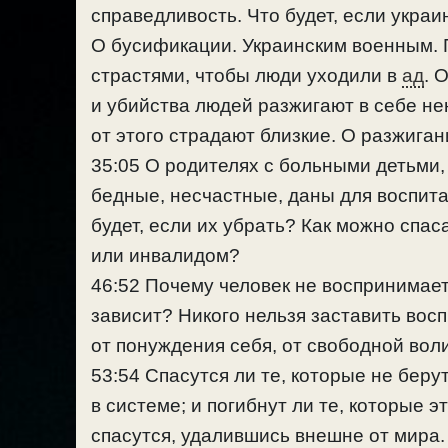
справедливость. Что будет, если укра
О бусификации. Украинским военным.
страстями, чтобы люди уходили в
ад
. 
и убийства людей разжигают в себе нен
от этого страдают близкие. О разжига
35:05 О родителях с больными детьми,
бедные, несчастные, даны для воспит
будет, если их убрать? Как можно спас
или инвалидом?
46:52 Почему человек не воспринимает т
зависит? Никого нельзя заставить вос
от понуждения себя, от свободной воли
53:54 Спасутся ли те, которые не беру
в системе; и погибнут ли те, которые э
спасутся, удалившись внешне от мира.