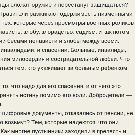
инцы сложат оружие и перестанут защищаться?
 Правители разжигают одержимость низменными
О тех, которые через просмотры военных роликов
ависть, злобу, злорадство, садизм; и как потом
нии бесами ненависти и злобы между всеми.
 инвалидами, и спасении. Больные, инвалиды,
ания милосердия и сострадательной любви. Что
аться тем, кто ухаживает за больным ребенком
о, что надо для его спасения, и от чего это
принять истину помимо его воли. Добродетели —
.
т цифровые документы, отказались от пенсии, не
то возьмут? Тем, которые надеются, что они
 Как многие пустынники заходили в прелесть и