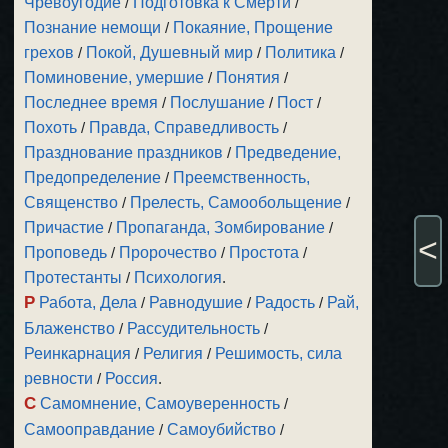
Чревоугодие
/
Подготовка к Смерти
/
Познание немощи
/
Покаяние, Прощение
грехов
/
Покой, Душевный мир
/
Политика
/
Поминовение, умершие
/
Понятия
/
Последнее время
/
Послушание
/
Пост
/
Похоть
/
Правда, Справедливость
/
Празднование праздников
/
Предведение,
Предопределение
/
Преемственность,
Священство
/
Прелесть, Самообольщение
/
Причастие
/
Пропаганда, Зомбирование
/
<
Проповедь
/
Пророчество
/
Простота
/
Протестанты
/
Психология
.
Р
Работа, Дела
/
Равнодушие
/
Радость
/
Рай,
Блаженство
/
Рассудительность
/
Реинкарнация
/
Религия
/
Решимость, сила
ревности
/
Россия
.
С
Самомнение, Самоуверенность
/
Самооправдание
/
Самоубийство
/