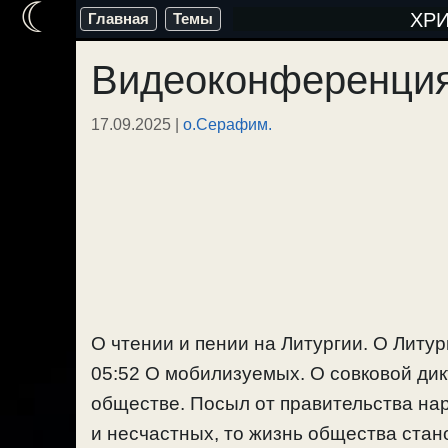
☾
Перейти
ХР
Главная
Темы
к
Видеоконференция
содержимому
17.09.2025
|
о.Серафим.
О чтении и пении на Литургии. О Литур
05:52 О мобилизуемых. О совковой дик
обществе. Посыл от правительства на
и несчастных, то жизнь общества стан