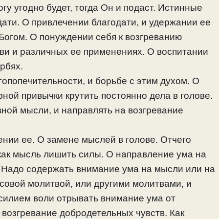
огу угодно будет, тогда Он и подаст. Истинные
ати. О привлечении благодати, и удержании ее
Богом. О понуждении себя к возгреванию
ви и различных ее применениях. О воспитании
орбях.
гопопечительности, и борьбе с этим духом. О
рной привычки крутить постоянно дела в голове.
ной мысли, и направлять на возгревание
ении ее. О замене мыслей в голове. Отчего
 как мысль лишить силы. О направление ума на
. Надо содержать внимание ума на мысли или на
совой молитвой, или другими молитвами, и
усилием воли отрывать внимание ума от
 возгревание добродетельных чувств. Как