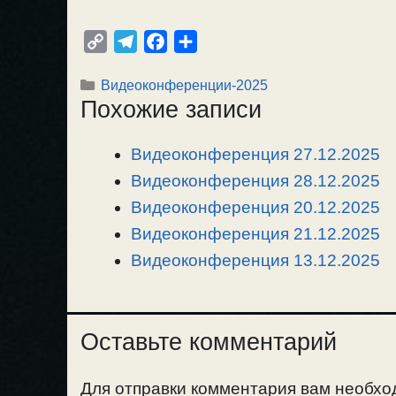
C
T
F
О
o
e
a
т
Рубрики
Видеоконференции-2025
p
l
c
п
Похожие записи
y
e
e
р
L
g
b
а
Видеоконференция 27.12.2025
i
r
o
в
n
Видеоконференция 28.12.2025
a
o
и
k
m
k
т
Видеоконференция 20.12.2025
ь
Видеоконференция 21.12.2025
Видеоконференция 13.12.2025
Оставьте комментарий
Для отправки комментария вам необх