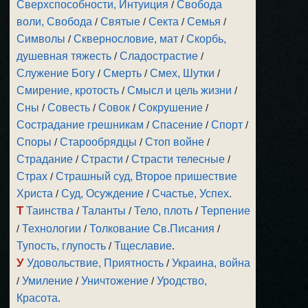
Сверхспособности, Интуиция
/
Свобода
воли, Свобода
/
Святые
/
Секта
/
Семья
/
Символы
/
Сквернословие, мат
/
Скорбь,
душевная тяжесть
/
Сладострастие
/
Служение Богу
/
Смерть
/
Смех, Шутки
/
Смирение, кротость
/
Смысл и цель жизни
/
Сны
/
Совесть
/
Совок
/
Сокрушение
/
Сострадание грешникам
/
Спасение
/
Спорт
/
Споры
/
Старообрядцы
/
Стоп войне
/
Страдание
/
Страсти
/
Страсти телесные
/
Страх
/
Страшный суд, Второе пришествие
Христа
/
Суд, Осуждение
/
Счастье, Успех
.
Т
Таинства
/
Таланты
/
Тело, плоть
/
Терпение
/
Технологии
/
Толкование Св.Писания
/
Тупость, глупость
/
Тщеславие
.
У
Удовольствие, Приятность
/
Украина, война
/
Умиление
/
Уничтожение
/
Уродство,
Красота
.