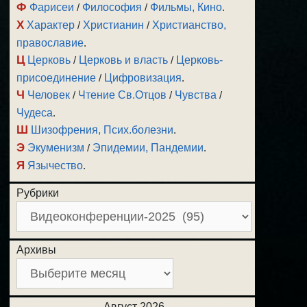
Ф
Фарисеи
/
Философия
/
Фильмы, Кино
.
Х
Характер
/
Христианин
/
Христианство,
православие
.
Ц
Церковь
/
Церковь и власть
/
Церковь-
присоединение
/
Цифровизация
.
Ч
Человек
/
Чтение Св.Отцов
/
Чувства
/
Чудеса
.
Ш
Шизофрения, Псих.болезни
.
Э
Экуменизм
/
Эпидемии, Пандемии
.
Я
Язычество
.
Рубрики
Архивы
Август 2026