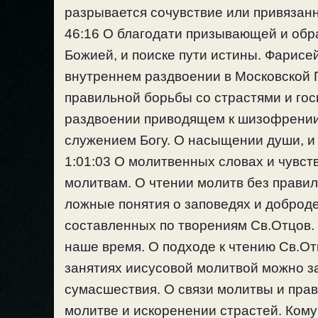
разрывается сочувствие или привязанн
46:16 О благодати призывающей и обр
Божией, и поиске пути истины. Фарисе
внутреннем раздвоении в Московской 
правильной борьбы со страстями и го
раздвоении приводящем к шизофрении
служением Богу. О насыщении души, и
1:01:03 О молитвенных словах и чувст
молитвам. О чтении молитв без прави
ложные понятия о заповедях и доброде
составленных по творениям Св.Отцов. 
наше время. О подходе к чтению Св.Отц
занятиях иисусовой молитвой можно за
сумасшествия. О связи молитвы и пра
молитве и искоренении страстей. Кому