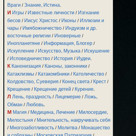
Враги
/
Знание, Истина
.
И
Игры
/
Известные личности
/
Изгнание
бесов
/
Иисус Христос
/
Иконы
/
Иллюзии и
чары
/
Имябожничество
/
Индуизм и др.
восточные религии
/
Иноверные
/
Инопланетяне
/
Информация, Блогер
/
Искупление
/
Искусство, Музыка
/
Искушение
/
Исповедничество
/
История
/
Иудеи
.
К
Канонизация
/
Каноны, законники
/
Катаклизмы
/
Катакомбники
/
Католичество
/
Колдовство, Суеверия
/
Конец света
/
Крест
/
Крещение
/
Крещение детей
/
Курение
.
Л
Лень, праздность
/
Лицемерие
/
Ложь,
Обман
/
Любовь
.
М
Магия
/
Медицина, Лечение
/
Милосердие,
Милостыня
/
Мнительность, накручивать себя
/
Многозаботливость
/
Молитва
/
Монашество
и соблазны
/
Московская Патриархия
/