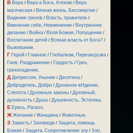
В
Вера
/
Вера в Бога, Атеизм
/
Вера
магическая
/
Вечная жизнь, Бессмертие
/
Видение грехов
/
Власть, правители
/
Вменение себе, Невменение
/
Внутреннее
делание
/
Война
/
Воля Божия, Попущение
/
Воспитание детей
/
Всякая власть от Бога?
/
Выживание
.
Г
Герой
/
Главное
/
Глобализм, Перезагрузка
/
Гнев, Раздражение
/
Гордость
/
Грех,
грехопадение
.
Д
Депрессия, Уныние
/
Десятина
/
Добродетель, Добро
/
Духовное вИдение,
Слепота
/
Духовные законы
/
Духовный,
духовность
/
Душа
/
Душевность, Эстетика
.
Е
Ересь, Раскол
.
Ж
Желание
/
Женщина
/
Животные
.
З
Зависть
/
Заповеди
/
Защита, помощь
Божия
/
Защита, Сопротивление злу
/
Зло,