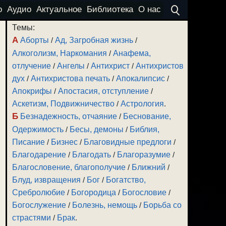
о
Аудио
Актуальное
Библиотека
О нас
Темы:
А
Аборты
/
Ад, Загробная жизнь
/
Алкоголизм, Наркомания
/
Анафема,
отлучение
/
Ангелы
/
Антихрист
/
Антихристов
дух
/
Антихристова печать
/
Апокалипсис
/
Апокрифы
/
Апостасия, отступление
/
Аскетизм, Подвижничество
/
Астрология
.
Б
Безнадежность, отчаяние
/
Беснование,
Одержимость
/
Бесы, демоны
/
Библия,
Писание
/
Бизнес
/
Благовидные предлоги
/
Благодарение
/
Благодать
/
Благоразумие
/
Благословение, благополучие
/
Ближний
/
Блуд, извращения
/
Бог
/
Богатство,
Сребролюбие
/
Богородица
/
Богословие
/
Богослужение
/
Болезнь, немощь
/
Борьба со
страстями
/
Брак
.