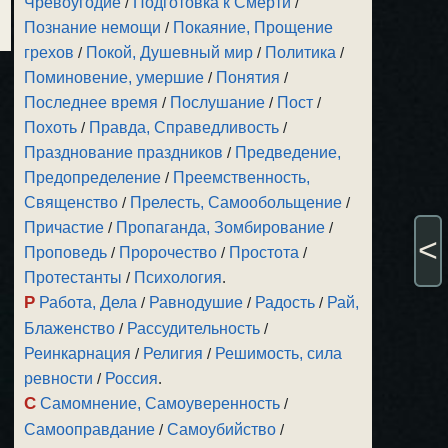
Чревоугодие
/
Подготовка к Смерти
/
Познание немощи
/
Покаяние, Прощение
грехов
/
Покой, Душевный мир
/
Политика
/
Поминовение, умершие
/
Понятия
/
Последнее время
/
Послушание
/
Пост
/
Похоть
/
Правда, Справедливость
/
Празднование праздников
/
Предведение,
Предопределение
/
Преемственность,
Священство
/
Прелесть, Самообольщение
/
Причастие
/
Пропаганда, Зомбирование
/
<
Проповедь
/
Пророчество
/
Простота
/
Протестанты
/
Психология
.
Р
Работа, Дела
/
Равнодушие
/
Радость
/
Рай,
Блаженство
/
Рассудительность
/
Реинкарнация
/
Религия
/
Решимость, сила
ревности
/
Россия
.
С
Самомнение, Самоуверенность
/
Самооправдание
/
Самоубийство
/