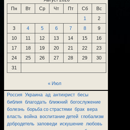
Пн
Вт
Ср
Чт
Пт
Сб
Вс
1
2
3
4
5
6
7
8
9
10
11
12
13
14
15
16
17
18
19
20
21
22
23
24
25
26
27
28
29
30
31
« Июл
Россия
Украина
ад
антихрист
бесы
библия
благодать
ближний
богослужение
болезнь
борьба со страстями
брак
вера
власть
война
воспитание детей
глобализм
добродетель
заповеди
искушение
любовь