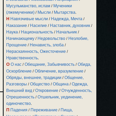
Мусульманство, ислам
/
Мученики
(лжемученики)
/
Мысли
/
Мытарства
.
Н
Навязчивые мысли
/
Надежда, Мечта
/
Наказание
/
Насилие
/
Наставник, духовник
/
Наука
/
Национальность
/
Начальник
/
Начинающему
/
Недовольство
/
Незлобие,
Прощение
/
Ненависть, злоба
/
Нераскаянность, Ожесточение
/
Нравственность
.
О
О нас
/
Обещание, Забывчивость
/
Обида,
Оскорбление
/
Обличение, вразумление
/
Обряды, внешнее, традиции
/
Общение,
Разговоры
/
Общество
/
Община
/
Одежда,
Внешний вид
/
Откровение
/
Отчужденность,
Отрешенность
/
Отшельник, уединение,
одиночество
.
П
Падения
/
Переживание
/
Пища,