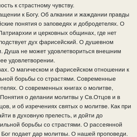
ость к страстному чувству.
ащении к Богу. Об алкании и жаждании правды
йские понятия о заповедях и добродетелях. О
Патриархии и церковных общинах, где нет
сподствует дух фарисейский. О душевном
. Душа не может удовлетвориться внешним
 ее удовлетворении.
вах. О магическом и фарисейском отношении к
льной борьбы со страстями. Современные
телях. О современных книгах о молитве,
Понятия о делании молитвы у Св.Отцов и в
ов, и об изречениях святых о молитве. Как при
йти в духовную прелесть, и дойти до
вильной борьбы со страстями. О рассеянной
 Бог подает дар молитвы. О нашей проповеди.