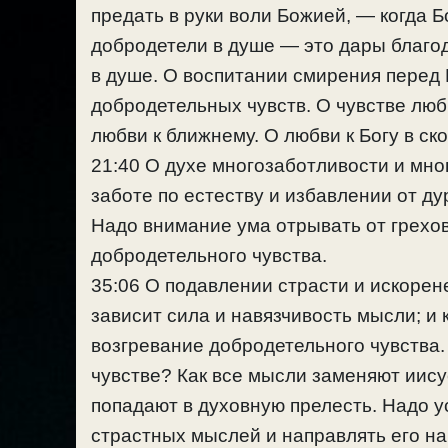
предать в руки воли Божией, — когда Б
добродетели в душе — это дары благод
в душе. О воспитании смирения перед 
добродетельных чувств. О чувстве люб
любви к ближнему. О любви к Богу в ск
21:40 О духе многозаботливости и мно
заботе по естеству и избавлении от ду
Надо внимание ума отрывать от грехов
добродетельного чувства.
35:06 О подавлении страсти и искорен
зависит сила и навязчивость мысли; и
возгревание добродетельного чувства
чувстве? Как все мысли заменяют иису
попадают в духовную прелесть. Надо 
страстных мыслей и направлять его на