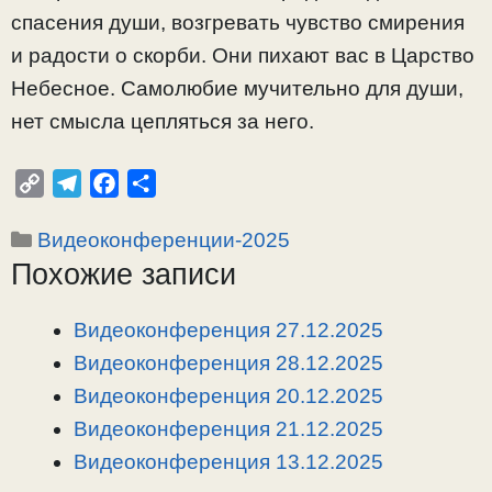
спасения души, возгревать чувство смирения
и радости о скорби. Они пихают вас в Царство
Небесное. Самолюбие мучительно для души,
нет смысла цепляться за него.
C
T
F
О
o
e
a
т
Рубрики
Видеоконференции-2025
p
l
c
п
Похожие записи
y
e
e
р
L
g
b
а
i
r
o
в
Видеоконференция 27.12.2025
n
a
o
и
Видеоконференция 28.12.2025
k
m
k
т
Видеоконференция 20.12.2025
ь
Видеоконференция 21.12.2025
Видеоконференция 13.12.2025