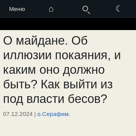
⌂
☾
Меню
Перейти
к
О майдане. Об
содержимому
иллюзии покаяния, и
каким оно должно
быть? Как выйти из
под власти бесов?
07.12.2024
|
о.Серафим.