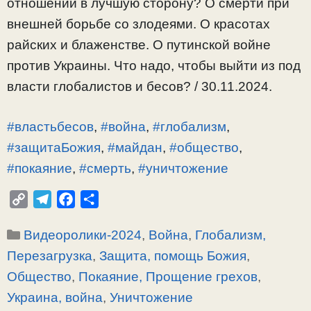
отношении в лучшую сторону? О смерти при
внешней борьбе со злодеями. О красотах
райских и блаженстве. О путинской войне
против Украины. Что надо, чтобы выйти из под
власти глобалистов и бесов? / 30.11.2024.
#властьбесов
,
#война
,
#глобализм
,
#защитаБожия
,
#майдан
,
#общество
,
#покаяние
,
#смерть
,
#уничтожение
C
T
F
О
o
e
a
т
Рубрики
Видеоролики-2024
,
Война
,
Глобализм,
p
l
c
п
y
e
e
р
Перезагрузка
,
Защита, помощь Божия
,
L
g
b
а
Общество
,
Покаяние, Прощение грехов
,
i
r
o
в
Украина, война
,
Уничтожение
n
a
o
и