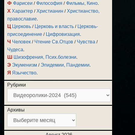
Ф
Фарисеи
/
Философия
/
Фильмы, Кино
.
Х
Характер
/
Христианин
/
Христианство,
православие
.
Ц
Церковь
/
Церковь и власть
/
Церковь-
присоединение
/
Цифровизация
.
Ч
Человек
/
Чтение Св.Отцов
/
Чувства
/
Чудеса
.
Ш
Шизофрения, Псих.болезни
.
Э
Экуменизм
/
Эпидемии, Пандемии
.
Я
Язычество
.
Рубрики
Архивы
Август 2026