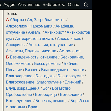
о
Аудио
Актуальное
Библиотека
О нас
Темы:
А
Аборты
/
Ад, Загробная жизнь
/
Алкоголизм, Наркомания
/
Анафема,
отлучение
/
Ангелы
/
Антихрист
/
Антихристов
дух
/
Антихристова печать
/
Апокалипсис
/
Апокрифы
/
Апостасия, отступление
/
Аскетизм, Подвижничество
/
Астрология
.
Б
Безнадежность, отчаяние
/
Беснование,
Одержимость
/
Бесы, демоны
/
Библия,
Писание
/
Бизнес
/
Благовидные предлоги
/
Благодарение
/
Благодать
/
Благоразумие
/
Благословение, благополучие
/
Ближний
/
Блуд, извращения
/
Бог
/
Богатство,
Сребролюбие
/
Богородица
/
Богословие
/
Богослужение
/
Болезнь, немощь
/
Борьба со
страстями
/
Брак
.