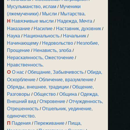
Мусульманство, ислам
/
Мученики
(лжемученики)
/
Мысли
/
Мытарства
.
Н
Навязчивые мысли
/
Надежда, Мечта
/
Наказание
/
Насилие
/
Наставник, духовник
/
Наука
/
Национальность
/
Начальник
/
Начинающему
/
Недовольство
/
Незлобие,
Прощение
/
Ненависть, злоба
/
Нераскаянность, Ожесточение
/
Нравственность
.
О
О нас
/
Обещание, Забывчивость
/
Обида,
Оскорбление
/
Обличение, вразумление
/
Обряды, внешнее, традиции
/
Общение,
Разговоры
/
Общество
/
Община
/
Одежда,
Внешний вид
/
Откровение
/
Отчужденность,
Отрешенность
/
Отшельник, уединение,
одиночество
.
П
Падения
/
Переживание
/
Пища,