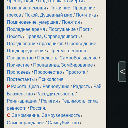
Чревоугодие
/
Подготовка к Смерти
/
Познание немощи
/
Покаяние, Прощение
грехов
/
Покой, Душевный мир
/
Политика
/
Поминовение, умершие
/
Понятия
/
Последнее время
/
Послушание
/
Пост
/
Похоть
/
Правда, Справедливость
/
Празднование праздников
/
Предведение,
Предопределение
/
Преемственность,
Священство
/
Прелесть, Самообольщение
/
Причастие
/
Пропаганда, Зомбирование
/
<
Проповедь
/
Пророчество
/
Простота
/
Протестанты
/
Психология
.
Р
Работа, Дела
/
Равнодушие
/
Радость
/
Рай,
Блаженство
/
Рассудительность
/
Реинкарнация
/
Религия
/
Решимость, сила
ревности
/
Россия
.
С
Самомнение, Самоуверенность
/
Самооправдание
/
Самоубийство
/