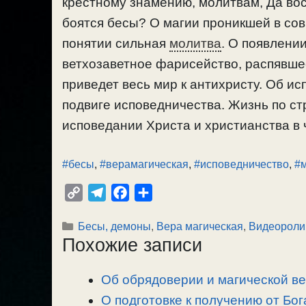
крестному знамению, молитвам, Да во
боятся бесы? О магии проникшей в со
понятии сильная
молитва
. О появлени
ветхозаветное фарисейство, распявше
приведет весь мир к антихристу. Об ис
подвиге исповедничества. Жизнь по ст
исповедании Христа и христианства в ч
#бесы
,
#верамагическая
,
#исповедничество
,
#
C
T
F
О
o
e
a
т
Рубрики
Бесы, демоны
,
Вера магическая
,
Видеороли
p
l
c
п
Похожие записи
y
e
e
р
L
g
b
а
Об обрядоверии и магической ве
i
r
o
в
n
О подготовке к получению от Бог
a
o
и