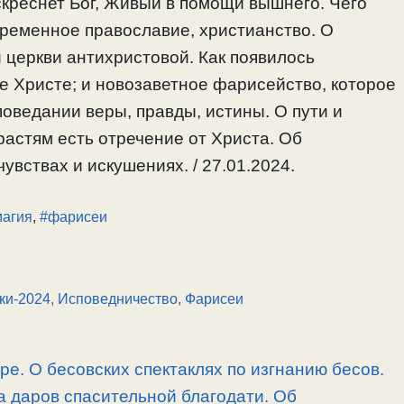
скреснет Бог, Живый в помощи вышнего. Чего
временное православие, христианство. О
и церкви антихристовой. Как появилось
е Христе; и новозаветное фарисейство, которое
поведании веры, правды, истины. О пути и
растям есть отречение от Христа. Об
увствах и искушениях. / 27.01.2024.
магия
,
#фарисеи
ки-2024
,
Исповедничество
,
Фарисеи
ре. О бесовских спектаклях по изгнанию бесов.
а даров спасительной благодати. Об