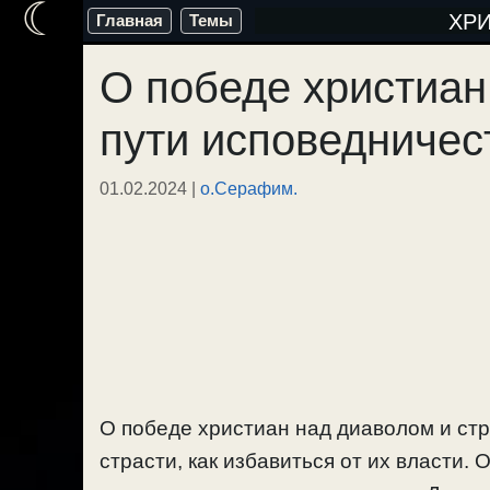
☾
Перейти
ХР
Главная
Темы
к
О победе христиан
содержимому
пути исповедничес
01.02.2024
|
о.Серафим.
О победе христиан над диаволом и ст
страсти, как избавиться от их власти. 