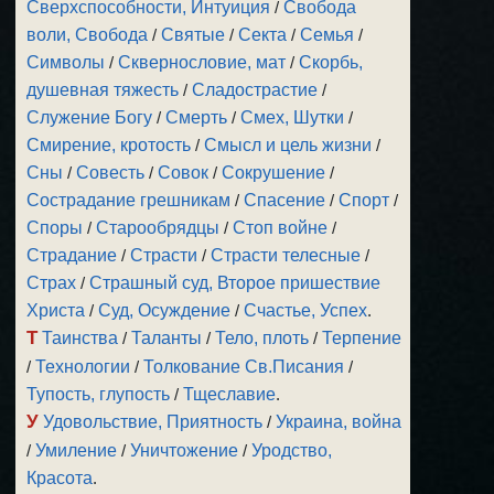
Сверхспособности, Интуиция
/
Свобода
воли, Свобода
/
Святые
/
Секта
/
Семья
/
Символы
/
Сквернословие, мат
/
Скорбь,
душевная тяжесть
/
Сладострастие
/
Служение Богу
/
Смерть
/
Смех, Шутки
/
Смирение, кротость
/
Смысл и цель жизни
/
Сны
/
Совесть
/
Совок
/
Сокрушение
/
Сострадание грешникам
/
Спасение
/
Спорт
/
Споры
/
Старообрядцы
/
Стоп войне
/
Страдание
/
Страсти
/
Страсти телесные
/
Страх
/
Страшный суд, Второе пришествие
Христа
/
Суд, Осуждение
/
Счастье, Успех
.
Т
Таинства
/
Таланты
/
Тело, плоть
/
Терпение
/
Технологии
/
Толкование Св.Писания
/
Тупость, глупость
/
Тщеславие
.
У
Удовольствие, Приятность
/
Украина, война
/
Умиление
/
Уничтожение
/
Уродство,
Красота
.