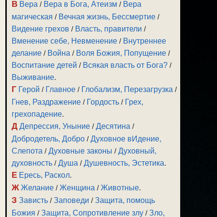
В
Вера
/
Вера в Бога, Атеизм
/
Вера
магическая
/
Вечная жизнь, Бессмертие
/
Видение грехов
/
Власть, правители
/
Вменение себе, Невменение
/
Внутреннее
делание
/
Война
/
Воля Божия, Попущение
/
Воспитание детей
/
Всякая власть от Бога?
/
Выживание
.
Г
Герой
/
Главное
/
Глобализм, Перезагрузка
/
Гнев, Раздражение
/
Гордость
/
Грех,
грехопадение
.
Д
Депрессия, Уныние
/
Десятина
/
Добродетель, Добро
/
Духовное вИдение,
Слепота
/
Духовные законы
/
Духовный,
духовность
/
Душа
/
Душевность, Эстетика
.
Е
Ересь, Раскол
.
Ж
Желание
/
Женщина
/
Животные
.
З
Зависть
/
Заповеди
/
Защита, помощь
Божия
/
Защита, Сопротивление злу
/
Зло,