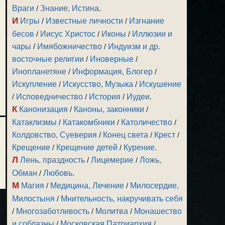
Враги
/
Знание, Истина
.
И
Игры
/
Известные личности
/
Изгнание
бесов
/
Иисус Христос
/
Иконы
/
Иллюзии и
чары
/
Имябожничество
/
Индуизм и др.
восточные религии
/
Иноверные
/
Инопланетяне
/
Информация, Блогер
/
Искупление
/
Искусство, Музыка
/
Искушение
/
Исповедничество
/
История
/
Иудеи
.
К
Канонизация
/
Каноны, законники
/
Катаклизмы
/
Катакомбники
/
Католичество
/
Колдовство, Суеверия
/
Конец света
/
Крест
/
Крещение
/
Крещение детей
/
Курение
.
Л
Лень, праздность
/
Лицемерие
/
Ложь,
Обман
/
Любовь
.
М
Магия
/
Медицина, Лечение
/
Милосердие,
Милостыня
/
Мнительность, накручивать себя
/
Многозаботливость
/
Молитва
/
Монашество
и соблазны
/
Московская Патриархия
/