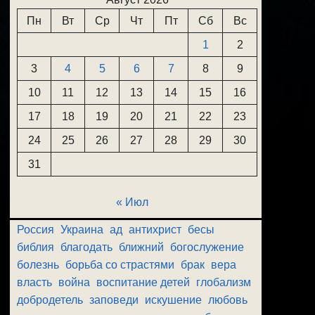
Пн
Вт
Ср
Чт
Пт
Сб
Вс
1
2
3
4
5
6
7
8
9
10
11
12
13
14
15
16
17
18
19
20
21
22
23
24
25
26
27
28
29
30
31
« Июл
Россия
Украина
ад
антихрист
бесы
библия
благодать
ближний
богослужение
болезнь
борьба со страстями
брак
вера
власть
война
воспитание детей
глобализм
добродетель
заповеди
искушение
любовь