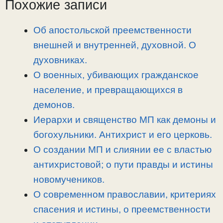
L
g
b
а
Похожие записи
i
r
o
в
n
a
o
и
Об апостольской преемственности
k
m
k
т
внешней и внутренней, духовной. О
ь
духовниках.
О военных, убивающих гражданское
население, и превращающихся в
демонов.
Иерархи и священство МП как демоны и
богохульники. Антихрист и его церковь.
О создании МП и слиянии ее с властью
антихристовой; о пути правды и истины
новомучеников.
О современном православии, критериях
спасения и истины, о преемственности