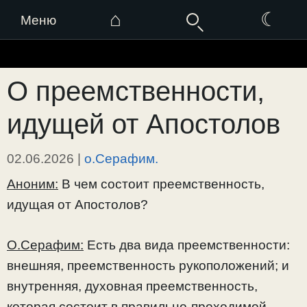
⌂
☾
Меню
Перейти
к
О преемственности,
содержимому
идущей от Апостолов
02.06.2026
|
о.Серафим.
Аноним:
В чем состоит преемственность,
идущая от Апостолов?
О.Серафим:
Есть два вида преемственности:
внешняя, преемственность рукоположений; и
внутренняя, духовная преемственность,
которая состоит в правильно-проходимой