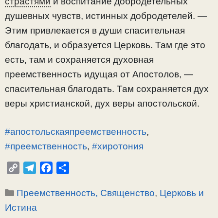
страстями
и воспитание добродетельных
душевных чувств, истинных добродетелей. —
Этим привлекается в души спасительная
благодать, и образуется Церковь. Там где это
есть, там и сохраняется духовная
преемственность идущая от Апостолов, —
спасительная благодать. Там сохраняется дух
веры христианской, дух веры апостольской.
#апостольскаяпреемственность
,
#преемственность
,
#хиротония
C
T
F
О
o
e
a
т
Рубрики
Преемственность, Священство
,
Церковь и
p
l
c
п
y
e
e
р
Истина